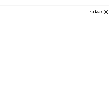
close
STÄNG