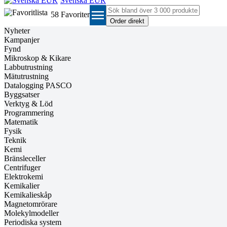
Svenska EUR
menu
58
Favoriter
Nyheter
Kampanjer
Fynd
Mikroskop & Kikare
Labbutrustning
Mätutrustning
Datalogging PASCO
Byggsatser
Verktyg & Löd
Programmering
Matematik
Fysik
Teknik
Kemi
Bränsleceller
Centrifuger
Elektrokemi
Kemikalier
Kemikalieskåp
Magnetomrörare
Molekylmodeller
Periodiska system