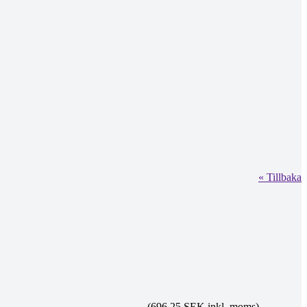
« Tillbaka
(696.25 SEK inkl. moms)