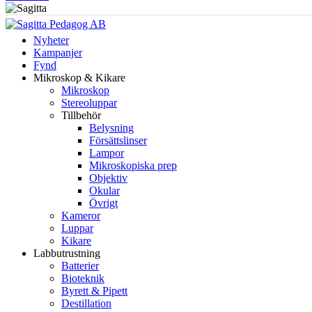
Nyheter
Kampanjer
Fynd
Mikroskop & Kikare
Mikroskop
Stereoluppar
Tillbehör
Belysning
Försättslinser
Lampor
Mikroskopiska prep
Objektiv
Okular
Övrigt
Kameror
Luppar
Kikare
Labbutrustning
Batterier
Bioteknik
Byrett & Pipett
Destillation