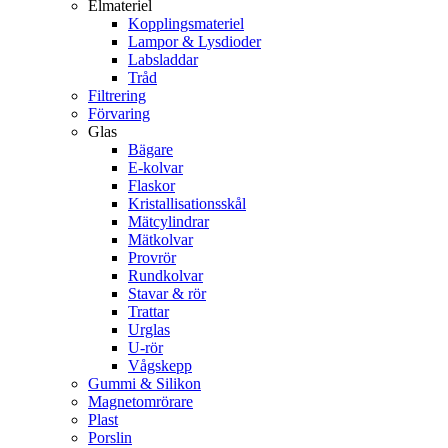
Elmateriel
Kopplingsmateriel
Lampor & Lysdioder
Labsladdar
Tråd
Filtrering
Förvaring
Glas
Bägare
E-kolvar
Flaskor
Kristallisationsskål
Mätcylindrar
Mätkolvar
Provrör
Rundkolvar
Stavar & rör
Trattar
Urglas
U-rör
Vågskepp
Gummi & Silikon
Magnetomrörare
Plast
Porslin