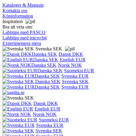
Kataloger & Magasin
Kontakta oss
Köpinformation
Inspiration
Bra att veta om:
Labbtips med PASCO
Labbtips med micro:bit
Experimentera mera
Svenska SEK
Dansk DKK
English EUR
Norsk NOK
Suomeksi EUR
Svenska EUR
Svenska SEK
Svenska EUR
Dansk DKK
English EUR
Norsk NOK
Suomeksi EUR
Svenska EUR
Svenska SEK