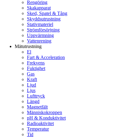
Rengöring
Skakapparat
Sked, Spatel & Tång
Skyddsutrustning
Stativmateriel
Strömförsörjning
Uppvärmning
Vattenrening
Mätutrustning
El
Fart & Acceleration
Frekvens
Fuktighet
Gas
Kraft
Ljud
Ljus
Lufttryck
Längd
Magnetfält
Människokroppen
pH & Konduktivitet
Radioaktivitet
Temperatur
Tid