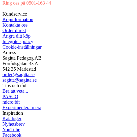
Ring oss på 0501-163 44
Mån-Tor 08:00-16:30 Fre 08:00-16:00
Kundservice
Köpinformation
Kontakta oss
Order direkt
Ångra ditt köp
Integritetspolicy
Cookie-inställningar
Adress
Sagitta Pedagog AB
Förrådsgatan 33 A
542 35 Mariestad
order@sagitta.se
sagitta@sagitta.se
Tips och råd
Bra att veta...
PASCO
micro:bit
Experimentera mera
Inspiration
Kataloger
Nyhetsbrev
YouTube
Facebook