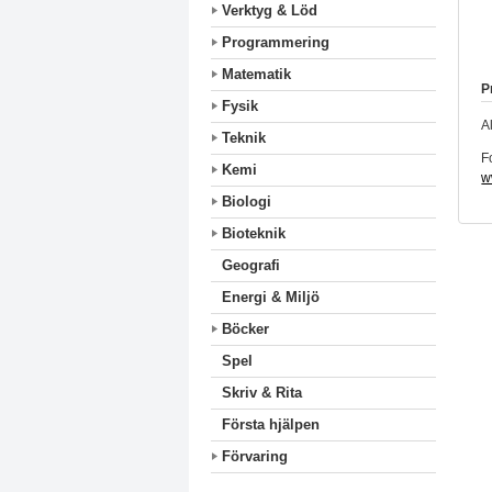
Verktyg & Löd
Programmering
Matematik
P
Fysik
A
Teknik
F
Kemi
w
Biologi
Bioteknik
Geografi
Energi & Miljö
Böcker
Spel
Skriv & Rita
Första hjälpen
Förvaring