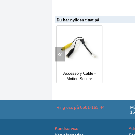
Du har nyligen tittat på
«
Accessory Cable -
Motion Sensor
Ring oss på 0501-163 44
Må
16
Kundservice
Ad
Köpinformation
Sag