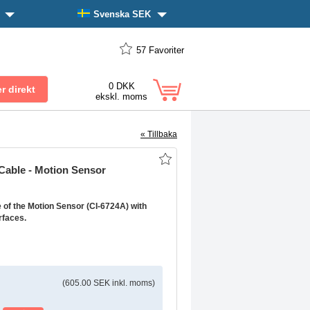
n
Svenska SEK
57
Favoriter
0 DKK
ekskl. moms
« Tillbaka
Cable - Motion Sensor
 of the Motion Sensor (CI-6724A) with
rfaces.
(605.00 SEK inkl. moms)