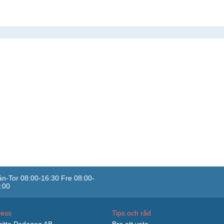
n-Tor 08:00-16:30 Fre 08:00-
:00
ress
Tips och råd
itta Pedagog AB
Bra att veta...