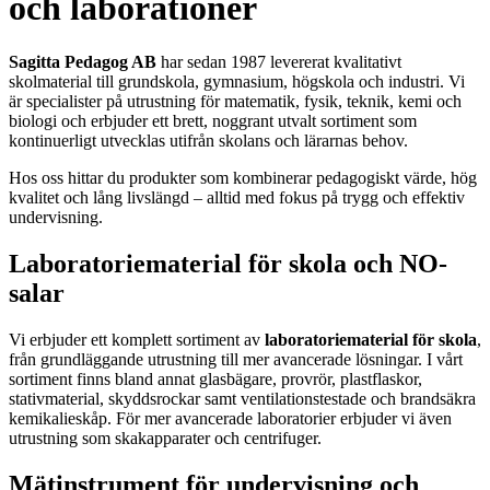
och laborationer
Sagitta Pedagog AB
har sedan 1987 levererat kvalitativt
skolmaterial till grundskola, gymnasium, högskola och industri. Vi
är specialister på utrustning för matematik, fysik, teknik, kemi och
biologi och erbjuder ett brett, noggrant utvalt sortiment som
kontinuerligt utvecklas utifrån skolans och lärarnas behov.
Hos oss hittar du produkter som kombinerar pedagogiskt värde, hög
kvalitet och lång livslängd – alltid med fokus på trygg och effektiv
undervisning.
Laboratoriematerial för skola och NO-
salar
Vi erbjuder ett komplett sortiment av
laboratoriematerial för skola
,
från grundläggande utrustning till mer avancerade lösningar. I vårt
sortiment finns bland annat glasbägare, provrör, plastflaskor,
stativmaterial, skyddsrockar samt ventilationstestade och brandsäkra
kemikalieskåp. För mer avancerade laboratorier erbjuder vi även
utrustning som skakapparater och centrifuger.
Mätinstrument för undervisning och