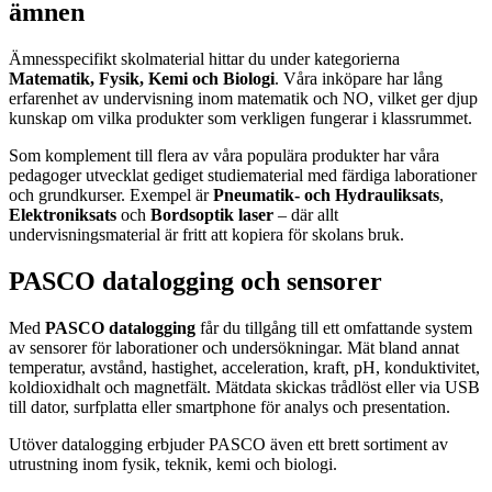
ämnen
Ämnesspecifikt skolmaterial hittar du under kategorierna
Matematik, Fysik, Kemi och Biologi
. Våra inköpare har lång
erfarenhet av undervisning inom matematik och NO, vilket ger djup
kunskap om vilka produkter som verkligen fungerar i klassrummet.
Som komplement till flera av våra populära produkter har våra
pedagoger utvecklat gediget studiematerial med färdiga laborationer
och grundkurser. Exempel är
Pneumatik- och Hydrauliksats
,
Elektroniksats
och
Bordsoptik laser
– där allt
undervisningsmaterial är fritt att kopiera för skolans bruk.
PASCO datalogging och sensorer
Med
PASCO datalogging
får du tillgång till ett omfattande system
av sensorer för laborationer och undersökningar. Mät bland annat
temperatur, avstånd, hastighet, acceleration, kraft, pH, konduktivitet,
koldioxidhalt och magnetfält. Mätdata skickas trådlöst eller via USB
till dator, surfplatta eller smartphone för analys och presentation.
Utöver datalogging erbjuder PASCO även ett brett sortiment av
utrustning inom fysik, teknik, kemi och biologi.