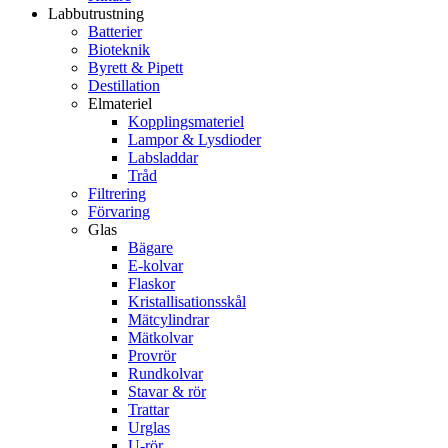
Labbutrustning
Batterier
Bioteknik
Byrett & Pipett
Destillation
Elmateriel
Kopplingsmateriel
Lampor & Lysdioder
Labsladdar
Tråd
Filtrering
Förvaring
Glas
Bägare
E-kolvar
Flaskor
Kristallisationsskål
Mätcylindrar
Mätkolvar
Provrör
Rundkolvar
Stavar & rör
Trattar
Urglas
U-rör