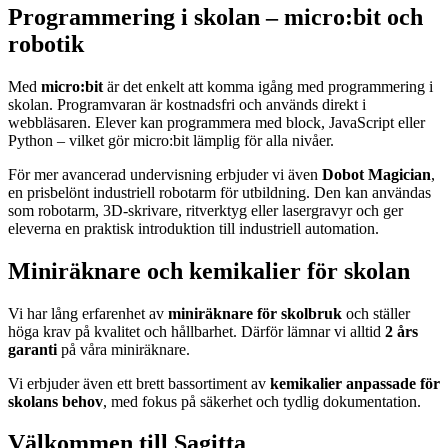
Programmering i skolan – micro:bit och
robotik
Med
micro:bit
är det enkelt att komma igång med programmering i
skolan. Programvaran är kostnadsfri och används direkt i
webbläsaren. Elever kan programmera med block, JavaScript eller
Python – vilket gör micro:bit lämplig för alla nivåer.
För mer avancerad undervisning erbjuder vi även
Dobot Magician
,
en prisbelönt industriell robotarm för utbildning. Den kan användas
som robotarm, 3D-skrivare, ritverktyg eller lasergravyr och ger
eleverna en praktisk introduktion till industriell automation.
Miniräknare och kemikalier för skolan
Vi har lång erfarenhet av
miniräknare för skolbruk
och ställer
höga krav på kvalitet och hållbarhet. Därför lämnar vi alltid
2 års
garanti
på våra miniräknare.
Vi erbjuder även ett brett bassortiment av
kemikalier anpassade för
skolans behov
, med fokus på säkerhet och tydlig dokumentation.
Välkommen till Sagitta