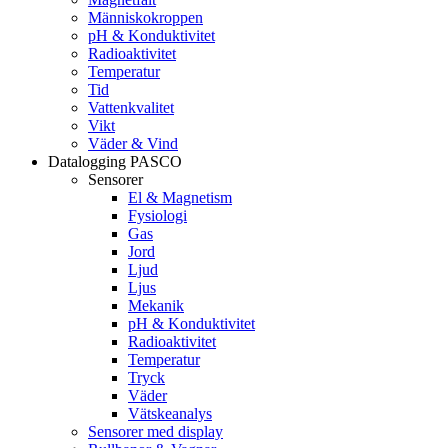
Människokroppen
pH & Konduktivitet
Radioaktivitet
Temperatur
Tid
Vattenkvalitet
Vikt
Väder & Vind
Datalogging PASCO
Sensorer
El & Magnetism
Fysiologi
Gas
Jord
Ljud
Ljus
Mekanik
pH & Konduktivitet
Radioaktivitet
Temperatur
Tryck
Väder
Vätskeanalys
Sensorer med display