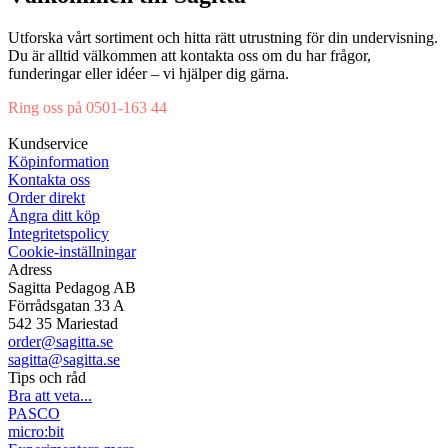
Utforska vårt sortiment och hitta rätt utrustning för din undervisning.
Du är alltid välkommen att kontakta oss om du har frågor,
funderingar eller idéer – vi hjälper dig gärna.
Ring oss på 0501-163 44
Mån-Tor 08:00-16:30 Fre 08:00-16:00
Kundservice
Köpinformation
Kontakta oss
Order direkt
Ångra ditt köp
Integritetspolicy
Cookie-inställningar
Adress
Sagitta Pedagog AB
Förrådsgatan 33 A
542 35 Mariestad
order@sagitta.se
sagitta@sagitta.se
Tips och råd
Bra att veta...
PASCO
micro:bit