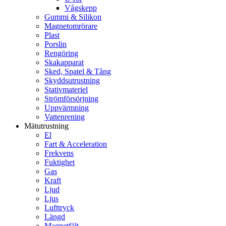
Vågskepp
Gummi & Silikon
Magnetomrörare
Plast
Porslin
Rengöring
Skakapparat
Sked, Spatel & Tång
Skyddsutrustning
Stativmateriel
Strömförsörjning
Uppvärmning
Vattenrening
Mätutrustning
El
Fart & Acceleration
Frekvens
Fuktighet
Gas
Kraft
Ljud
Ljus
Lufttryck
Längd
Magnetfält