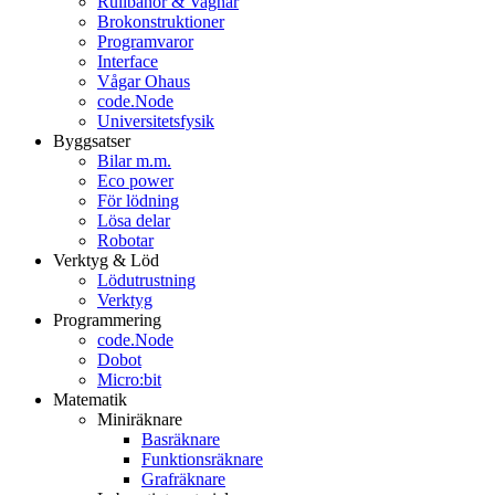
Rullbanor & Vagnar
Brokonstruktioner
Programvaror
Interface
Vågar Ohaus
code.Node
Universitetsfysik
Byggsatser
Bilar m.m.
Eco power
För lödning
Lösa delar
Robotar
Verktyg & Löd
Lödutrustning
Verktyg
Programmering
code.Node
Dobot
Micro:bit
Matematik
Miniräknare
Basräknare
Funktionsräknare
Grafräknare