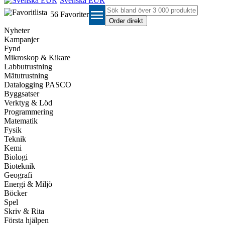
Svenska EUR
menu
56
Favoriter
Nyheter
Kampanjer
Fynd
Mikroskop & Kikare
Labbutrustning
Mätutrustning
Datalogging PASCO
Byggsatser
Verktyg & Löd
Programmering
Matematik
Fysik
Teknik
Kemi
Biologi
Bioteknik
Geografi
Energi & Miljö
Böcker
Spel
Skriv & Rita
Första hjälpen