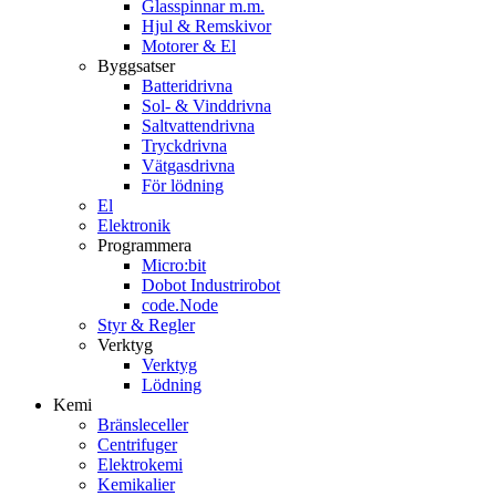
Glasspinnar m.m.
Hjul & Remskivor
Motorer & El
Byggsatser
Batteridrivna
Sol- & Vinddrivna
Saltvattendrivna
Tryckdrivna
Vätgasdrivna
För lödning
El
Elektronik
Programmera
Micro:bit
Dobot Industrirobot
code.Node
Styr & Regler
Verktyg
Verktyg
Lödning
Kemi
Bränsleceller
Centrifuger
Elektrokemi
Kemikalier