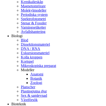
Kemikalieskåp
Magnetomrörare
Molekylmodeller
Periodiska system
Spektrofotometri
Stenar & Fossiler
Varningsetiketter
Avfallshantering
Biologi
Blod
Dissektionsmateriel
DNA / RNA
Exkursionsmateriel
Kolla kroppen
Kortspel
Mikroskopiska preparat
Modeller
Anatomi
Botanik
Zoologi
Planscher
Plastingjutna djur
Sex & samlevnad
Växtförsök
Bioteknik