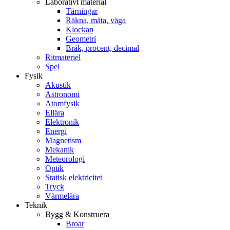
Laborativt material
Tärningar
Räkna, mäta, väga
Klockan
Geometri
Bråk, procent, decimal
Ritmateriel
Spel
Fysik
Akustik
Astronomi
Atomfysik
Ellära
Elektronik
Energi
Magnetism
Mekanik
Meteorologi
Optik
Statisk elektricitet
Tryck
Värmelära
Teknik
Bygg & Konstruera
Broar