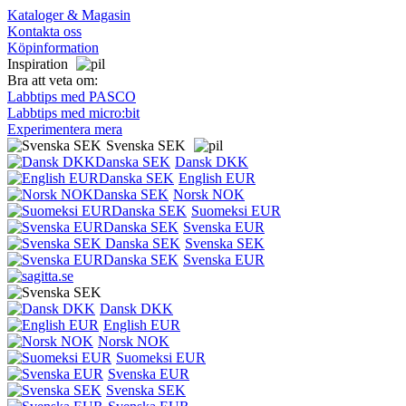
Kataloger & Magasin
Kontakta oss
Köpinformation
Inspiration
Bra att veta om:
Labbtips med PASCO
Labbtips med micro:bit
Experimentera mera
Svenska SEK
Dansk DKK
English EUR
Norsk NOK
Suomeksi EUR
Svenska EUR
Svenska SEK
Svenska EUR
Dansk DKK
English EUR
Norsk NOK
Suomeksi EUR
Svenska EUR
Svenska SEK