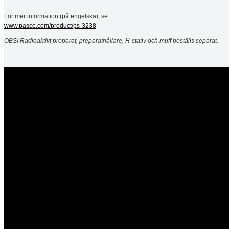
För mer information (på engelska), se:
www.pasco.com/product/ps-3238
OBS! Radioaktivt preparat, preparathållare, H-stativ och muff beställs separat.