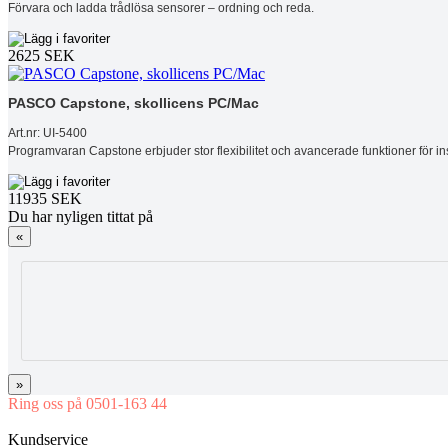
Förvara och ladda trådlösa sensorer – ordning och reda.
2625 SEK
PASCO Capstone, skollicens PC/Mac
Art.nr: UI-5400
Programvaran Capstone erbjuder stor flexibilitet och avancerade funktioner för 
11935 SEK
Du har nyligen tittat på
«
»
Ring oss på 0501-163 44
Mån-Tor 08:00-16:30 Fre 08:00-16:00
Kundservice