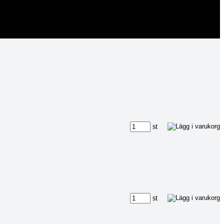
st
st