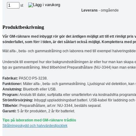
st
Leverans
- omgående
Produktbeskrivning
Vår GM-räknare med inbyggt rör gör det äntligen möjligt att till ett rimligt pri
sönderfallet, som förr i tiden, är det såklart också möjligt. Komplettera med pr
Mät alfa-, beta- och gammastrålning och laborera med till exempel halveringstider,
Undersök till exempel hur stor bakgrundsstrålningen är eller hur man kan skapa en
typ av gammastrålning. Med tillbehöret Preparathållare (NU-3344) kan man enkelt
Fabrikat:
PASCO PS-3238.
Funktioner:
Mäter alfa-, beta- och gammastrålning. Ljudsignal vid detektion, kan 
Anslutning:
Bluetooth eller USB.
Program:
Ansluts till dator, surfplatta eller smarttelefon via kostnadsfria prog
Strömförsörjning:
Inbyggt uppladdningsbart batteri. USB-kabel för laddning och 
Tillbehör:
Preparathållare, art.nr: NU-3344, beställs separat.
Garanti:
5 år för produkten, 2 år för batteriet.
Tips på laboration med GM-räknare trådlös
Strålningsskydd och halvvärdestjocklek