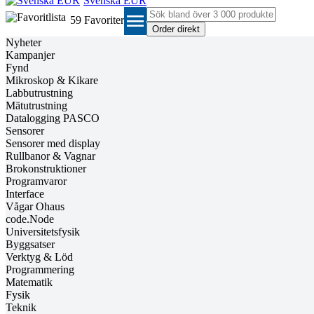
Svenska EUR
menu
59
Favoriter
Nyheter
Kampanjer
Fynd
Mikroskop & Kikare
Labbutrustning
Mätutrustning
Datalogging PASCO
Sensorer
Sensorer med display
Rullbanor & Vagnar
Brokonstruktioner
Programvaror
Interface
Vågar Ohaus
code.Node
Universitetsfysik
Byggsatser
Verktyg & Löd
Programmering
Matematik
Fysik
Teknik