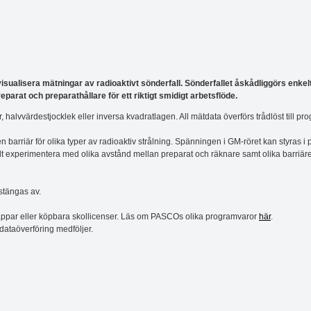
s visualisera mätningar av radioaktivt sönderfall. Sönderfallet åskådliggörs enkel
eparat och preparathållare för ett riktigt smidigt arbetsflöde.
 halvvärdestjocklek eller inversa kvadratlagen. All mätdata överförs trådlöst till p
 barriär för olika typer av radioaktiv strålning. Spänningen i GM-röret kan styras
 experimentera med olika avstånd mellan preparat och räknare samt olika barriäre
stängas av.
ram/appar eller köpbara skollicenser. Läs om PASCOs olika programvaror
här
.
dataöverföring medföljer.