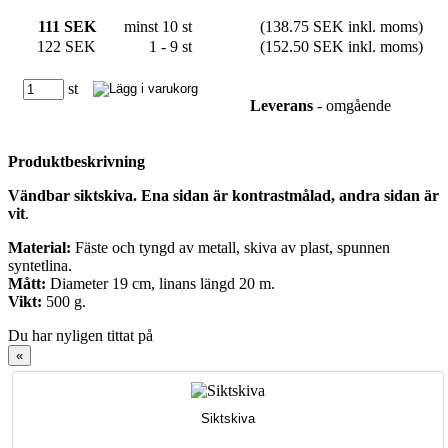
111 SEK
minst 10 st
(138.75 SEK inkl. moms)
122 SEK
1 - 9 st
(152.50 SEK inkl. moms)
st
Leverans
- omgående
Produktbeskrivning
Vändbar siktskiva. Ena sidan är kontrastmålad, andra sidan är
vit
.
Material:
Fäste och tyngd av metall, skiva av plast, spunnen
syntetlina.
Mått:
Diameter 19 cm, linans längd 20 m.
Vikt:
500 g.
Du har nyligen tittat på
«
Siktskiva