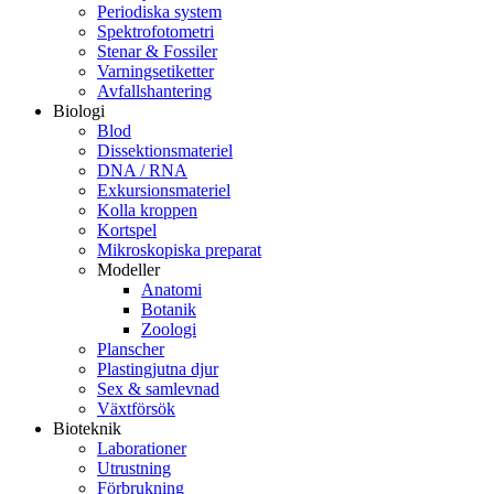
Periodiska system
Spektrofotometri
Stenar & Fossiler
Varningsetiketter
Avfallshantering
Biologi
Blod
Dissektionsmateriel
DNA / RNA
Exkursionsmateriel
Kolla kroppen
Kortspel
Mikroskopiska preparat
Modeller
Anatomi
Botanik
Zoologi
Planscher
Plastingjutna djur
Sex & samlevnad
Växtförsök
Bioteknik
Laborationer
Utrustning
Förbrukning