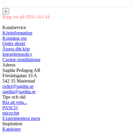
»
Ring oss på 0501-163 44
Mån-Tor 08:00-16:30 Fre 08:00-16:00
Kundservice
Köpinformation
Kontakta oss
Order direkt
Ångra ditt köp
Integritetspolicy
Cookie-inställningar
Adress
Sagitta Pedagog AB
Förrådsgatan 33 A
542 35 Mariestad
order@sagitta.se
sagitta@sagitta.se
Tips och råd
Bra att veta...
PASCO
micro:bit
Experimentera mera
Inspiration
Kataloger