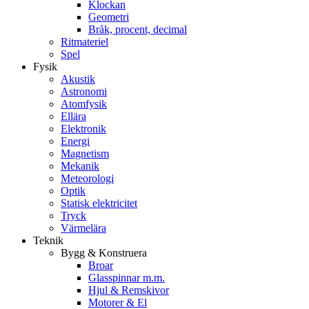
Klockan
Geometri
Bråk, procent, decimal
Ritmateriel
Spel
Fysik
Akustik
Astronomi
Atomfysik
Ellära
Elektronik
Energi
Magnetism
Mekanik
Meteorologi
Optik
Statisk elektricitet
Tryck
Värmelära
Teknik
Bygg & Konstruera
Broar
Glasspinnar m.m.
Hjul & Remskivor
Motorer & El