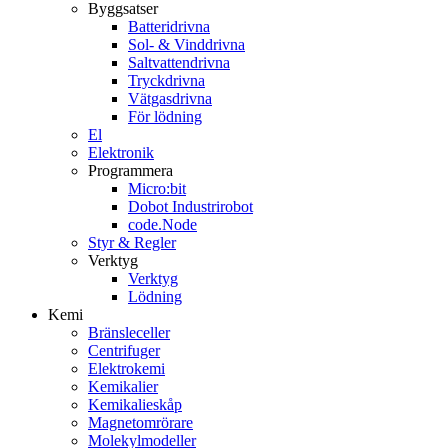
Byggsatser
Batteridrivna
Sol- & Vinddrivna
Saltvattendrivna
Tryckdrivna
Vätgasdrivna
För lödning
El
Elektronik
Programmera
Micro:bit
Dobot Industrirobot
code.Node
Styr & Regler
Verktyg
Verktyg
Lödning
Kemi
Bränsleceller
Centrifuger
Elektrokemi
Kemikalier
Kemikalieskåp
Magnetomrörare
Molekylmodeller