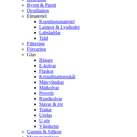
Byrett & Pipett
Destillation
Elmateriel
Kopplingsmateriel
Lampor & Lysdioder
Labsladdar
Tråd
Filtrering
Förvaring
Glas
Bägare
E-kolvar
Flaskor
Kristallisationsskål
Mätcylindrar
Mätkolvar
Provrör
Rundkolvar
Stavar & rör
Trattar
Urglas
U-rör
Vågskepp
Gummi & Silikon