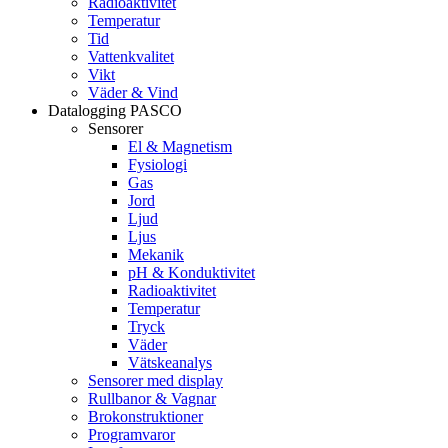
Radioaktivitet
Temperatur
Tid
Vattenkvalitet
Vikt
Väder & Vind
Datalogging PASCO
Sensorer
El & Magnetism
Fysiologi
Gas
Jord
Ljud
Ljus
Mekanik
pH & Konduktivitet
Radioaktivitet
Temperatur
Tryck
Väder
Vätskeanalys
Sensorer med display
Rullbanor & Vagnar
Brokonstruktioner
Programvaror