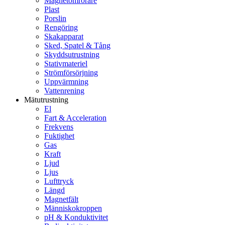
Magnetomrörare
Plast
Porslin
Rengöring
Skakapparat
Sked, Spatel & Tång
Skyddsutrustning
Stativmateriel
Strömförsörjning
Uppvärmning
Vattenrening
Mätutrustning
El
Fart & Acceleration
Frekvens
Fuktighet
Gas
Kraft
Ljud
Ljus
Lufttryck
Längd
Magnetfält
Människokroppen
pH & Konduktivitet