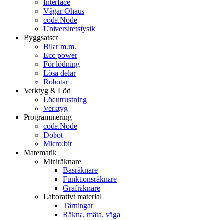
Interface
Vågar Ohaus
code.Node
Universitetsfysik
Byggsatser
Bilar m.m.
Eco power
För lödning
Lösa delar
Robotar
Verktyg & Löd
Lödutrustning
Verktyg
Programmering
code.Node
Dobot
Micro:bit
Matematik
Miniräknare
Basräknare
Funktionsräknare
Grafräknare
Laborativt material
Tärningar
Räkna, mäta, väga