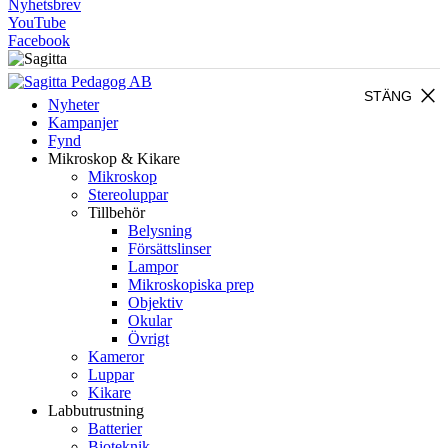
Nyhetsbrev
YouTube
Facebook
close
STÄNG
Nyheter
Kampanjer
Fynd
Mikroskop & Kikare
Mikroskop
Stereoluppar
Tillbehör
Belysning
Försättslinser
Lampor
Mikroskopiska prep
Objektiv
Okular
Övrigt
Kameror
Luppar
Kikare
Labbutrustning
Batterier
Bioteknik