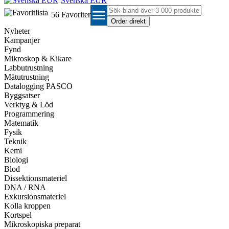
Svenska EUR
menu
56
Favoriter
Nyheter
Kampanjer
Fynd
Mikroskop & Kikare
Labbutrustning
Mätutrustning
Datalogging PASCO
Byggsatser
Verktyg & Löd
Programmering
Matematik
Fysik
Teknik
Kemi
Biologi
Blod
Dissektionsmateriel
DNA / RNA
Exkursionsmateriel
Kolla kroppen
Kortspel
Mikroskopiska preparat