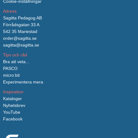
Cookie-inställningar
Adress
Sagitta Pedagog AB
Förrådsgatan 33 A
542 35 Mariestad
order@sagitta.se
sagitta@sagitta.se
Tips och råd
Bra att veta...
PASCO
micro:bit
Experimentera mera
Inspiration
Kataloger
Nyhetsbrev
YouTube
Facebook