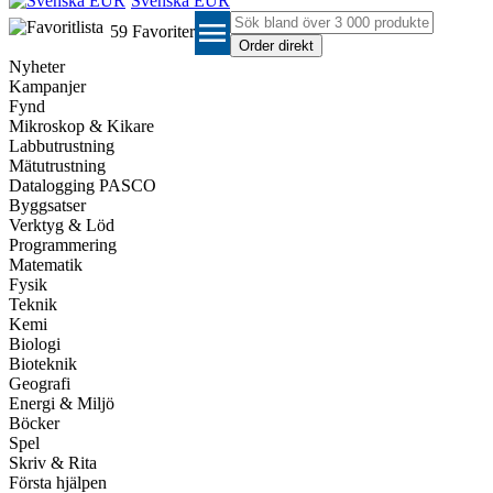
Svenska EUR
menu
59
Favoriter
Nyheter
Kampanjer
Fynd
Mikroskop & Kikare
Labbutrustning
Mätutrustning
Datalogging PASCO
Byggsatser
Verktyg & Löd
Programmering
Matematik
Fysik
Teknik
Kemi
Biologi
Bioteknik
Geografi
Energi & Miljö
Böcker
Spel
Skriv & Rita
Första hjälpen