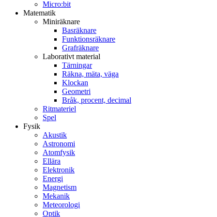
Micro:bit
Matematik
Miniräknare
Basräknare
Funktionsräknare
Grafräknare
Laborativt material
Tärningar
Räkna, mäta, väga
Klockan
Geometri
Bråk, procent, decimal
Ritmateriel
Spel
Fysik
Akustik
Astronomi
Atomfysik
Ellära
Elektronik
Energi
Magnetism
Mekanik
Meteorologi
Optik