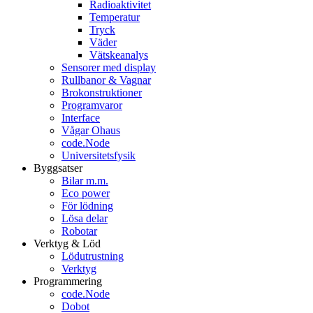
Radioaktivitet
Temperatur
Tryck
Väder
Vätskeanalys
Sensorer med display
Rullbanor & Vagnar
Brokonstruktioner
Programvaror
Interface
Vågar Ohaus
code.Node
Universitetsfysik
Byggsatser
Bilar m.m.
Eco power
För lödning
Lösa delar
Robotar
Verktyg & Löd
Lödutrustning
Verktyg
Programmering
code.Node
Dobot