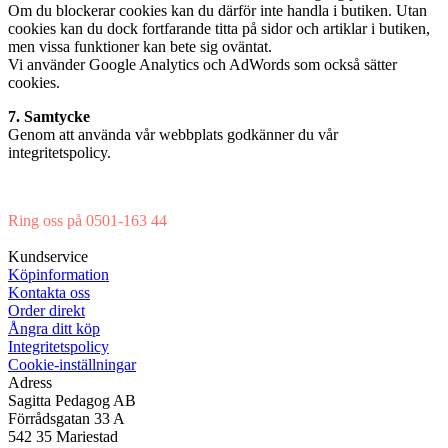
Om du blockerar cookies kan du därför inte handla i butiken. Utan
cookies kan du dock fortfarande titta på sidor och artiklar i butiken,
men vissa funktioner kan bete sig oväntat.
Vi använder Google Analytics och AdWords som också sätter
cookies.
7. Samtycke
Genom att använda vår webbplats godkänner du vår
integritetspolicy.
Ring oss på 0501-163 44
Mån-Tor 08:00-16:30 Fre 08:00-16:00
Kundservice
Köpinformation
Kontakta oss
Order direkt
Ångra ditt köp
Integritetspolicy
Cookie-inställningar
Adress
Sagitta Pedagog AB
Förrådsgatan 33 A
542 35 Mariestad