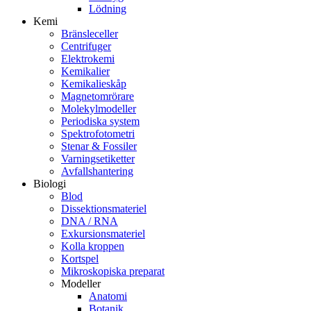
Lödning
Kemi
Bränsleceller
Centrifuger
Elektrokemi
Kemikalier
Kemikalieskåp
Magnetomrörare
Molekylmodeller
Periodiska system
Spektrofotometri
Stenar & Fossiler
Varningsetiketter
Avfallshantering
Biologi
Blod
Dissektionsmateriel
DNA / RNA
Exkursionsmateriel
Kolla kroppen
Kortspel
Mikroskopiska preparat
Modeller
Anatomi
Botanik