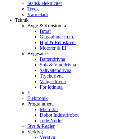
Statisk elektricitet
Tryck
Värmelära
Teknik
Bygg & Konstruera
Broar
Glasspinnar m.m.
Hjul & Remskivor
Motorer & El
Byggsatser
Batteridrivna
Sol- & Vinddrivna
Saltvattendrivna
Tryckdrivna
Vätgasdrivna
För lödning
El
Elektronik
Programmera
Micro:bit
Dobot Industrirobot
code.Node
Styr & Regler
Verktyg
Verktyg