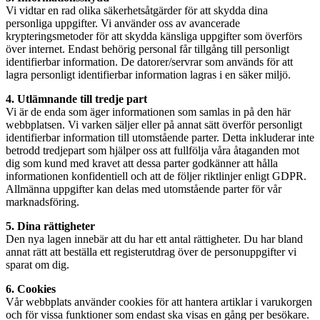
Vi vidtar en rad olika säkerhetsåtgärder för att skydda dina
personliga uppgifter. Vi använder oss av avancerade
krypteringsmetoder för att skydda känsliga uppgifter som överförs
över internet. Endast behörig personal får tillgång till personligt
identifierbar information. De datorer/servrar som används för att
lagra personligt identifierbar information lagras i en säker miljö.
4. Utlämnande till tredje part
Vi är de enda som äger informationen som samlas in på den här
webbplatsen. Vi varken säljer eller på annat sätt överför personligt
identifierbar information till utomstående parter. Detta inkluderar inte
betrodd tredjepart som hjälper oss att fullfölja våra åtaganden mot
dig som kund med kravet att dessa parter godkänner att hålla
informationen konfidentiell och att de följer riktlinjer enligt GDPR.
Allmänna uppgifter kan delas med utomstående parter för vår
marknadsföring.
5. Dina rättigheter
Den nya lagen innebär att du har ett antal rättigheter. Du har bland
annat rätt att beställa ett registerutdrag över de personuppgifter vi
sparat om dig.
6. Cookies
Vår webbplats använder cookies för att hantera artiklar i varukorgen
och för vissa funktioner som endast ska visas en gång per besökare.