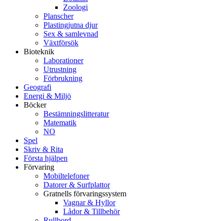
Zoologi
Planscher
Plastingjutna djur
Sex & samlevnad
Växtförsök
Bioteknik
Laborationer
Utrustning
Förbrukning
Geografi
Energi & Miljö
Böcker
Bestämningslitteratur
Matematik
NO
Spel
Skriv & Rita
Första hjälpen
Förvaring
Mobiltelefoner
Datorer & Surfplattor
Gratnells förvaringssystem
Vagnar & Hyllor
Lådor & Tillbehör
Rullbord