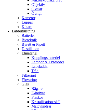
Mikroskopiska prep
Objektiv
Okular
Övrigt
Kameror
Luppar
Kikare
Labbutrustning
Batterier
Bioteknik
Byrett & Pipett
Destillation
Elmateriel
Kopplingsmateriel
Lampor & Lysdioder
Labsladdar
Tråd
Filtrering
Förvaring
Glas
Bägare
E-kolvar
Flaskor
Kristallisationsskål
Mätcylindrar