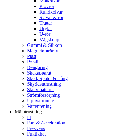
Mätkolvar
Provrör
Rundkolvar
Stavar & rör
Trattar
Urglas
U-rör
Vågskepp
Gummi & Silikon
Magnetomrörare
Plast
Porslin
Rengöring
Skakapparat
Sked, Spatel & Tång
Skyddsutrustning
Stativmateriel
Strömförsörjning
Uppvärmning
Vattenrening
Mätutrustning
El
Fart & Acceleration
Frekvens
Fuktighet