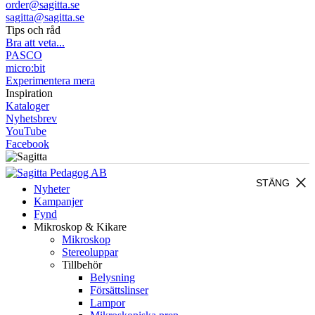
order@sagitta.se
sagitta@sagitta.se
Tips och råd
Bra att veta...
PASCO
micro:bit
Experimentera mera
Inspiration
Kataloger
Nyhetsbrev
YouTube
Facebook
close
STÄNG
Nyheter
Kampanjer
Fynd
Mikroskop & Kikare
Mikroskop
Stereoluppar
Tillbehör
Belysning
Försättslinser
Lampor