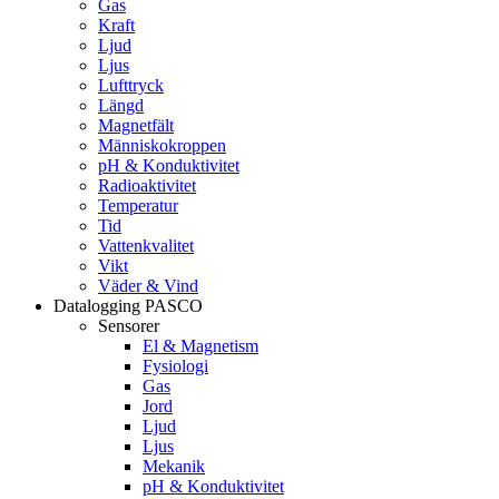
Gas
Kraft
Ljud
Ljus
Lufttryck
Längd
Magnetfält
Människokroppen
pH & Konduktivitet
Radioaktivitet
Temperatur
Tid
Vattenkvalitet
Vikt
Väder & Vind
Datalogging PASCO
Sensorer
El & Magnetism
Fysiologi
Gas
Jord
Ljud
Ljus
Mekanik
pH & Konduktivitet