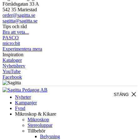
Förrådsgatan 33 A
542 35 Mariestad
order@sagitta.se
sagitta@sagitta.se
Tips och råd
Bra att veta...
PASCO
micro:bit
Experimentera mera
Inspiration
Kataloger
Nyhetsbrev
YouTube
Facebook
close
STÄNG
Nyheter
Kampanjer
Fynd
Mikroskop & Kikare
Mikroskop
Stereoluppar
Tillbehör
Belysning