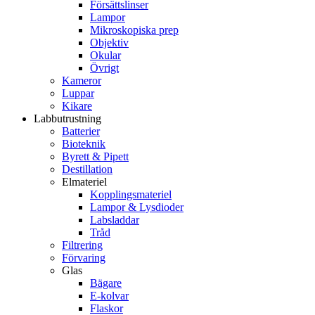
Försättslinser
Lampor
Mikroskopiska prep
Objektiv
Okular
Övrigt
Kameror
Luppar
Kikare
Labbutrustning
Batterier
Bioteknik
Byrett & Pipett
Destillation
Elmateriel
Kopplingsmateriel
Lampor & Lysdioder
Labsladdar
Tråd
Filtrering
Förvaring
Glas
Bägare
E-kolvar
Flaskor