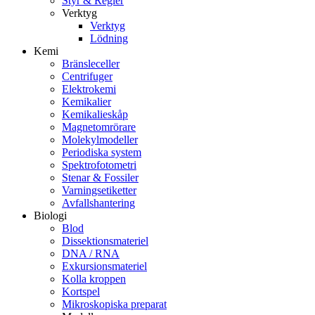
Styr & Regler
Verktyg
Verktyg
Lödning
Kemi
Bränsleceller
Centrifuger
Elektrokemi
Kemikalier
Kemikalieskåp
Magnetomrörare
Molekylmodeller
Periodiska system
Spektrofotometri
Stenar & Fossiler
Varningsetiketter
Avfallshantering
Biologi
Blod
Dissektionsmateriel
DNA / RNA
Exkursionsmateriel
Kolla kroppen
Kortspel
Mikroskopiska preparat