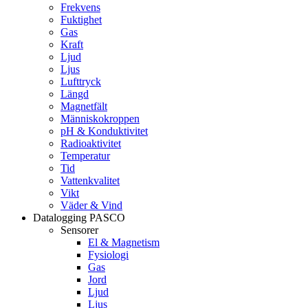
Frekvens
Fuktighet
Gas
Kraft
Ljud
Ljus
Lufttryck
Längd
Magnetfält
Människokroppen
pH & Konduktivitet
Radioaktivitet
Temperatur
Tid
Vattenkvalitet
Vikt
Väder & Vind
Datalogging PASCO
Sensorer
El & Magnetism
Fysiologi
Gas
Jord
Ljud
Ljus