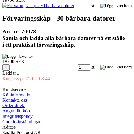
19750 SEK
st
Förvaringsskåp - 30 bärbara datorer
Art.nr: 70078
Samla och ladda alla bärbara datorer på ett ställe –
i ett praktiskt förvaringsskåp.
18790 SEK
st
×
Laddar...
Ring oss på 0501-163 44
Mån-Tor 08:00-16:30 Fre 08:00-16:00
Kundservice
Köpinformation
Kontakta oss
Order direkt
Ångra ditt köp
Integritetspolicy
Cookie-inställningar
Adress
Sagitta Pedagog AB