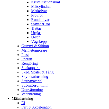
Kristallisationsskål
Mätcylindrar
Mätkolvar
Provrör
Rundkolvar
Stavar & rör
Trattar
Urglas
U-rör
Vågskepp
Gummi & Silikon
Magnetomrörare
Plast
Porslin
Rengöring
Skakapparat
Sked, Spatel & Tång
Skyddsutrustning
Stativmateriel
Strömförsörjning
Uppvärmning
Vattenrening
Mätutrustning
El
Fart & Acceleration