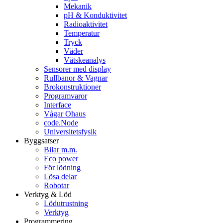
Mekanik
pH & Konduktivitet
Radioaktivitet
Temperatur
Tryck
Väder
Vätskeanalys
Sensorer med display
Rullbanor & Vagnar
Brokonstruktioner
Programvaror
Interface
Vågar Ohaus
code.Node
Universitetsfysik
Byggsatser
Bilar m.m.
Eco power
För lödning
Lösa delar
Robotar
Verktyg & Löd
Lödutrustning
Verktyg
Programmering