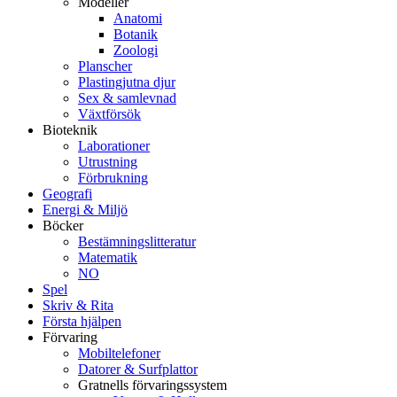
Modeller
Anatomi
Botanik
Zoologi
Planscher
Plastingjutna djur
Sex & samlevnad
Växtförsök
Bioteknik
Laborationer
Utrustning
Förbrukning
Geografi
Energi & Miljö
Böcker
Bestämningslitteratur
Matematik
NO
Spel
Skriv & Rita
Första hjälpen
Förvaring
Mobiltelefoner
Datorer & Surfplattor
Gratnells förvaringssystem