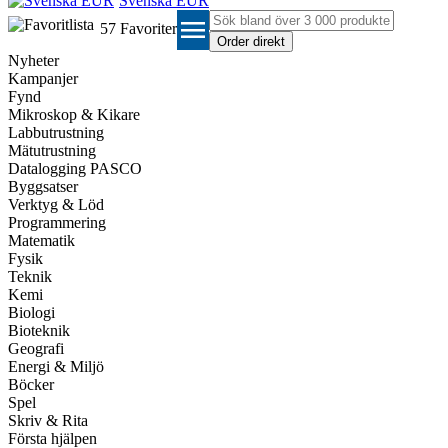
Svenska EUR
menu
57
Favoriter
Nyheter
Kampanjer
Fynd
Mikroskop & Kikare
Labbutrustning
Mätutrustning
Datalogging PASCO
Byggsatser
Verktyg & Löd
Programmering
Matematik
Fysik
Teknik
Kemi
Biologi
Bioteknik
Geografi
Energi & Miljö
Böcker
Spel
Skriv & Rita
Första hjälpen