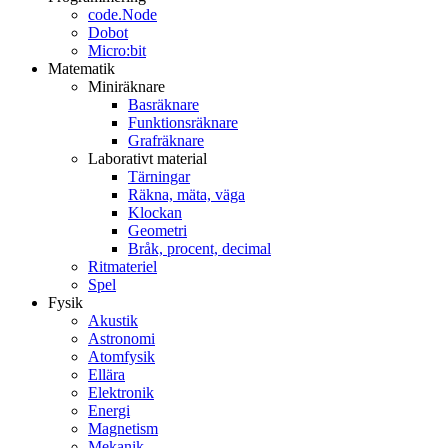
code.Node
Dobot
Micro:bit
Matematik
Miniräknare
Basräknare
Funktionsräknare
Grafräknare
Laborativt material
Tärningar
Räkna, mäta, väga
Klockan
Geometri
Bråk, procent, decimal
Ritmateriel
Spel
Fysik
Akustik
Astronomi
Atomfysik
Ellära
Elektronik
Energi
Magnetism
Mekanik