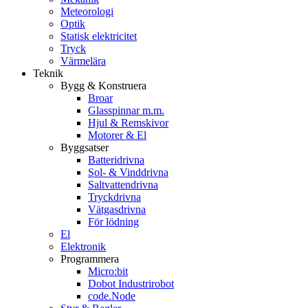
Meteorologi
Optik
Statisk elektricitet
Tryck
Värmelära
Teknik
Bygg & Konstruera
Broar
Glasspinnar m.m.
Hjul & Remskivor
Motorer & El
Byggsatser
Batteridrivna
Sol- & Vinddrivna
Saltvattendrivna
Tryckdrivna
Vätgasdrivna
För lödning
El
Elektronik
Programmera
Micro:bit
Dobot Industrirobot
code.Node