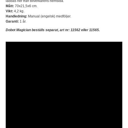
laddas ner från tillverkarens hemsida.
Mått:
70x21,5x6 cm.
Vikt:
4,2 kg.
Handledning:
Manual (engelsk) medföljer.
Garanti:
1 år.
Dobot Magician beställs separat, art nr: 11562 eller 11565.