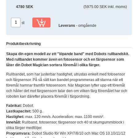
4780 SEK
(5975.00 SEK inkl. moms)
st
Leverans
- omgående
Produktbeskrivning
Skapa din egen modell av ett "löpande band" med Dobots rullbandskit.
Med rullbandet kommer även en fotosensor och en färgsensor som
låter din Dobot Magician sortera föremål i olika färger.
Rullbandet, som har justerbar hastighet, utrustas enkelt med fotosensor
och färgsensor. På så sätt kan bandet programmeras att stanna när ett
föremål hamnar framför fotosensorn. När Magician lyfter upp ett föremål
och håller det mot färgsensorn talar den om vilken färg föremålet har och
roboten kan därefter placera föremål i färgordning.
Fabrikat:
Dobot.
Lastkapacitet:
500 g.
Hastighet:
max. 120 mm/s. Acceleration: max. 1100 mm/s².
Innehåll:
Rullband, fotosensor, färgsensor och 40 st skumgummiblock i
olika färger medföljer.
Programvara:
Dobot Studio för Win XP/7/8/10 och Mac OS 10.10/11/12