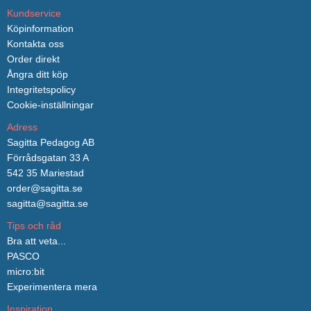
Kundservice
Köpinformation
Kontakta oss
Order direkt
Ångra ditt köp
Integritetspolicy
Cookie-inställningar
Adress
Sagitta Pedagog AB
Förrådsgatan 33 A
542 35 Mariestad
order@sagitta.se
sagitta@sagitta.se
Tips och råd
Bra att veta...
PASCO
micro:bit
Experimentera mera
Inspiration