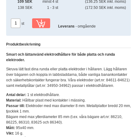
109 SEK
minst 4 st
(136.25 SEK inkl. moms)
138 SEK
1 - 3 st
(172.50 SEK inkl. moms)
st
Leverans
- omgående
Produktbeskrivning
Smart och lättanvänd elektrodhållare för både platta och runda
elektroder.
Skruva lätt fast dina runda eller platta elektroder i hållaren. Lägg hållaren
över bägaren och koppla in labbsladdarna, både vanliga banankontakter
och säkerhetskontakter fungerar bra. Våra elektroder (art.nr: 84611-84621)
samt metallplåtar (art.nr: 34950-34962) passar i elektrodhållaren.
Antal delar:
1 st elektrodhållare.
Material:
Hållbar plast med kontakter i mässing.
Passar till:
Elektroder med max diameter 8 mm. Metallplattor bredd 20 mm,
tjocklek 1 mm.
Bägare med max ytterdiameter 85 mm (t.ex. våra bägare art.nr: 86210,
86225, 86310, 83625 och 86340).
Mått:
95x40 mm.
Vikt:
16 g.