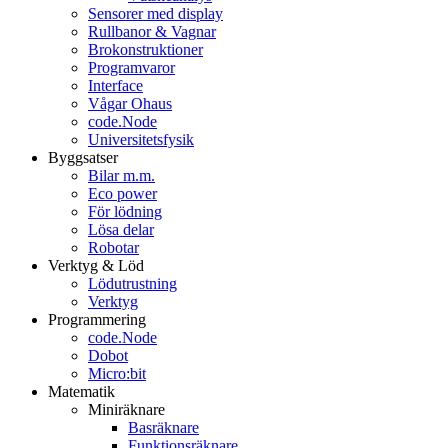
Sensorer med display
Rullbanor & Vagnar
Brokonstruktioner
Programvaror
Interface
Vågar Ohaus
code.Node
Universitetsfysik
Byggsatser
Bilar m.m.
Eco power
För lödning
Lösa delar
Robotar
Verktyg & Löd
Lödutrustning
Verktyg
Programmering
code.Node
Dobot
Micro:bit
Matematik
Miniräknare
Basräknare
Funktionsräknare