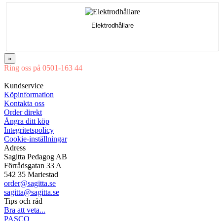
Elektrodhållare
»
Ring oss på 0501-163 44
Mån-Tor 08:00-16:30 Fre 08:00-16:00
Kundservice
Köpinformation
Kontakta oss
Order direkt
Ångra ditt köp
Integritetspolicy
Cookie-inställningar
Adress
Sagitta Pedagog AB
Förrådsgatan 33 A
542 35 Mariestad
order@sagitta.se
sagitta@sagitta.se
Tips och råd
Bra att veta...
PASCO