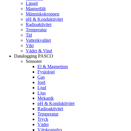
Längd
Magnetfält
Människokroppen
pH & Konduktivitet
Radioaktivitet
Temperatur
Tid
Vattenkvalitet
Vikt
Väder & Vind
Datalogging PASCO
Sensorer
El & Magnetism
Fysiologi
Gas
Jord
Ljud
Ljus
Mekanik
pH & Konduktivitet
Radioaktivitet
Temperatur
Tryck
Väder
Vätskeanalys