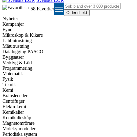
Svenska EUR
menu
58
Favoriter
Nyheter
Kampanjer
Fynd
Mikroskop & Kikare
Labbutrustning
Mätutrustning
Datalogging PASCO
Byggsatser
Verktyg & Löd
Programmering
Matematik
Fysik
Teknik
Kemi
Bränsleceller
Centrifuger
Elektrokemi
Kemikalier
Kemikalieskåp
Magnetomrörare
Molekylmodeller
Periodiska system