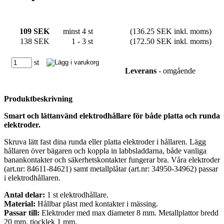
109 SEK
minst 4 st
(136.25 SEK inkl. moms)
138 SEK
1 - 3 st
(172.50 SEK inkl. moms)
st
Leverans
- omgående
Produktbeskrivning
Smart och lättanvänd elektrodhållare för både platta och runda
elektroder.
Skruva lätt fast dina runda eller platta elektroder i hållaren. Lägg
hållaren över bägaren och koppla in labbsladdarna, både vanliga
banankontakter och säkerhetskontakter fungerar bra. Våra elektroder
(art.nr: 84611-84621) samt metallplåtar (art.nr: 34950-34962) passar
i elektrodhållaren.
Antal delar:
1 st elektrodhållare.
Material:
Hållbar plast med kontakter i mässing.
Passar till:
Elektroder med max diameter 8 mm. Metallplattor bredd
20 mm, tjocklek 1 mm.