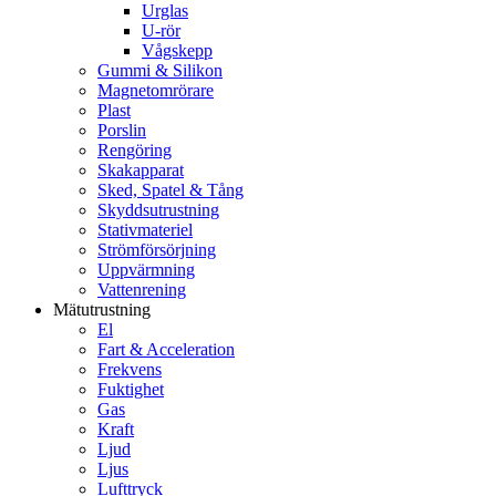
Urglas
U-rör
Vågskepp
Gummi & Silikon
Magnetomrörare
Plast
Porslin
Rengöring
Skakapparat
Sked, Spatel & Tång
Skyddsutrustning
Stativmateriel
Strömförsörjning
Uppvärmning
Vattenrening
Mätutrustning
El
Fart & Acceleration
Frekvens
Fuktighet
Gas
Kraft
Ljud
Ljus
Lufttryck