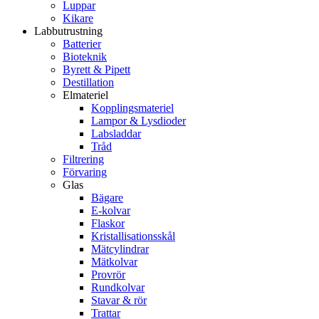
Luppar
Kikare
Labbutrustning
Batterier
Bioteknik
Byrett & Pipett
Destillation
Elmateriel
Kopplingsmateriel
Lampor & Lysdioder
Labsladdar
Tråd
Filtrering
Förvaring
Glas
Bägare
E-kolvar
Flaskor
Kristallisationsskål
Mätcylindrar
Mätkolvar
Provrör
Rundkolvar
Stavar & rör
Trattar