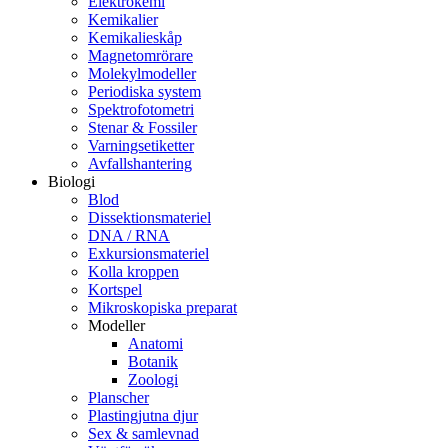
Elektrokemi
Kemikalier
Kemikalieskåp
Magnetomrörare
Molekylmodeller
Periodiska system
Spektrofotometri
Stenar & Fossiler
Varningsetiketter
Avfallshantering
Biologi
Blod
Dissektionsmateriel
DNA / RNA
Exkursionsmateriel
Kolla kroppen
Kortspel
Mikroskopiska preparat
Modeller
Anatomi
Botanik
Zoologi
Planscher
Plastingjutna djur
Sex & samlevnad