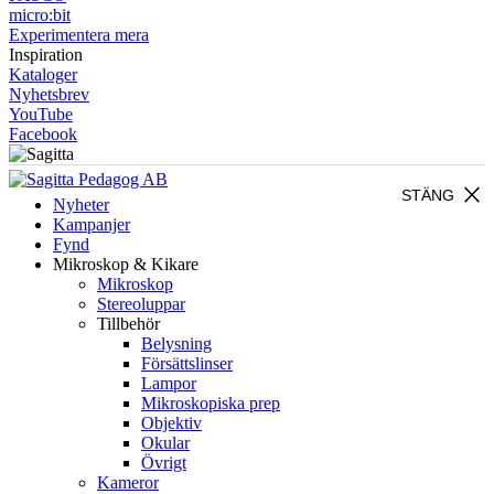
micro:bit
Experimentera mera
Inspiration
Kataloger
Nyhetsbrev
YouTube
Facebook
close
STÄNG
Nyheter
Kampanjer
Fynd
Mikroskop & Kikare
Mikroskop
Stereoluppar
Tillbehör
Belysning
Försättslinser
Lampor
Mikroskopiska prep
Objektiv
Okular
Övrigt
Kameror