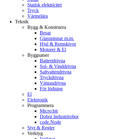
Statisk elektricitet
Tryck
Värmelära
Teknik
Bygg & Konstruera
Broar
Glasspinnar m.m.
Hjul & Remskivor
Motorer & El
Byggsatser
Batteridrivna
Sol- & Vinddrivna
Saltvattendrivna
Tryckdrivna
Vätgasdrivna
För lödning
El
Elektronik
Programmera
Micro:bit
Dobot Industrirobot
code.Node
Styr & Regler
Verktyg
Verktyg