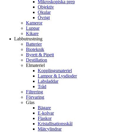
Mikroskopiska prep
Objektiv
Okular
Övrigt
Kameror
Luppar
Kikare
Labbutrustning
Batterier
Bioteknik
Byrett & Pipett
Destillation
Elmateriel
Kopplingsmateriel
Lampor & Lysdioder
Labsladdar
Tråd
Filtrering
Förvaring
Glas
Bägare
E-kolvar
Flaskor
Kristallisationsskål
Mätcylindrar