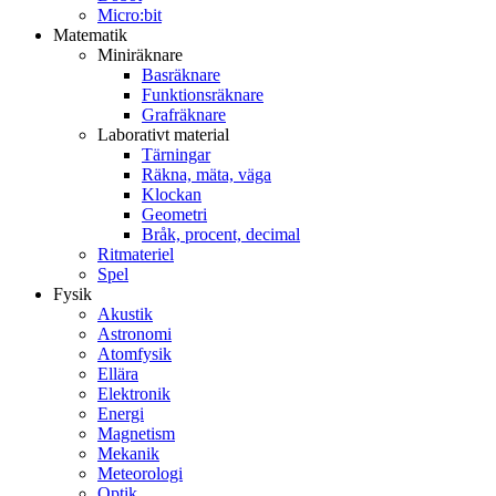
Micro:bit
Matematik
Miniräknare
Basräknare
Funktionsräknare
Grafräknare
Laborativt material
Tärningar
Räkna, mäta, väga
Klockan
Geometri
Bråk, procent, decimal
Ritmateriel
Spel
Fysik
Akustik
Astronomi
Atomfysik
Ellära
Elektronik
Energi
Magnetism
Mekanik
Meteorologi
Optik