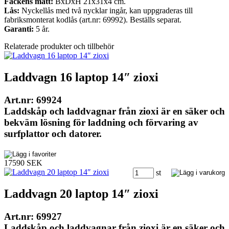
Fackens mått:
BxDxH 21x31x4 cm.
Lås:
Nyckellås med två nycklar ingår, kan uppgraderas till
fabriksmonterat kodlås (art.nr: 69992). Beställs separat.
Garanti:
5 år.
Relaterade produkter och tillbehör
Laddvagn 16 laptop 14″ zioxi
Art.nr: 69924
Laddskåp och laddvagnar från zioxi är en säker och
bekväm lösning för laddning och förvaring av
surfplattor och datorer.
17590 SEK
st
Laddvagn 20 laptop 14″ zioxi
Art.nr: 69927
Laddskåp och laddvagnar från zioxi är en säker och