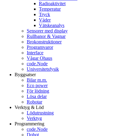
Radioaktivitet
Temperatur
Tryck
Väder
Vätskeanalys
Sensorer med display
Rullbanor & Vagnar
Brokonstruktioner
Programvaror
Interface
Vågar Ohaus
code.Node
Universitetsfysik
Byggsatser
Bilar m.m.
Eco power
För lödning
Lösa delar
Robotar
Verktyg & Löd
Lödutrustning
Verktyg
Programmering
code.Node
Dobot