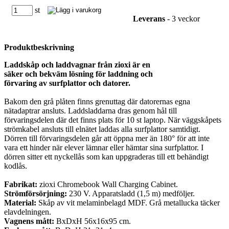
st
Leverans
- 3 veckor
Produktbeskrivning
Laddskåp och laddvagnar från zioxi är en
säker och bekväm lösning för laddning och
förvaring av surfplattor och datorer.
Bakom den grå plåten finns grenuttag där datorernas egna
nätadaptrar ansluts. Laddsladdarna dras genom hål till
förvaringsdelen där det finns plats för 10 st laptop. När väggskåpets
strömkabel ansluts till elnätet laddas alla surfplattor samtidigt.
Dörren till förvaringsdelen går att öppna mer än 180° för att inte
vara ett hinder när elever lämnar eller hämtar sina surfplattor. I
dörren sitter ett nyckellås som kan uppgraderas till ett behändigt
kodlås.
Fabrikat:
zioxi Chromebook Wall Charging Cabinet.
Strömförsörjning:
230 V. Apparatsladd (1,5 m) medföljer.
Material:
Skåp av vit melaminbelagd MDF. Grå metallucka täcker
elavdelningen.
Vagnens mått:
BxDxH 56x16x95 cm.