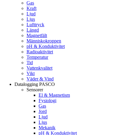
Gas
Kraft
Ljud
Ljus
Lufttryck
Längd
Magnetfält
Människokroppen
pH & Konduktivitet
Radioaktivitet
Temperatur
Tid
Vattenkvalitet
Vikt
Väder & Vind
Datalogging PASCO
Sensorer
El & Magnetism
Fysiologi
Gas
Jord
Ljud
Ljus
Mekanik
pH & Konduktivitet