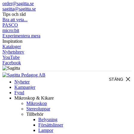
order@sagitta.se
sagitta@sagitta.se
Tips och råd
Bra att veta...
PASCO
micro:bit
Experimentera mera
Inspiration
Kataloger
Nyhetsbrev
YouTube
Facebook
close
STÄNG
Nyheter
Kampanjer
Fynd
Mikroskop & Kikare
Mikroskop
Stereoluppar
Tillbehör
Belysning
Försättslinser
Lampor