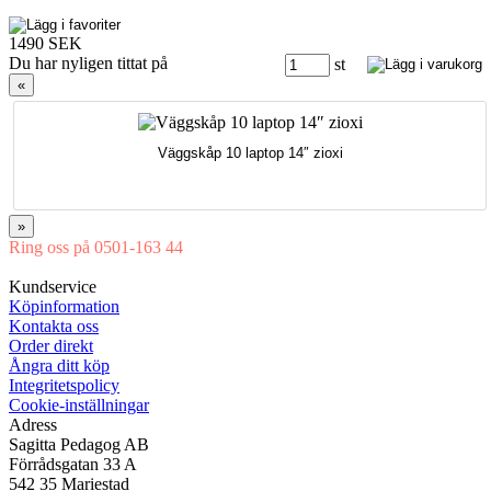
1490 SEK
Du har nyligen tittat på
st
«
Väggskåp 10 laptop 14″ zioxi
»
Ring oss på 0501-163 44
Mån-Tor 08:00-16:30 Fre 08:00-16:00
Kundservice
Köpinformation
Kontakta oss
Order direkt
Ångra ditt köp
Integritetspolicy
Cookie-inställningar
Adress
Sagitta Pedagog AB
Förrådsgatan 33 A
542 35 Mariestad