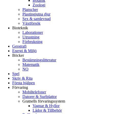
Botanik
Zoologi
Planscher
Plastingjutna djur
Sex & samlevnad
Växtförsök
Bioteknik
Laborationer
Utrustning
Förbrukning
Geografi
Energi & Miljö
Böcker
Bestämningslitteratur
Matematik
NO
Spel
Skriv & Rita
Första hjälpen
Förvaring
Mobiltelefoner
Datorer & Surfplattor
Gratnells förvaringssystem
Vagnar & Hyllor
Lådor & Tillbehör