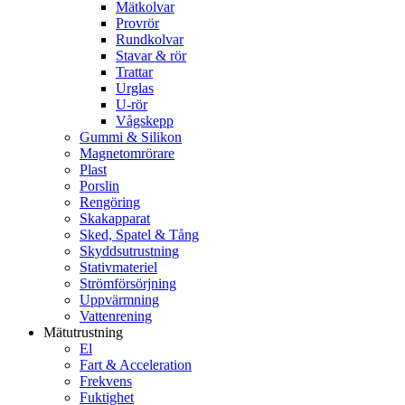
Mätkolvar
Provrör
Rundkolvar
Stavar & rör
Trattar
Urglas
U-rör
Vågskepp
Gummi & Silikon
Magnetomrörare
Plast
Porslin
Rengöring
Skakapparat
Sked, Spatel & Tång
Skyddsutrustning
Stativmateriel
Strömförsörjning
Uppvärmning
Vattenrening
Mätutrustning
El
Fart & Acceleration
Frekvens
Fuktighet