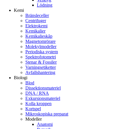
Lödning
Kemi
Bränsleceller
Centrifuger
Elektrokemi
Kemikalier
Kemikalieskåp
Magnetomrörare
Molekylmodeller
Periodiska system
Spektrofotometri
Stenar & Fossiler
Varningsetiketter
Avfallshantering
Biologi
Blod
Dissektionsmateriel
DNA / RNA
Exkursionsmateriel
Kolla kroppen
Kortspel
Mikroskopiska preparat
Modeller
Anatomi