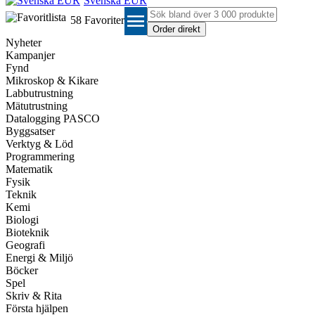
Svenska EUR
menu
58
Favoriter
Nyheter
Kampanjer
Fynd
Mikroskop & Kikare
Labbutrustning
Mätutrustning
Datalogging PASCO
Byggsatser
Verktyg & Löd
Programmering
Matematik
Fysik
Teknik
Kemi
Biologi
Bioteknik
Geografi
Energi & Miljö
Böcker
Spel
Skriv & Rita
Första hjälpen