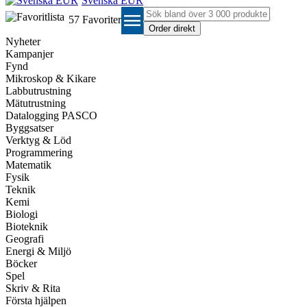
Svenska EUR
menu
57
Favoriter
Nyheter
Kampanjer
Fynd
Mikroskop & Kikare
Labbutrustning
Mätutrustning
Datalogging PASCO
Byggsatser
Verktyg & Löd
Programmering
Matematik
Fysik
Teknik
Kemi
Biologi
Bioteknik
Geografi
Energi & Miljö
Böcker
Spel
Skriv & Rita
Första hjälpen