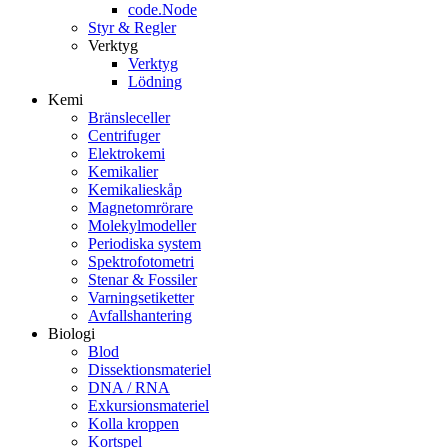
code.Node
Styr & Regler
Verktyg
Verktyg
Lödning
Kemi
Bränsleceller
Centrifuger
Elektrokemi
Kemikalier
Kemikalieskåp
Magnetomrörare
Molekylmodeller
Periodiska system
Spektrofotometri
Stenar & Fossiler
Varningsetiketter
Avfallshantering
Biologi
Blod
Dissektionsmateriel
DNA / RNA
Exkursionsmateriel
Kolla kroppen
Kortspel