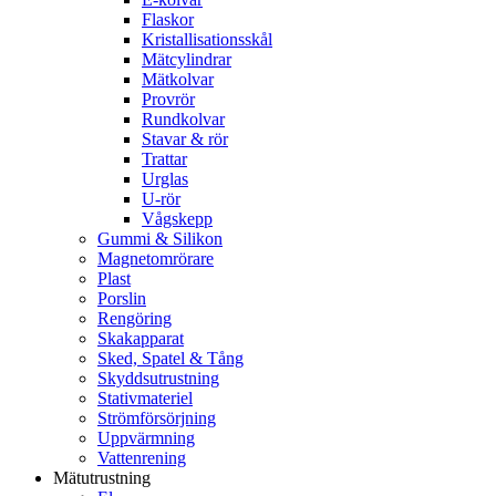
Flaskor
Kristallisationsskål
Mätcylindrar
Mätkolvar
Provrör
Rundkolvar
Stavar & rör
Trattar
Urglas
U-rör
Vågskepp
Gummi & Silikon
Magnetomrörare
Plast
Porslin
Rengöring
Skakapparat
Sked, Spatel & Tång
Skyddsutrustning
Stativmateriel
Strömförsörjning
Uppvärmning
Vattenrening
Mätutrustning