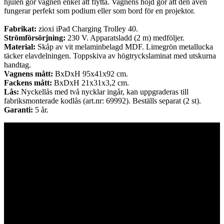
hjulen gör vagnen enkel att flytta. Vagnens höjd gör att den även
fungerar perfekt som podium eller som bord för en projektor.
Fabrikat:
zioxi iPad Charging Trolley 40.
Strömförsörjning:
230 V. Apparatsladd (2 m) medföljer.
Material:
Skåp av vit melaminbelagd MDF. Limegrön metallucka
täcker elavdelningen. Toppskiva av högtryckslaminat med utskurna
handtag.
Vagnens mått:
BxDxH 95x41x92 cm.
Fackens mått:
BxDxH 21x31x3,2 cm.
Lås:
Nyckellås med två nycklar ingår, kan uppgraderas till
fabriksmonterade kodlås (art.nr: 69992). Beställs separat (2 st).
Garanti:
5 år.