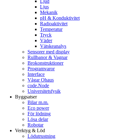
Ljud
Ljus
Mekanik
pH & Konduktivitet
Radioaktivitet
Temperatur
Tryck
Väder
Vätskeanalys
Sensorer med display
Rullbanor & Vagnar
Brokonstruktioner
Programvaror
Interface
Vågar Ohaus
code.Node
Universitetsfysik
Byggsatser
Bilar m.m.
Eco power
För lödning
Lösa delar
Robotar
Verktyg & Löd
Lödutrustning