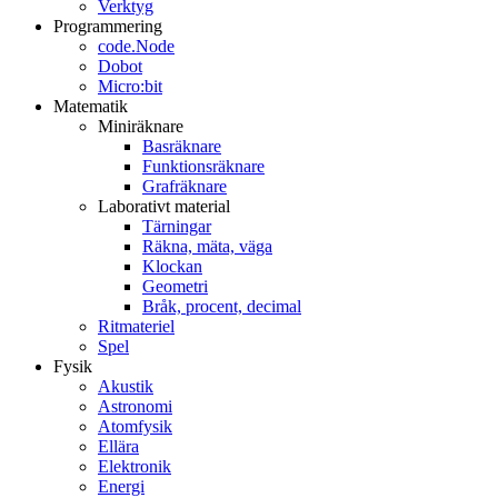
Verktyg
Programmering
code.Node
Dobot
Micro:bit
Matematik
Miniräknare
Basräknare
Funktionsräknare
Grafräknare
Laborativt material
Tärningar
Räkna, mäta, väga
Klockan
Geometri
Bråk, procent, decimal
Ritmateriel
Spel
Fysik
Akustik
Astronomi
Atomfysik
Ellära
Elektronik
Energi