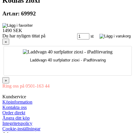
Kodlås zioxi
Art.nr: 69992
1490 SEK
Du har nyligen tittat på
st
«
Laddvagn 40 surfplattor zioxi - iPadförvaring
»
Ring oss på 0501-163 44
Mån-Tor 08:00-16:30 Fre 08:00-16:00
Kundservice
Köpinformation
Kontakta oss
Order direkt
Ångra ditt köp
Integritetspolicy
Cookie-inställningar