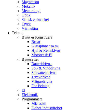
Magnetism
Mekanik
Meteorologi
Optik
Statisk elektricitet
Tryck
Värmelära
Teknik
Bygg & Konstruera
Broar
Glasspinnar m.m.
Hjul & Remskivor
Motorer & El
Byggsatser
Batteridrivna
Sol- & Vinddrivna
Saltvattendrivna
Tryckdrivna
Vätgasdrivna
För lödning
El
Elektronik
Programmera
Micro:bit
Dobot Industrirobot