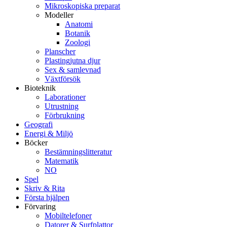
Mikroskopiska preparat
Modeller
Anatomi
Botanik
Zoologi
Planscher
Plastingjutna djur
Sex & samlevnad
Växtförsök
Bioteknik
Laborationer
Utrustning
Förbrukning
Geografi
Energi & Miljö
Böcker
Bestämningslitteratur
Matematik
NO
Spel
Skriv & Rita
Första hjälpen
Förvaring
Mobiltelefoner
Datorer & Surfplattor