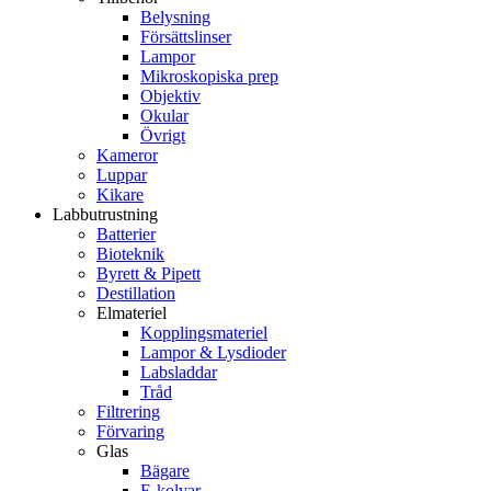
Belysning
Försättslinser
Lampor
Mikroskopiska prep
Objektiv
Okular
Övrigt
Kameror
Luppar
Kikare
Labbutrustning
Batterier
Bioteknik
Byrett & Pipett
Destillation
Elmateriel
Kopplingsmateriel
Lampor & Lysdioder
Labsladdar
Tråd
Filtrering
Förvaring
Glas
Bägare
E-kolvar