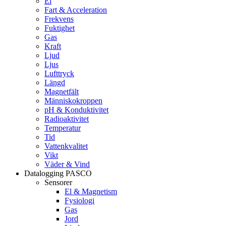
El
Fart & Acceleration
Frekvens
Fuktighet
Gas
Kraft
Ljud
Ljus
Lufttryck
Längd
Magnetfält
Människokroppen
pH & Konduktivitet
Radioaktivitet
Temperatur
Tid
Vattenkvalitet
Vikt
Väder & Vind
Datalogging PASCO
Sensorer
El & Magnetism
Fysiologi
Gas
Jord