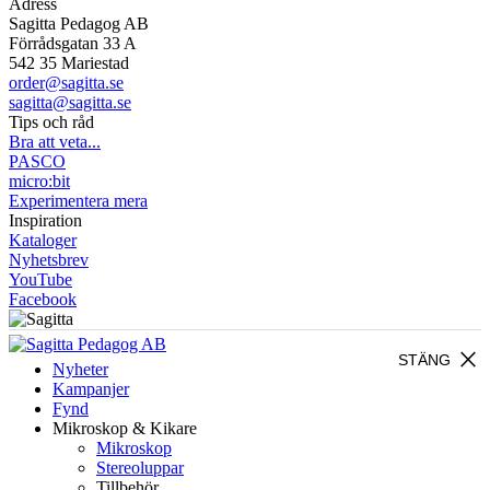
Adress
Sagitta Pedagog AB
Förrådsgatan 33 A
542 35 Mariestad
order@sagitta.se
sagitta@sagitta.se
Tips och råd
Bra att veta...
PASCO
micro:bit
Experimentera mera
Inspiration
Kataloger
Nyhetsbrev
YouTube
Facebook
close
STÄNG
Nyheter
Kampanjer
Fynd
Mikroskop & Kikare
Mikroskop
Stereoluppar
Tillbehör