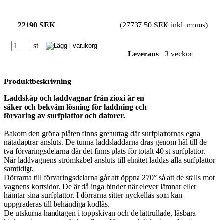
22190 SEK
(27737.50 SEK inkl. moms)
st
Leverans
- 3 veckor
Produktbeskrivning
Laddskåp och laddvagnar från zioxi är en
säker och bekväm lösning för laddning och
förvaring av surfplattor och datorer.
Bakom den gröna plåten finns grenuttag där surfplattornas egna
nätadaptrar ansluts. De tunna laddsladdarna dras genom hål till de
två förvaringsdelarna där det finns plats för totalt 40 st surfplattor.
När laddvagnens strömkabel ansluts till elnätet laddas alla surfplattor
samtidigt.
Dörrarna till förvaringsdelarna går att öppna 270° så att de ställs mot
vagnens kortsidor. De är då inga hinder när elever lämnar eller
hämtar sina surfplattor. I dörrarna sitter nyckellås som kan
uppgraderas till behändiga kodlås.
De utskurna handtagen i toppskivan och de lättrullade, låsbara