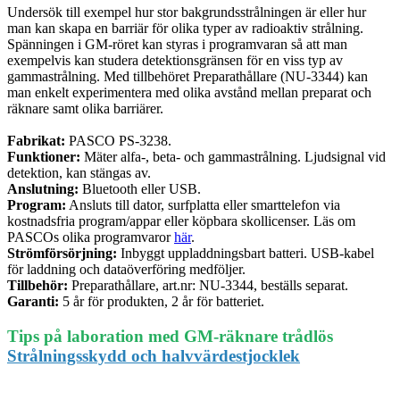
Undersök till exempel hur stor bakgrundsstrålningen är eller hur
man kan skapa en barriär för olika typer av radioaktiv strålning.
Spänningen i GM-röret kan styras i programvaran så att man
exempelvis kan studera detektionsgränsen för en viss typ av
gammastrålning. Med tillbehöret Preparathållare (NU-3344) kan
man enkelt experimentera med olika avstånd mellan preparat och
räknare samt olika barriärer.
Fabrikat:
PASCO PS-3238.
Funktioner:
Mäter alfa-, beta- och gammastrålning. Ljudsignal vid
detektion, kan stängas av.
Anslutning:
Bluetooth eller USB.
Program:
Ansluts till dator, surfplatta eller smarttelefon via
kostnadsfria program/appar eller köpbara skollicenser. Läs om
PASCOs olika programvaror
här
.
Strömförsörjning:
Inbyggt uppladdningsbart batteri. USB-kabel
för laddning och dataöverföring medföljer.
Tillbehör:
Preparathållare, art.nr: NU-3344, beställs separat.
Garanti:
5 år för produkten, 2 år för batteriet.
Tips på laboration med GM-räknare trådlös
Strålningsskydd och halvvärdestjocklek