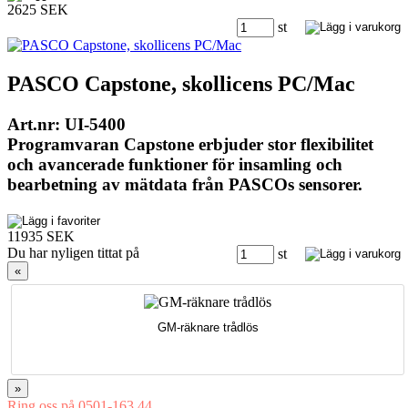
2625 SEK
st
PASCO Capstone, skollicens PC/Mac
Art.nr: UI-5400
Programvaran Capstone erbjuder stor flexibilitet
och avancerade funktioner för insamling och
bearbetning av mätdata från PASCOs sensorer.
11935 SEK
Du har nyligen tittat på
st
«
GM-räknare trådlös
»
Ring oss på 0501-163 44