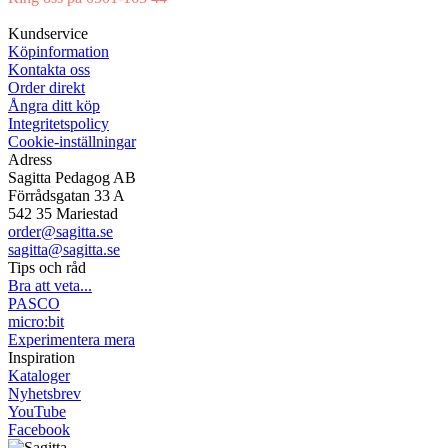
Mån-Tor 08:00-16:30 Fre 08:00-16:00
Kundservice
Köpinformation
Kontakta oss
Order direkt
Ångra ditt köp
Integritetspolicy
Cookie-inställningar
Adress
Sagitta Pedagog AB
Förrådsgatan 33 A
542 35 Mariestad
order@sagitta.se
sagitta@sagitta.se
Tips och råd
Bra att veta...
PASCO
micro:bit
Experimentera mera
Inspiration
Kataloger
Nyhetsbrev
YouTube
Facebook