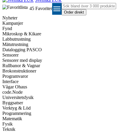
Svenska EUR
menu
45
Favoriter
Nyheter
Kampanjer
Fynd
Mikroskop & Kikare
Labbutrustning
Mätutrustning
Datalogging PASCO
Sensorer
Sensorer med display
Rullbanor & Vagnar
Brokonstruktioner
Programvaror
Interface
Vågar Ohaus
code.Node
Universitetsfysik
Byggsatser
Verktyg & Löd
Programmering
Matematik
Fysik
Teknik