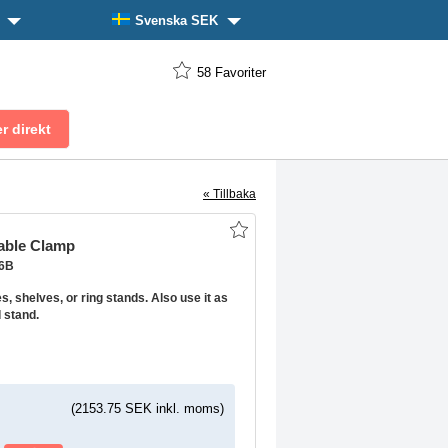
n
Svenska SEK
58
Favoriter
« Tillbaka
Table Clamp
76B
es, shelves, or ring stands. Also use it as
d stand.
(2153.75 SEK inkl. moms)