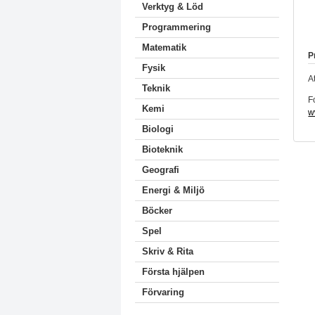
Verktyg & Löd
Programmering
Matematik
P
Fysik
A
Teknik
F
Kemi
w
Biologi
Bioteknik
Geografi
Energi & Miljö
Böcker
Spel
Skriv & Rita
Första hjälpen
Förvaring