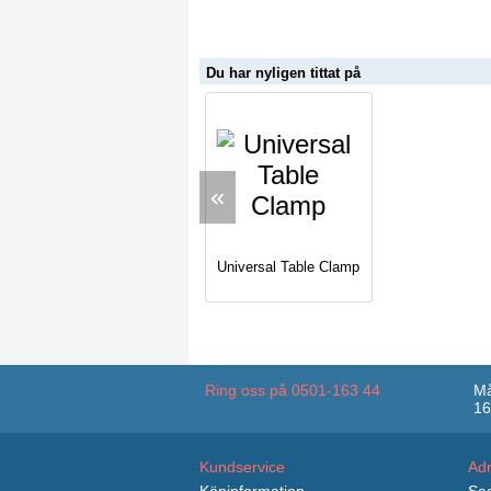
Du har nyligen tittat på
«
Universal Table Clamp
Ring oss på 0501-163 44
Må
16
Kundservice
Ad
Köpinformation
Sag