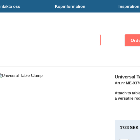
ntakta oss
Köpinformation
Inspiratio
Universal 
Art.nr ME-93
Attach to tabl
a versatile ro
1723 SEK