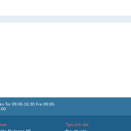
n-Tor 08:00-16:30 Fre 08:00-
:00
ress
Tips och råd
itta Pedagog AB
Bra att veta...