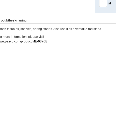
st
roduktbeskrivning
ttach to tables, shelves, or ring stands. Also use it as a versatile rod stand.
or more information, please visit
ww.pasco.com/product/ME-9376B