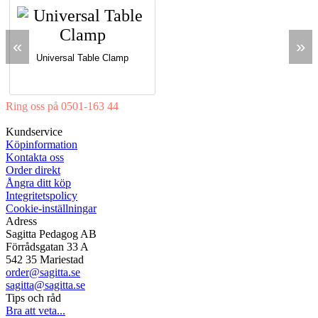
«
»
Universal Table Clamp
Ring oss på 0501-163 44
Mån-Tor 08:00-16:30 Fre 08:00-16:00
Kundservice
Köpinformation
Kontakta oss
Order direkt
Ångra ditt köp
Integritetspolicy
Cookie-inställningar
Adress
Sagitta Pedagog AB
Förrådsgatan 33 A
542 35 Mariestad
order@sagitta.se
sagitta@sagitta.se
Tips och råd
Bra att veta...