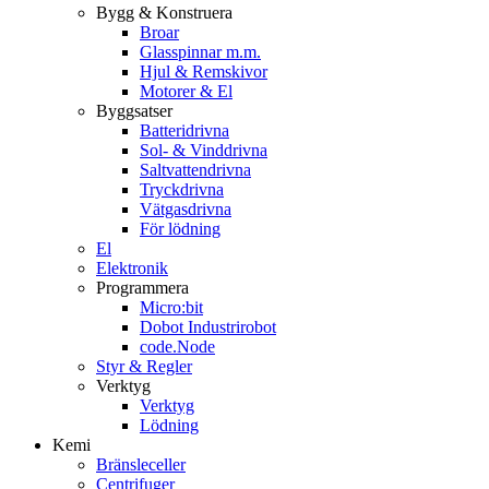
Bygg & Konstruera
Broar
Glasspinnar m.m.
Hjul & Remskivor
Motorer & El
Byggsatser
Batteridrivna
Sol- & Vinddrivna
Saltvattendrivna
Tryckdrivna
Vätgasdrivna
För lödning
El
Elektronik
Programmera
Micro:bit
Dobot Industrirobot
code.Node
Styr & Regler
Verktyg
Verktyg
Lödning
Kemi
Bränsleceller
Centrifuger