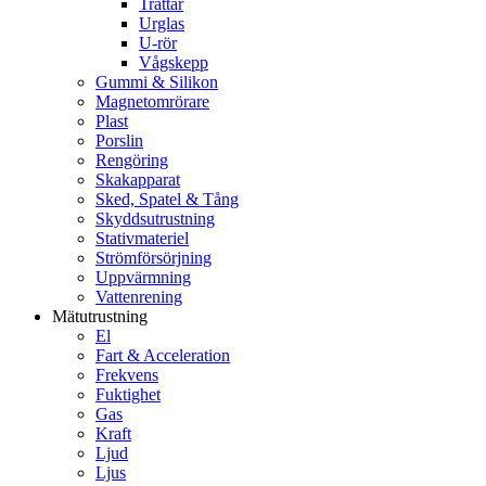
Trattar
Urglas
U-rör
Vågskepp
Gummi & Silikon
Magnetomrörare
Plast
Porslin
Rengöring
Skakapparat
Sked, Spatel & Tång
Skyddsutrustning
Stativmateriel
Strömförsörjning
Uppvärmning
Vattenrening
Mätutrustning
El
Fart & Acceleration
Frekvens
Fuktighet
Gas
Kraft
Ljud
Ljus