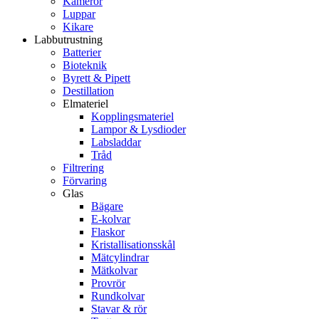
Kameror
Luppar
Kikare
Labbutrustning
Batterier
Bioteknik
Byrett & Pipett
Destillation
Elmateriel
Kopplingsmateriel
Lampor & Lysdioder
Labsladdar
Tråd
Filtrering
Förvaring
Glas
Bägare
E-kolvar
Flaskor
Kristallisationsskål
Mätcylindrar
Mätkolvar
Provrör
Rundkolvar
Stavar & rör