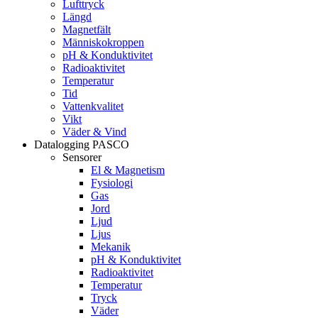
Lufttryck
Längd
Magnetfält
Människokroppen
pH & Konduktivitet
Radioaktivitet
Temperatur
Tid
Vattenkvalitet
Vikt
Väder & Vind
Datalogging PASCO
Sensorer
El & Magnetism
Fysiologi
Gas
Jord
Ljud
Ljus
Mekanik
pH & Konduktivitet
Radioaktivitet
Temperatur
Tryck
Väder