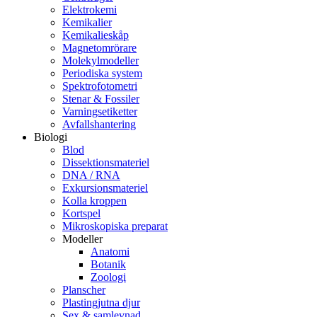
Elektrokemi
Kemikalier
Kemikalieskåp
Magnetomrörare
Molekylmodeller
Periodiska system
Spektrofotometri
Stenar & Fossiler
Varningsetiketter
Avfallshantering
Biologi
Blod
Dissektionsmateriel
DNA / RNA
Exkursionsmateriel
Kolla kroppen
Kortspel
Mikroskopiska preparat
Modeller
Anatomi
Botanik
Zoologi
Planscher
Plastingjutna djur
Sex & samlevnad