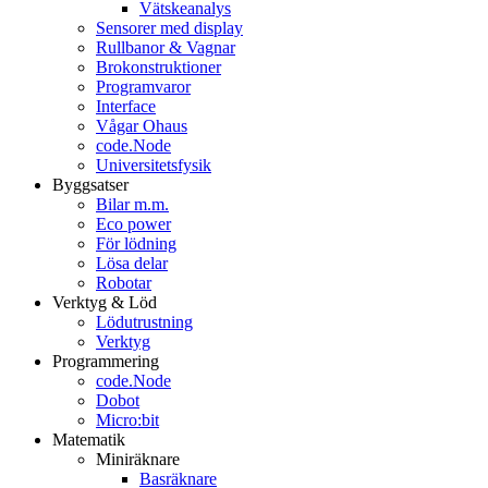
Vätskeanalys
Sensorer med display
Rullbanor & Vagnar
Brokonstruktioner
Programvaror
Interface
Vågar Ohaus
code.Node
Universitetsfysik
Byggsatser
Bilar m.m.
Eco power
För lödning
Lösa delar
Robotar
Verktyg & Löd
Lödutrustning
Verktyg
Programmering
code.Node
Dobot
Micro:bit
Matematik
Miniräknare
Basräknare