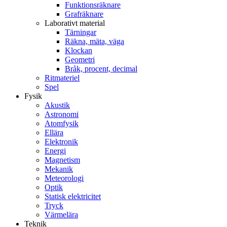
Funktionsräknare
Grafräknare
Laborativt material
Tärningar
Räkna, mäta, väga
Klockan
Geometri
Bråk, procent, decimal
Ritmateriel
Spel
Fysik
Akustik
Astronomi
Atomfysik
Ellära
Elektronik
Energi
Magnetism
Mekanik
Meteorologi
Optik
Statisk elektricitet
Tryck
Värmelära
Teknik