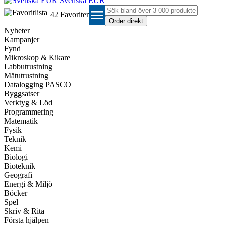
Svenska EUR
menu
42
Favoriter
Nyheter
Kampanjer
Fynd
Mikroskop & Kikare
Labbutrustning
Mätutrustning
Datalogging PASCO
Byggsatser
Verktyg & Löd
Programmering
Matematik
Fysik
Teknik
Kemi
Biologi
Bioteknik
Geografi
Energi & Miljö
Böcker
Spel
Skriv & Rita
Första hjälpen