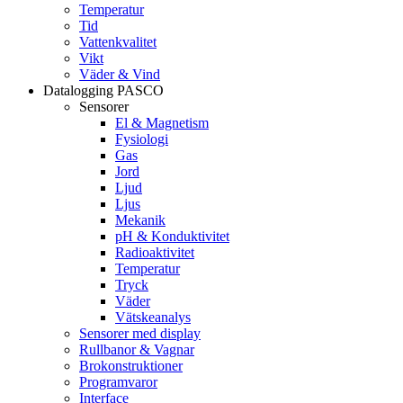
Temperatur
Tid
Vattenkvalitet
Vikt
Väder & Vind
Datalogging PASCO
Sensorer
El & Magnetism
Fysiologi
Gas
Jord
Ljud
Ljus
Mekanik
pH & Konduktivitet
Radioaktivitet
Temperatur
Tryck
Väder
Vätskeanalys
Sensorer med display
Rullbanor & Vagnar
Brokonstruktioner
Programvaror
Interface