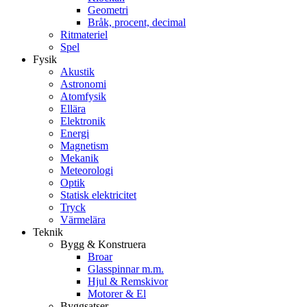
Geometri
Bråk, procent, decimal
Ritmateriel
Spel
Fysik
Akustik
Astronomi
Atomfysik
Ellära
Elektronik
Energi
Magnetism
Mekanik
Meteorologi
Optik
Statisk elektricitet
Tryck
Värmelära
Teknik
Bygg & Konstruera
Broar
Glasspinnar m.m.
Hjul & Remskivor
Motorer & El
Byggsatser