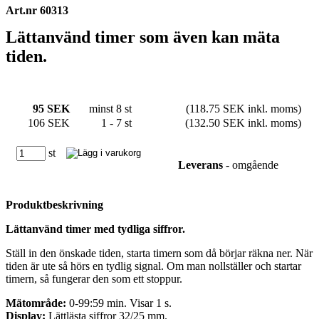
Art.nr 60313
Lättanvänd timer som även kan mäta
tiden.
95 SEK
minst 8 st
(118.75 SEK inkl. moms)
106 SEK
1 - 7 st
(132.50 SEK inkl. moms)
st
Leverans
- omgående
Produktbeskrivning
Lättanvänd timer med tydliga siffror.
Ställ in den önskade tiden, starta timern som då börjar räkna ner. När
tiden är ute så hörs en tydlig signal. Om man nollställer och startar
timern, så fungerar den som ett stoppur.
Mätområde:
0-99:59 min. Visar 1 s.
Display:
Lättlästa siffror 32/25 mm.