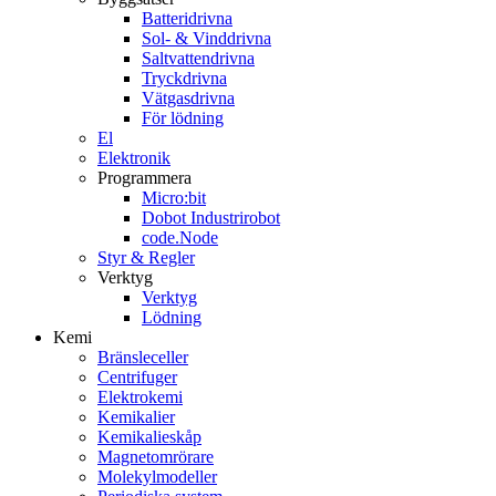
Batteridrivna
Sol- & Vinddrivna
Saltvattendrivna
Tryckdrivna
Vätgasdrivna
För lödning
El
Elektronik
Programmera
Micro:bit
Dobot Industrirobot
code.Node
Styr & Regler
Verktyg
Verktyg
Lödning
Kemi
Bränsleceller
Centrifuger
Elektrokemi
Kemikalier
Kemikalieskåp
Magnetomrörare
Molekylmodeller