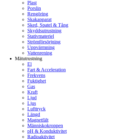
Plast
Porslin
Rengöring
Skakapparat
Sked, Spatel & Tång
Skyddsutrustning
Stativmateriel
Strömförsörjning
Uppvärmning
Vattenrening
Mätutrustning
El
Fart & Acceleration
Frekvens
Fuktighet
Gas
Kraft
Ljud
Ljus
Lufttryck
Längd
Magnetfält
Människokroppen
pH & Konduktivitet
Radioaktivitet