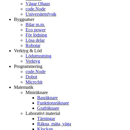
Vågar Ohaus
code.Node
Universitetsfysik
Byggsatser
Bilar m.m.
Eco power
För lödning
Lösa delar
Robotar
Verktyg & Löd
Lödutrustning
Verktyg
Programmering
code.Node
Dobot
Micro:bit
Matematik
Miniräknare
Basräknare
Funktionsräknare
Grafräknare
Laborativt material
Tärningar
Räkna, mäta, väga
Klockan