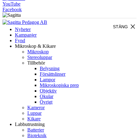
YouTube
Facebook
close
STÄNG
Nyheter
Kampanjer
Fynd
Mikroskop & Kikare
Mikroskop
Stereoluppar
Tillbehör
Belysning
Försättslinser
Lampor
Mikroskopiska prep
Objektiv
Okular
Övrigt
Kameror
Luppar
Kikare
Labbutrustning
Batterier
Bioteknik