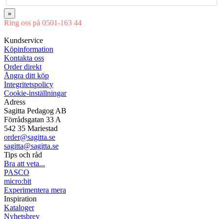
»
Ring oss på 0501-163 44
Mån-Tor 08:00-16:30 Fre 08:00-16:00
Kundservice
Köpinformation
Kontakta oss
Order direkt
Ångra ditt köp
Integritetspolicy
Cookie-inställningar
Adress
Sagitta Pedagog AB
Förrådsgatan 33 A
542 35 Mariestad
order@sagitta.se
sagitta@sagitta.se
Tips och råd
Bra att veta...
PASCO
micro:bit
Experimentera mera
Inspiration
Kataloger
Nyhetsbrev