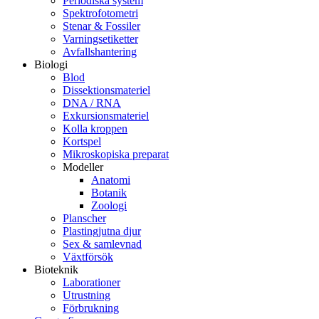
Periodiska system
Spektrofotometri
Stenar & Fossiler
Varningsetiketter
Avfallshantering
Biologi
Blod
Dissektionsmateriel
DNA / RNA
Exkursionsmateriel
Kolla kroppen
Kortspel
Mikroskopiska preparat
Modeller
Anatomi
Botanik
Zoologi
Planscher
Plastingjutna djur
Sex & samlevnad
Växtförsök
Bioteknik
Laborationer
Utrustning
Förbrukning