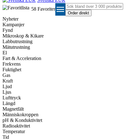
Svenska EUR
menu
58
Favoriter
Nyheter
Kampanjer
Fynd
Mikroskop & Kikare
Labbutrustning
Mätutrustning
El
Fart & Acceleration
Frekvens
Fuktighet
Gas
Kraft
Ljud
Ljus
Lufttryck
Längd
Magnetfält
Människokroppen
pH & Konduktivitet
Radioaktivitet
Temperatur
Tid