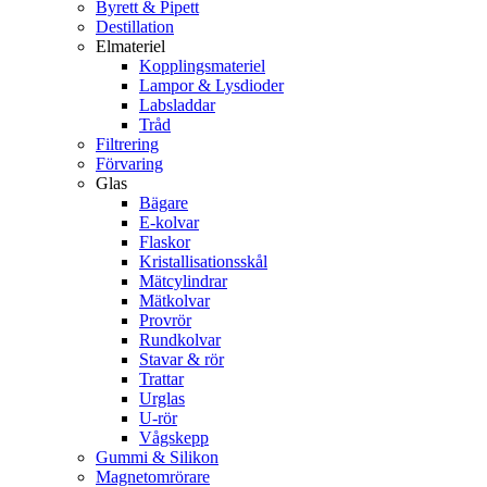
Byrett & Pipett
Destillation
Elmateriel
Kopplingsmateriel
Lampor & Lysdioder
Labsladdar
Tråd
Filtrering
Förvaring
Glas
Bägare
E-kolvar
Flaskor
Kristallisationsskål
Mätcylindrar
Mätkolvar
Provrör
Rundkolvar
Stavar & rör
Trattar
Urglas
U-rör
Vågskepp
Gummi & Silikon
Magnetomrörare