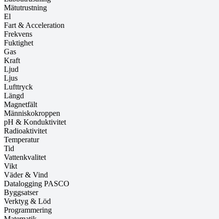
Mätutrustning
El
Fart & Acceleration
Frekvens
Fuktighet
Gas
Kraft
Ljud
Ljus
Lufttryck
Längd
Magnetfält
Människokroppen
pH & Konduktivitet
Radioaktivitet
Temperatur
Tid
Vattenkvalitet
Vikt
Väder & Vind
Datalogging PASCO
Byggsatser
Verktyg & Löd
Programmering
Matematik