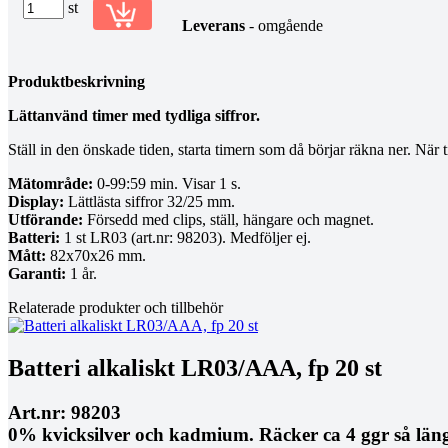
st
Leverans
- omgående
Produktbeskrivning
Lättanvänd timer med tydliga siffror.
Ställ in den önskade tiden, starta timern som då börjar räkna ner. När t
Mätområde:
0-99:59 min. Visar 1 s.
Display:
Lättlästa siffror 32/25 mm.
Utförande:
Försedd med clips, ställ, hängare och magnet.
Batteri:
1 st LR03 (art.nr: 98203). Medföljer ej.
Mått:
82x70x26 mm.
Garanti:
1 år.
Relaterade produkter och tillbehör
Batteri alkaliskt LR03/AAA, fp 20 st
Art.nr: 98203
0% kvicksilver och kadmium. Räcker ca 4 ggr så län