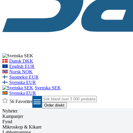
Dansk DKK
English EUR
Norsk NOK
Suomeksi EUR
Svenska EUR
Svenska SEK
Svenska EUR
menu
56
Favoriter
Nyheter
Kampanjer
Fynd
Mikroskop & Kikare
Labbutrustning