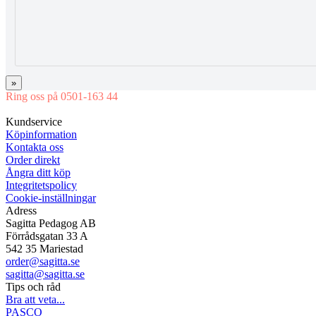
»
Ring oss på 0501-163 44
Mån-Tor 08:00-16:30 Fre 08:00-16:00
Kundservice
Köpinformation
Kontakta oss
Order direkt
Ångra ditt köp
Integritetspolicy
Cookie-inställningar
Adress
Sagitta Pedagog AB
Förrådsgatan 33 A
542 35 Mariestad
order@sagitta.se
sagitta@sagitta.se
Tips och råd
Bra att veta...
PASCO