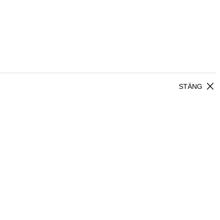
close
STÄNG