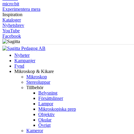
micro:bit
Experimentera mera
Inspiration
Kataloger
Nyhetsbrev
YouTube
Facebook
Nyheter
Kampanjer
Fynd
Mikroskop & Kikare
Mikroskop
Stereoluppar
Tillbehör
Belysning
Försättslinser
Lampor
Mikroskopiska prep
Objektiv
Okular
Övrigt
Kameror