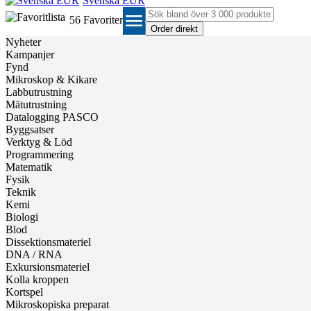
Svenska EUR
menu
56
Favoriter
Nyheter
Kampanjer
Fynd
Mikroskop & Kikare
Labbutrustning
Mätutrustning
Datalogging PASCO
Byggsatser
Verktyg & Löd
Programmering
Matematik
Fysik
Teknik
Kemi
Biologi
Blod
Dissektionsmateriel
DNA / RNA
Exkursionsmateriel
Kolla kroppen
Kortspel
Mikroskopiska preparat