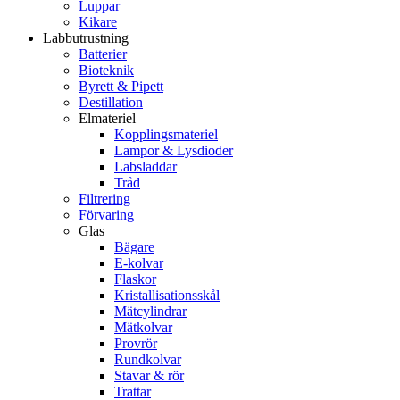
Luppar
Kikare
Labbutrustning
Batterier
Bioteknik
Byrett & Pipett
Destillation
Elmateriel
Kopplingsmateriel
Lampor & Lysdioder
Labsladdar
Tråd
Filtrering
Förvaring
Glas
Bägare
E-kolvar
Flaskor
Kristallisationsskål
Mätcylindrar
Mätkolvar
Provrör
Rundkolvar
Stavar & rör
Trattar