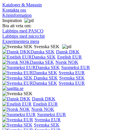
Kataloger & Magasin
Kontakta oss
Köpinformation
Inspiration
Bra att veta om:
Labbtips med PASCO
Labbtips med micro:bit
Experimentera mera
Svenska SEK
Dansk DKK
English EUR
Norsk NOK
Suomeksi EUR
Svenska EUR
Svenska SEK
Svenska EUR
Dansk DKK
English EUR
Norsk NOK
Suomeksi EUR
Svenska EUR
Svenska SEK