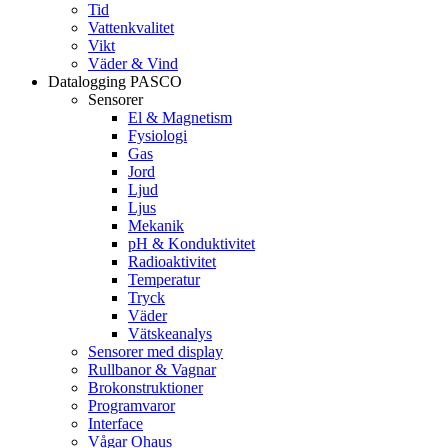
Tid
Vattenkvalitet
Vikt
Väder & Vind
Datalogging PASCO
Sensorer
El & Magnetism
Fysiologi
Gas
Jord
Ljud
Ljus
Mekanik
pH & Konduktivitet
Radioaktivitet
Temperatur
Tryck
Väder
Vätskeanalys
Sensorer med display
Rullbanor & Vagnar
Brokonstruktioner
Programvaror
Interface
Vågar Ohaus