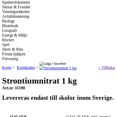
Spektrofotometri
Stenar & Fossiler
Varningsetiketter
Avfallshantering
Biologi
Bioteknik
Geografi
Energi & Miljö
Böcker
Spel
Skriv & Rita
Första hjälpen
Förvaring
Kemi
>
Kemikalier
>
« Tillbaka
Strontiumnitrat 1 kg
Art.nr 35198
Levereras endast till skolor inom Sverige.
1145 SEK
(1431.25 SEK inkl. moms)