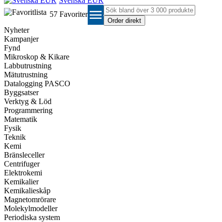
Svenska EUR
menu
57
Favoriter
Nyheter
Kampanjer
Fynd
Mikroskop & Kikare
Labbutrustning
Mätutrustning
Datalogging PASCO
Byggsatser
Verktyg & Löd
Programmering
Matematik
Fysik
Teknik
Kemi
Bränsleceller
Centrifuger
Elektrokemi
Kemikalier
Kemikalieskåp
Magnetomrörare
Molekylmodeller
Periodiska system