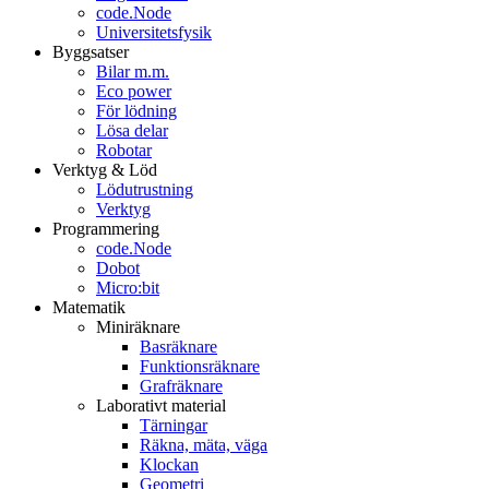
code.Node
Universitetsfysik
Byggsatser
Bilar m.m.
Eco power
För lödning
Lösa delar
Robotar
Verktyg & Löd
Lödutrustning
Verktyg
Programmering
code.Node
Dobot
Micro:bit
Matematik
Miniräknare
Basräknare
Funktionsräknare
Grafräknare
Laborativt material
Tärningar
Räkna, mäta, väga
Klockan
Geometri