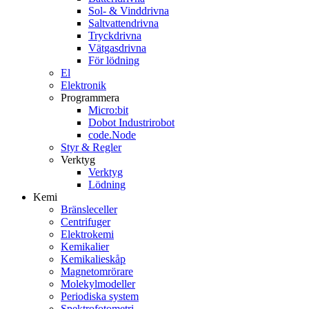
Sol- & Vinddrivna
Saltvattendrivna
Tryckdrivna
Vätgasdrivna
För lödning
El
Elektronik
Programmera
Micro:bit
Dobot Industrirobot
code.Node
Styr & Regler
Verktyg
Verktyg
Lödning
Kemi
Bränsleceller
Centrifuger
Elektrokemi
Kemikalier
Kemikalieskåp
Magnetomrörare
Molekylmodeller
Periodiska system
Spektrofotometri