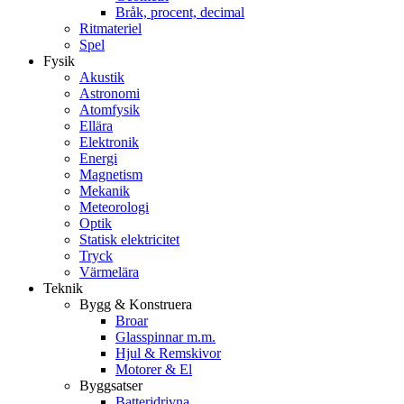
Bråk, procent, decimal
Ritmateriel
Spel
Fysik
Akustik
Astronomi
Atomfysik
Ellära
Elektronik
Energi
Magnetism
Mekanik
Meteorologi
Optik
Statisk elektricitet
Tryck
Värmelära
Teknik
Bygg & Konstruera
Broar
Glasspinnar m.m.
Hjul & Remskivor
Motorer & El
Byggsatser
Batteridrivna