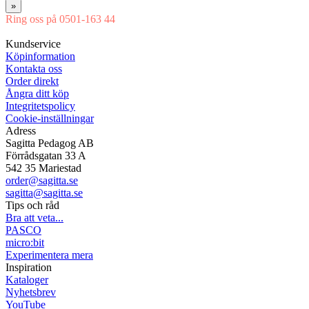
»
Ring oss på 0501-163 44
Mån-Tor 08:00-16:30 Fre 08:00-16:00
Kundservice
Köpinformation
Kontakta oss
Order direkt
Ångra ditt köp
Integritetspolicy
Cookie-inställningar
Adress
Sagitta Pedagog AB
Förrådsgatan 33 A
542 35 Mariestad
order@sagitta.se
sagitta@sagitta.se
Tips och råd
Bra att veta...
PASCO
micro:bit
Experimentera mera
Inspiration
Kataloger
Nyhetsbrev
YouTube