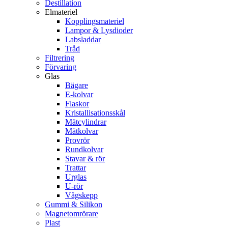
Destillation
Elmateriel
Kopplingsmateriel
Lampor & Lysdioder
Labsladdar
Tråd
Filtrering
Förvaring
Glas
Bägare
E-kolvar
Flaskor
Kristallisationsskål
Mätcylindrar
Mätkolvar
Provrör
Rundkolvar
Stavar & rör
Trattar
Urglas
U-rör
Vågskepp
Gummi & Silikon
Magnetomrörare
Plast