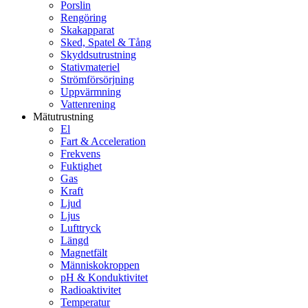
Porslin
Rengöring
Skakapparat
Sked, Spatel & Tång
Skyddsutrustning
Stativmateriel
Strömförsörjning
Uppvärmning
Vattenrening
Mätutrustning
El
Fart & Acceleration
Frekvens
Fuktighet
Gas
Kraft
Ljud
Ljus
Lufttryck
Längd
Magnetfält
Människokroppen
pH & Konduktivitet
Radioaktivitet
Temperatur