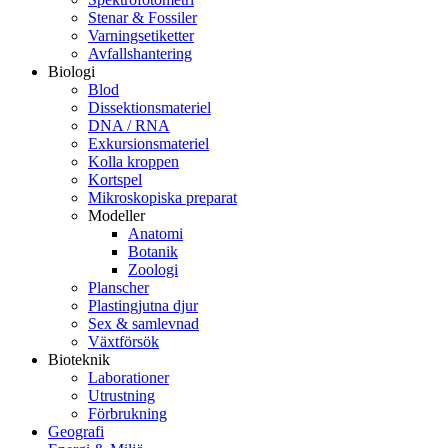
Stenar & Fossiler
Varningsetiketter
Avfallshantering
Biologi
Blod
Dissektionsmateriel
DNA / RNA
Exkursionsmateriel
Kolla kroppen
Kortspel
Mikroskopiska preparat
Modeller
Anatomi
Botanik
Zoologi
Planscher
Plastingjutna djur
Sex & samlevnad
Växtförsök
Bioteknik
Laborationer
Utrustning
Förbrukning
Geografi