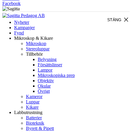
Facebook
close
STÄNG
Nyheter
Kampanjer
Fynd
Mikroskop & Kikare
Mikroskop
Stereoluppar
Tillbehör
Belysning
Försättslinser
Lampor
Mikroskopiska prep
Objektiv
Okular
Övrigt
Kameror
Luppar
Kikare
Labbutrustning
Batterier
Bioteknik
Byrett & Pipett