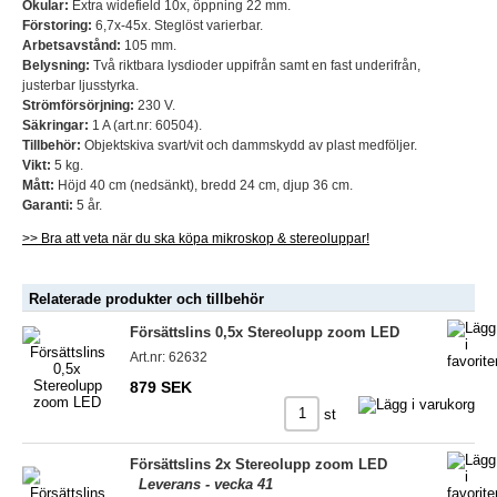
Okular:
Extra widefield 10x, öppning 22 mm.
Förstoring:
6,7x-45x. Steglöst varierbar.
Arbetsavstånd:
105 mm.
Belysning:
Två riktbara lysdioder uppifrån samt en fast underifrån,
justerbar ljusstyrka.
Strömförsörjning:
230 V.
Säkringar:
1 A (art.nr: 60504).
Tillbehör:
Objektskiva svart/vit och dammskydd av plast medföljer.
Vikt:
5 kg.
Mått:
Höjd 40 cm (nedsänkt), bredd 24 cm, djup 36 cm.
Garanti:
5 år.
>> Bra att veta när du ska köpa mikroskop & stereoluppar!
Relaterade produkter och tillbehör
Försättslins 0,5x Stereolupp zoom LED
Art.nr: 62632
879 SEK
st
Försättslins 2x Stereolupp zoom LED
Leverans - vecka 41