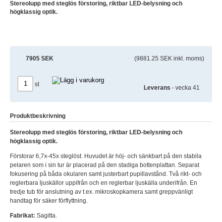
Stereolupp med steglös förstoring, riktbar LED-belysning och
högklassig optik.
7905 SEK
(9881.25 SEK inkl. moms)
st
Leverans
- vecka 41
Produktbeskrivning
Stereolupp med steglös förstoring, riktbar LED-belysning och
högklassig optik.
Förstorar 6,7x-45x steglöst. Huvudet är höj- och sänkbart på den stabila
pelaren som i sin tur är placerad på den stadiga bottenplattan. Separat
fokusering på båda okularen samt justerbart pupillavstånd. Två rikt- och
reglerbara ljuskällor uppifrån och en reglerbar ljuskälla underifrån. En
tredje tub för anslutning av t.ex. mikroskopkamera samt greppvänligt
handtag för säker förflyttning.
Fabrikat:
Sagitta.