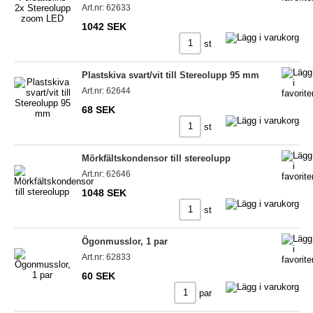
Art.nr: 62633
1042 SEK
st
Plastskiva svart/vit till Stereolupp 95 mm
Art.nr: 62644
68 SEK
st
Mörkfältskondensor till stereolupp
Art.nr: 62646
1048 SEK
st
Ögonmusslor, 1 par
Art.nr: 62833
60 SEK
par