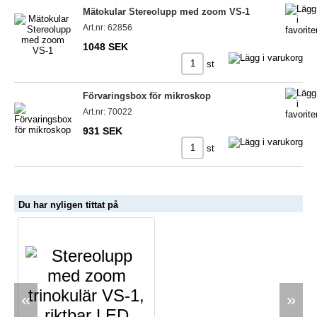
Mätokular Stereolupp med zoom VS-1
Art.nr: 62856
1048 SEK
st
Förvaringsbox för mikroskop
Art.nr: 70022
931 SEK
st
Du har nyligen tittat på
«
»