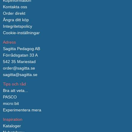
Köpinformation
Kontakta oss
Order direkt
Ångra ditt köp
Integritetspolicy
Cookie-inställningar
Adress
Sagitta Pedagog AB
Förrådsgatan 33 A
542 35 Mariestad
order@sagitta.se
sagitta@sagitta.se
Tips och råd
Bra att veta...
PASCO
micro:bit
Experimentera mera
Inspiration
Kataloger