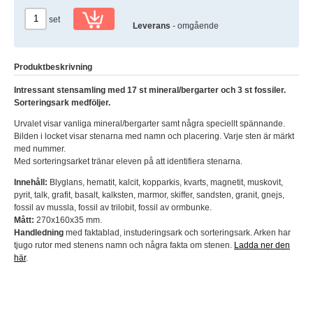
set
Leverans
- omgående
Produktbeskrivning
Intressant stensamling med 17 st mineral/bergarter och 3 st fossiler.
Sorteringsark medföljer.
Urvalet visar vanliga mineral/bergarter samt några speciellt spännande.
Bilden i locket visar stenarna med namn och placering. Varje sten är märkt
med nummer.
Med sorteringsarket tränar eleven på att identifiera stenarna.
Innehåll:
Blyglans, hematit, kalcit, kopparkis, kvarts, magnetit, muskovit,
pyrit, talk, grafit, basalt, kalksten, marmor, skiffer, sandsten, granit, gnejs,
fossil av mussla, fossil av trilobit, fossil av ormbunke.
Mått:
270x160x35 mm.
Handledning
med faktablad, instuderingsark och sorteringsark. Arken har
tjugo rutor med stenens namn och några fakta om stenen.
Ladda ner den
här
.