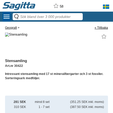
58
menu
Geografi
>
« Tillbaka
Stensamling
Art.nr 30422
Intressant stensamling med 17 st mineral/bergarter och 3 st fossiler.
Sorteringsark medföljer.
281 SEK
minst 8 set
(351.25 SEK inkl. moms)
310 SEK
1 - 7 set
(387.50 SEK inkl. moms)