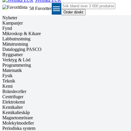
Svenska EUR
menu
58
Favoriter
Nyheter
Kampanjer
Fynd
Mikroskop & Kikare
Labbutrustning
Mätutrustning
Datalogging PASCO
Byggsatser
Verktyg & Löd
Programmering
Matematik
Fysik
Teknik
Kemi
Bränsleceller
Centrifuger
Elektrokemi
Kemikalier
Kemikalieskåp
Magnetomrörare
Molekylmodeller
Periodiska system