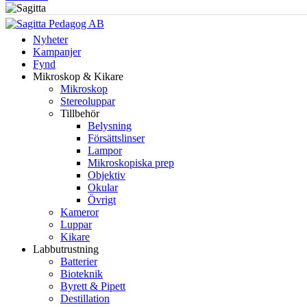
Nyheter
Kampanjer
Fynd
Mikroskop & Kikare
Mikroskop
Stereoluppar
Tillbehör
Belysning
Försättslinser
Lampor
Mikroskopiska prep
Objektiv
Okular
Övrigt
Kameror
Luppar
Kikare
Labbutrustning
Batterier
Bioteknik
Byrett & Pipett
Destillation