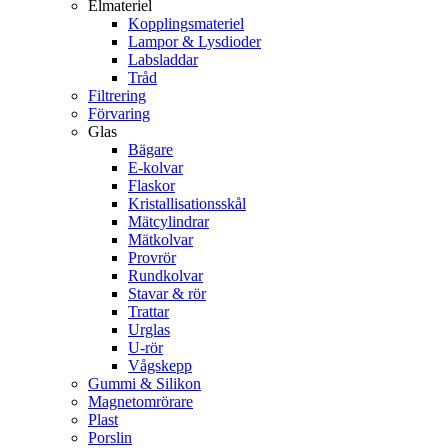
Elmateriel
Kopplingsmateriel
Lampor & Lysdioder
Labsladdar
Tråd
Filtrering
Förvaring
Glas
Bägare
E-kolvar
Flaskor
Kristallisationsskål
Mätcylindrar
Mätkolvar
Provrör
Rundkolvar
Stavar & rör
Trattar
Urglas
U-rör
Vågskepp
Gummi & Silikon
Magnetomrörare
Plast
Porslin