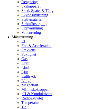
Rengöring
Skakapparat
Sked, Spatel & Tång
Skyddsutrustning
Stativmateriel
Strömförsörjning
Uppvärmning
Vattenrening
Mätutrustning
El
Fart & Acceleration
Frekvens
Fuktighet
Gas
Kraft
Ljud
Ljus
Lufttryck
Längd
Magnetfält
Människokroppen
pH & Konduktivitet
Radioaktivitet
Temperatur
Tid