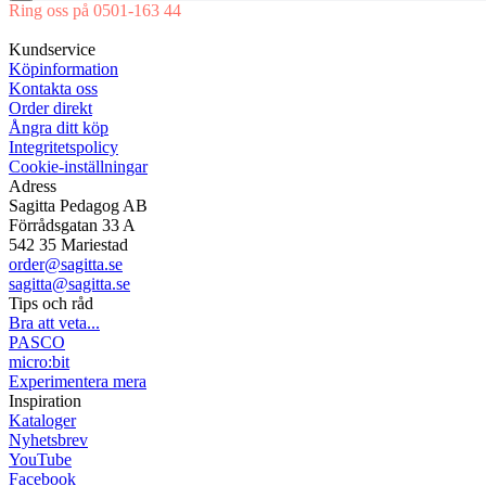
Ring oss på 0501-163 44
Mån-Tor 08:00-16:30 Fre 08:00-16:00
Kundservice
Köpinformation
Kontakta oss
Order direkt
Ångra ditt köp
Integritetspolicy
Cookie-inställningar
Adress
Sagitta Pedagog AB
Förrådsgatan 33 A
542 35 Mariestad
order@sagitta.se
sagitta@sagitta.se
Tips och råd
Bra att veta...
PASCO
micro:bit
Experimentera mera
Inspiration
Kataloger
Nyhetsbrev
YouTube
Facebook