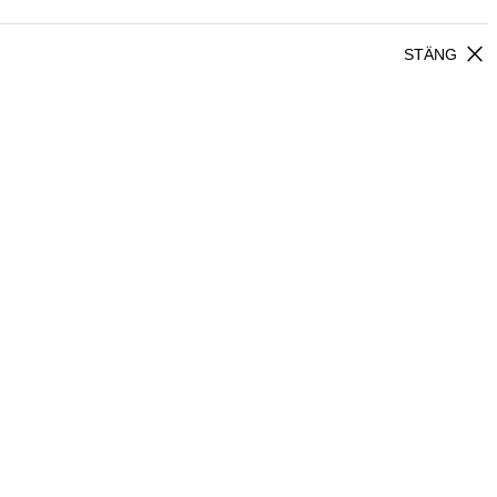
close
STÄNG