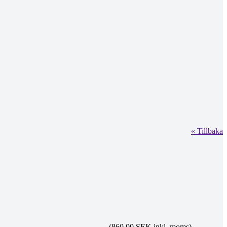
« Tillbaka
(860.00 SEK inkl. moms)