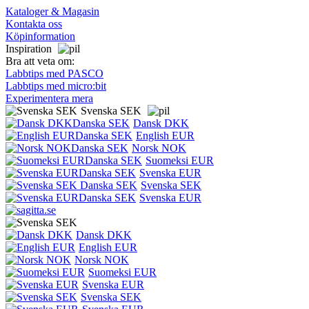
Kataloger & Magasin
Kontakta oss
Köpinformation
Inspiration
Bra att veta om:
Labbtips med PASCO
Labbtips med micro:bit
Experimentera mera
Svenska SEK
Dansk DKK
English EUR
Norsk NOK
Suomeksi EUR
Svenska EUR
Svenska SEK
Svenska EUR
Dansk DKK
English EUR
Norsk NOK
Suomeksi EUR
Svenska EUR
Svenska SEK