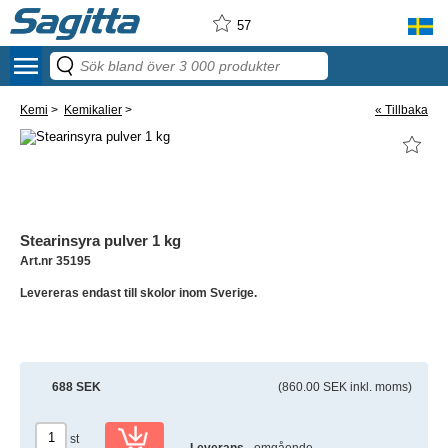
57
menu
Kemi
>
Kemikalier
>
« Tillbaka
Stearinsyra pulver 1 kg
Art.nr 35195
Levereras endast till skolor inom Sverige.
688 SEK
(860.00 SEK inkl. moms)
st
Leverans
- omgående