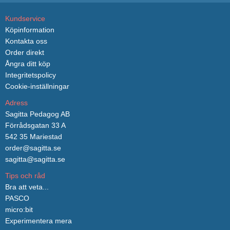
Kundservice
Köpinformation
Kontakta oss
Order direkt
Ångra ditt köp
Integritetspolicy
Cookie-inställningar
Adress
Sagitta Pedagog AB
Förrådsgatan 33 A
542 35 Mariestad
order@sagitta.se
sagitta@sagitta.se
Tips och råd
Bra att veta...
PASCO
micro:bit
Experimentera mera