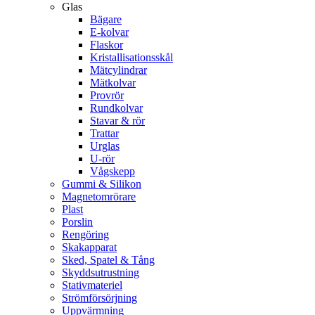
Glas
Bägare
E-kolvar
Flaskor
Kristallisationsskål
Mätcylindrar
Mätkolvar
Provrör
Rundkolvar
Stavar & rör
Trattar
Urglas
U-rör
Vågskepp
Gummi & Silikon
Magnetomrörare
Plast
Porslin
Rengöring
Skakapparat
Sked, Spatel & Tång
Skyddsutrustning
Stativmateriel
Strömförsörjning
Uppvärmning