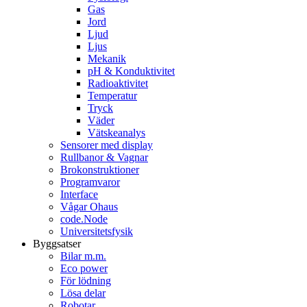
Gas
Jord
Ljud
Ljus
Mekanik
pH & Konduktivitet
Radioaktivitet
Temperatur
Tryck
Väder
Vätskeanalys
Sensorer med display
Rullbanor & Vagnar
Brokonstruktioner
Programvaror
Interface
Vågar Ohaus
code.Node
Universitetsfysik
Byggsatser
Bilar m.m.
Eco power
För lödning
Lösa delar
Robotar