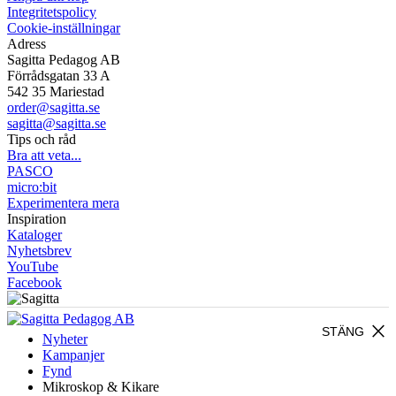
Integritetspolicy
Cookie-inställningar
Adress
Sagitta Pedagog AB
Förrådsgatan 33 A
542 35 Mariestad
order@sagitta.se
sagitta@sagitta.se
Tips och råd
Bra att veta...
PASCO
micro:bit
Experimentera mera
Inspiration
Kataloger
Nyhetsbrev
YouTube
Facebook
close
STÄNG
Nyheter
Kampanjer
Fynd
Mikroskop & Kikare