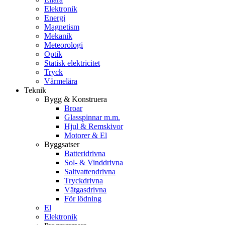
Elektronik
Energi
Magnetism
Mekanik
Meteorologi
Optik
Statisk elektricitet
Tryck
Värmelära
Teknik
Bygg & Konstruera
Broar
Glasspinnar m.m.
Hjul & Remskivor
Motorer & El
Byggsatser
Batteridrivna
Sol- & Vinddrivna
Saltvattendrivna
Tryckdrivna
Vätgasdrivna
För lödning
El
Elektronik