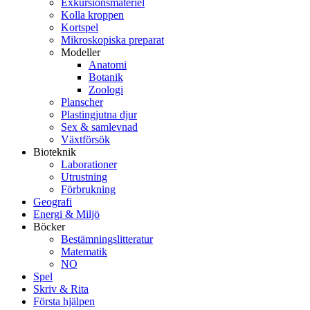
Exkursionsmateriel
Kolla kroppen
Kortspel
Mikroskopiska preparat
Modeller
Anatomi
Botanik
Zoologi
Planscher
Plastingjutna djur
Sex & samlevnad
Växtförsök
Bioteknik
Laborationer
Utrustning
Förbrukning
Geografi
Energi & Miljö
Böcker
Bestämningslitteratur
Matematik
NO
Spel
Skriv & Rita
Första hjälpen