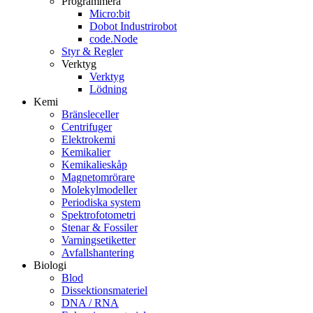
Programmera
Micro:bit
Dobot Industrirobot
code.Node
Styr & Regler
Verktyg
Verktyg
Lödning
Kemi
Bränsleceller
Centrifuger
Elektrokemi
Kemikalier
Kemikalieskåp
Magnetomrörare
Molekylmodeller
Periodiska system
Spektrofotometri
Stenar & Fossiler
Varningsetiketter
Avfallshantering
Biologi
Blod
Dissektionsmateriel
DNA / RNA