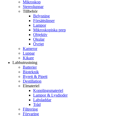
Mikroskop
Stereoluppar
Tillbehör
Belysning
Försättslinser
Lampor
Mikroskopiska prep
Objektiv
Okular
Övrigt
Kameror
Luppar
Kikare
Labbutrustning
Batterier
Bioteknik
Byrett & Pipett
Destillation
Elmateriel
Kopplingsmateriel
Lampor & Lysdioder
Labsladdar
Tråd
Filtrering
Förvaring