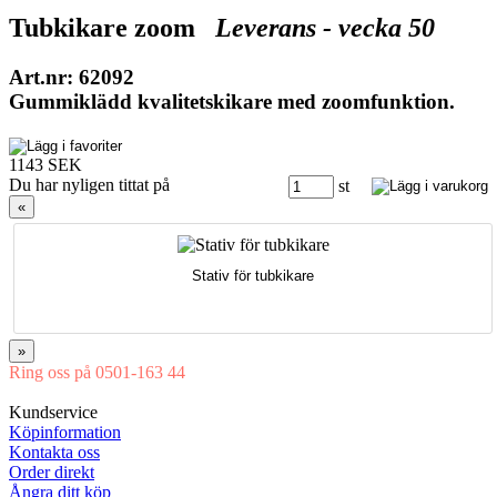
Tubkikare zoom
Leverans - vecka 50
Art.nr: 62092
Gummiklädd kvalitetskikare med zoomfunktion.
1143 SEK
Du har nyligen tittat på
st
«
Stativ för tubkikare
»
Ring oss på 0501-163 44
Mån-Tor 08:00-16:30 Fre 08:00-16:00
Kundservice
Köpinformation
Kontakta oss
Order direkt
Ångra ditt köp