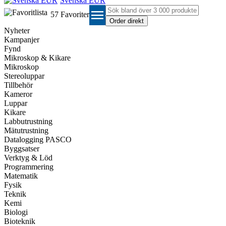
Svenska EUR
menu
57
Favoriter
Nyheter
Kampanjer
Fynd
Mikroskop & Kikare
Mikroskop
Stereoluppar
Tillbehör
Kameror
Luppar
Kikare
Labbutrustning
Mätutrustning
Datalogging PASCO
Byggsatser
Verktyg & Löd
Programmering
Matematik
Fysik
Teknik
Kemi
Biologi
Bioteknik