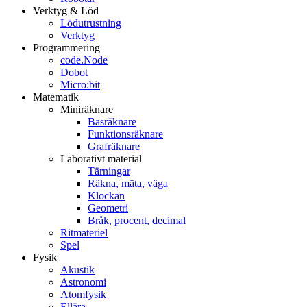
Verktyg & Löd
Lödutrustning
Verktyg
Programmering
code.Node
Dobot
Micro:bit
Matematik
Miniräknare
Basräknare
Funktionsräknare
Grafräknare
Laborativt material
Tärningar
Räkna, mäta, väga
Klockan
Geometri
Bråk, procent, decimal
Ritmateriel
Spel
Fysik
Akustik
Astronomi
Atomfysik
Ellära