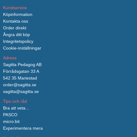
Kundservice
Köpinformation
Kontakta oss
Order direkt
Ångra ditt köp
Integritetspolicy
Cookie-inställningar
Adress
Sagitta Pedagog AB
Förrådsgatan 33 A
542 35 Mariestad
order@sagitta.se
sagitta@sagitta.se
Tips och råd
Bra att veta...
PASCO
micro:bit
Experimentera mera