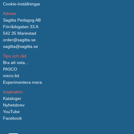
Cookie-inställningar
Adress
Sagitta Pedagog AB
Förrådsgatan 33 A
542 35 Mariestad
order@sagitta.se
sagitta@sagitta.se
Tips och råd
Bra att veta...
PASCO
micro:bit
Experimentera mera
Inspiration
Kataloger
Nyhetsbrev
YouTube
Facebook