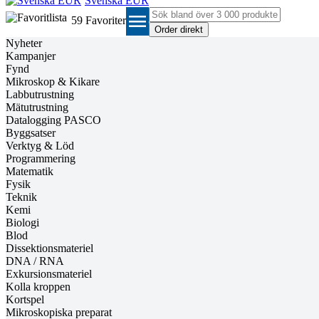
Svenska EUR
menu
59
Favoriter
Nyheter
Kampanjer
Fynd
Mikroskop & Kikare
Labbutrustning
Mätutrustning
Datalogging PASCO
Byggsatser
Verktyg & Löd
Programmering
Matematik
Fysik
Teknik
Kemi
Biologi
Blod
Dissektionsmateriel
DNA / RNA
Exkursionsmateriel
Kolla kroppen
Kortspel
Mikroskopiska preparat