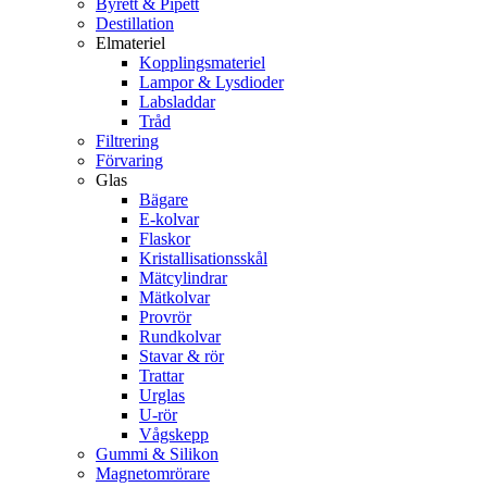
Byrett & Pipett
Destillation
Elmateriel
Kopplingsmateriel
Lampor & Lysdioder
Labsladdar
Tråd
Filtrering
Förvaring
Glas
Bägare
E-kolvar
Flaskor
Kristallisationsskål
Mätcylindrar
Mätkolvar
Provrör
Rundkolvar
Stavar & rör
Trattar
Urglas
U-rör
Vågskepp
Gummi & Silikon
Magnetomrörare