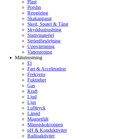
Plast
Porslin
Rengöring
Skakapparat
Sked, Spatel & Tång
Skyddsutrustning
Stativmateriel
Strömförsörjning
Uppvärmning
Vattenrening
Mätutrustning
El
Fart & Acceleration
Frekvens
Fuktighet
Gas
Kraft
Ljud
Ljus
Lufttryck
Längd
Magnetfält
Människokroppen
pH & Konduktivitet
Radioaktivitet