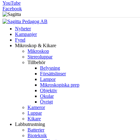
YouTube
Facebook
Nyheter
Kampanjer
Fynd
Mikroskop & Kikare
Mikroskop
Stereoluppar
Tillbehör
Belysning
Försättslinser
Lampor
Mikroskopiska prep
Objektiv
Okular
Övrigt
Kameror
Luppar
Kikare
Labbutrustning
Batterier
Bioteknik