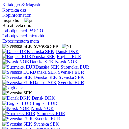
Kataloger & Magasin
Kontakta oss
Köpinformation
Inspiration
Bra att veta om:
Labbtips med PASCO
Labbtips med micro:bit
Experimentera mera
Svenska SEK
Dansk DKK
English EUR
Norsk NOK
Suomeksi EUR
Svenska EUR
Svenska SEK
Svenska EUR
Dansk DKK
English EUR
Norsk NOK
Suomeksi EUR
Svenska EUR
Svenska SEK