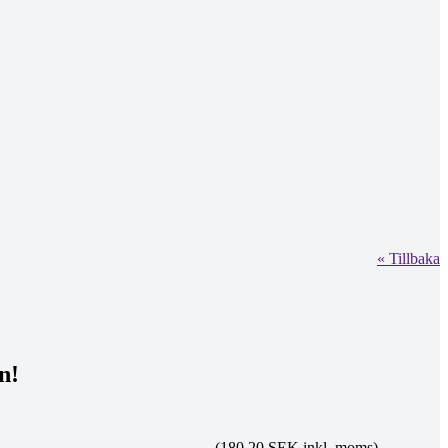
« Tillbaka
n!
(180.20 SEK inkl. moms)