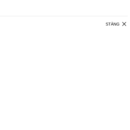
close
STÄNG