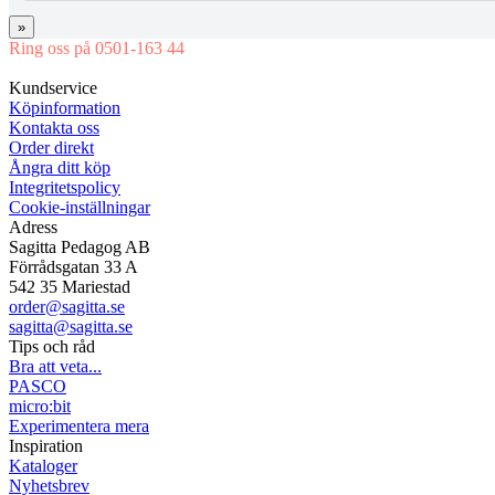
»
Ring oss på 0501-163 44
Mån-Tor 08:00-16:30 Fre 08:00-16:00
Kundservice
Köpinformation
Kontakta oss
Order direkt
Ångra ditt köp
Integritetspolicy
Cookie-inställningar
Adress
Sagitta Pedagog AB
Förrådsgatan 33 A
542 35 Mariestad
order@sagitta.se
sagitta@sagitta.se
Tips och råd
Bra att veta...
PASCO
micro:bit
Experimentera mera
Inspiration
Kataloger
Nyhetsbrev