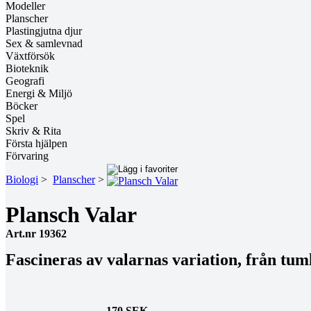
Modeller
Planscher
Plastingjutna djur
Sex & samlevnad
Växtförsök
Bioteknik
Geografi
Energi & Miljö
Böcker
Spel
Skriv & Rita
Första hjälpen
Förvaring
Biologi
>
Planscher
>
Plansch Valar
Art.nr 19362
Fascineras av valarnas variation, från tuml
170 SEK