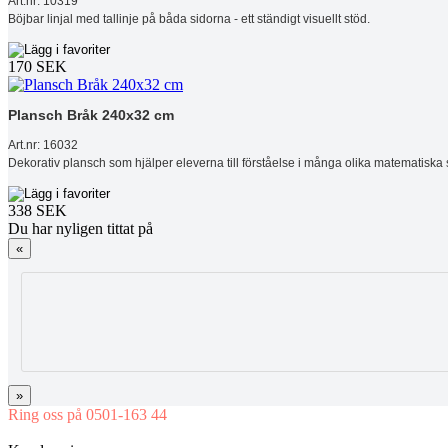
Art.nr: 10319
Böjbar linjal med tallinje på båda sidorna - ett ständigt visuellt stöd.
170 SEK
Plansch Bråk 240x32 cm
Art.nr: 16032
Dekorativ plansch som hjälper eleverna till förståelse i många olika matematiska s
338 SEK
Du har nyligen tittat på
«
»
Ring oss på 0501-163 44
Mån-Tor 08:00-16:30 Fre 08:00-16:00