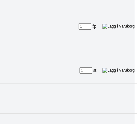
fp
st