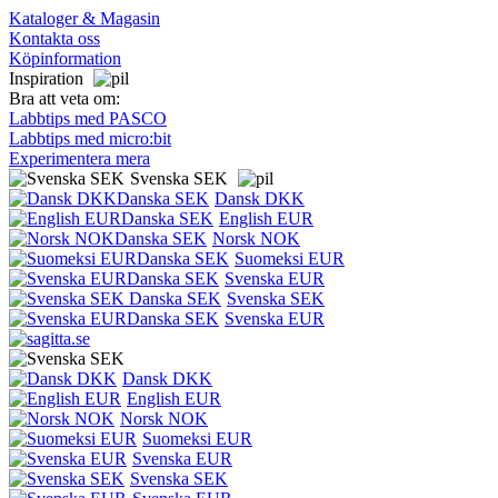
Kataloger & Magasin
Kontakta oss
Köpinformation
Inspiration
Bra att veta om:
Labbtips med PASCO
Labbtips med micro:bit
Experimentera mera
Svenska SEK
Dansk DKK
English EUR
Norsk NOK
Suomeksi EUR
Svenska EUR
Svenska SEK
Svenska EUR
Dansk DKK
English EUR
Norsk NOK
Suomeksi EUR
Svenska EUR
Svenska SEK