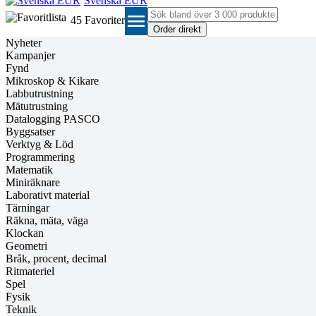
Svenska EUR
menu
45
Favoriter
Nyheter
Kampanjer
Fynd
Mikroskop & Kikare
Labbutrustning
Mätutrustning
Datalogging PASCO
Byggsatser
Verktyg & Löd
Programmering
Matematik
Miniräknare
Laborativt material
Tärningar
Räkna, mäta, väga
Klockan
Geometri
Bråk, procent, decimal
Ritmateriel
Spel
Fysik
Teknik