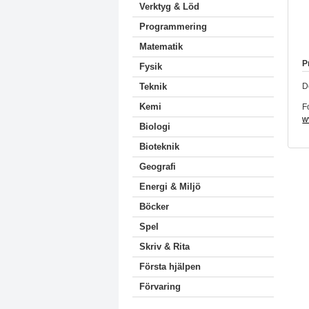
Verktyg & Löd
Programmering
Matematik
P
Fysik
D
Teknik
Kemi
F
w
Biologi
Bioteknik
Geografi
Energi & Miljö
Böcker
Spel
Skriv & Rita
Första hjälpen
Förvaring