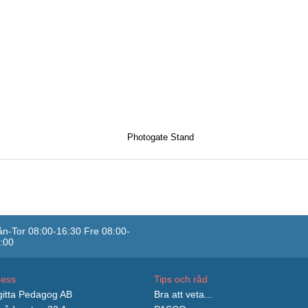
Photogate Stand
n-Tor 08:00-16:30 Fre 08:00-
:00
ress
Tips och råd
itta Pedagog AB
Bra att veta...