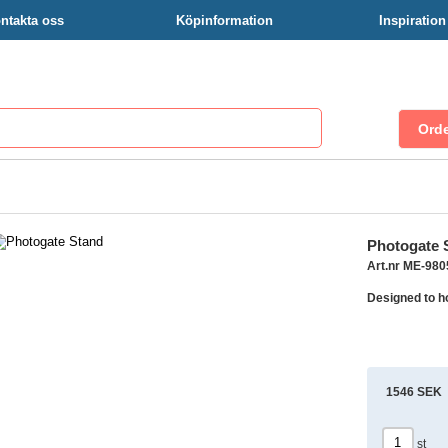
ntakta oss
Köpinformation
Inspiratio
Photogate 
Art.nr ME-980
Designed to h
1546 SEK
st