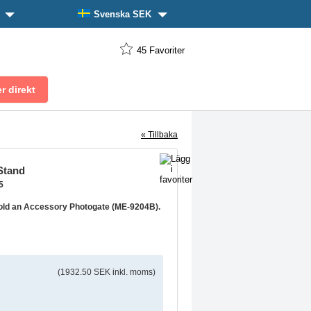
n
Svenska SEK
45
Favoriter
« Tillbaka
Stand
5
old an Accessory Photogate (ME-9204B).
(1932.50 SEK inkl. moms)