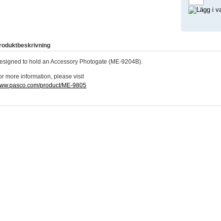
roduktbeskrivning
esigned to hold an Accessory Photogate (ME-9204B).
or more information, please visit
ww.pasco.com/product/ME-9805