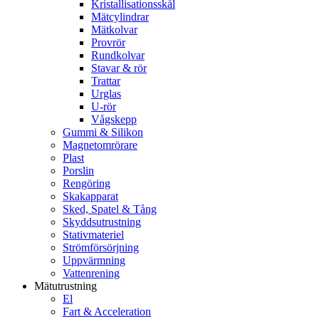
Kristallisationsskål
Mätcylindrar
Mätkolvar
Provrör
Rundkolvar
Stavar & rör
Trattar
Urglas
U-rör
Vågskepp
Gummi & Silikon
Magnetomrörare
Plast
Porslin
Rengöring
Skakapparat
Sked, Spatel & Tång
Skyddsutrustning
Stativmateriel
Strömförsörjning
Uppvärmning
Vattenrening
Mätutrustning
El
Fart & Acceleration