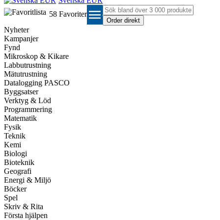
Svenska EUR
menu
58
Favoriter
Nyheter
Kampanjer
Fynd
Mikroskop & Kikare
Labbutrustning
Mätutrustning
Datalogging PASCO
Byggsatser
Verktyg & Löd
Programmering
Matematik
Fysik
Teknik
Kemi
Biologi
Bioteknik
Geografi
Energi & Miljö
Böcker
Spel
Skriv & Rita
Första hjälpen