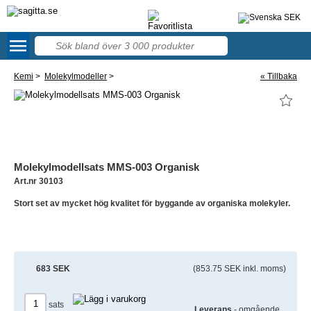
menu
63
Kemi
>
Molekylmodeller
>
« Tillbaka
Molekylmodellsats MMS-003 Organisk
Art.nr 30103
Stort set av mycket hög kvalitet för byggande av organiska molekyler.
683 SEK
(853.75 SEK inkl. moms)
sats
Leverans
- omgående