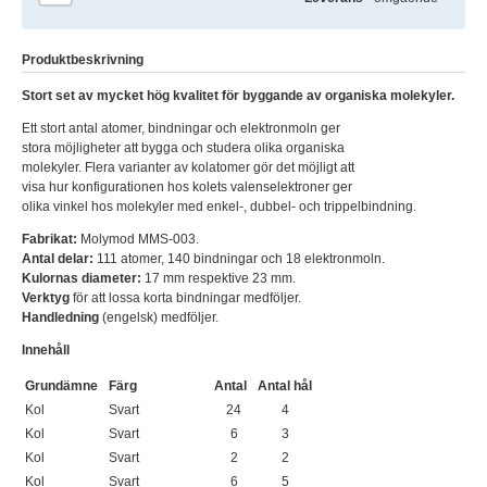
Produktbeskrivning
Stort set av mycket hög kvalitet för byggande av organiska molekyler.
Ett stort antal atomer, bindningar och elektronmoln ger
stora möjligheter att bygga och studera olika organiska
molekyler. Flera varianter av kolatomer gör det möjligt att
visa hur konfigurationen hos kolets valenselektroner ger
olika vinkel hos molekyler med enkel-, dubbel- och trippelbindning.
Fabrikat:
Molymod MMS-003.
Antal delar:
111 atomer, 140 bindningar och 18 elektronmoln.
Kulornas diameter:
17 mm respektive 23 mm.
Verktyg
för att lossa korta bindningar medföljer.
Handledning
(engelsk) medföljer.
Innehåll
Grundämne
Färg
Antal
Antal hål
Kol
Svart
24
4
Kol
Svart
6
3
Kol
Svart
2
2
Kol
Svart
6
5