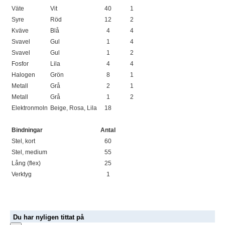
Väte
Vit
40
1
Syre
Röd
12
2
Kväve
Blå
4
4
Svavel
Gul
1
4
Svavel
Gul
1
2
Fosfor
Lila
4
4
Halogen
Grön
8
1
Metall
Grå
2
1
Metall
Grå
1
2
Elektronmoln
Beige, Rosa, Lila
18
Bindningar
Antal
Stel, kort
60
Stel, medium
55
Lång (flex)
25
Verktyg
1
Du har nyligen tittat på