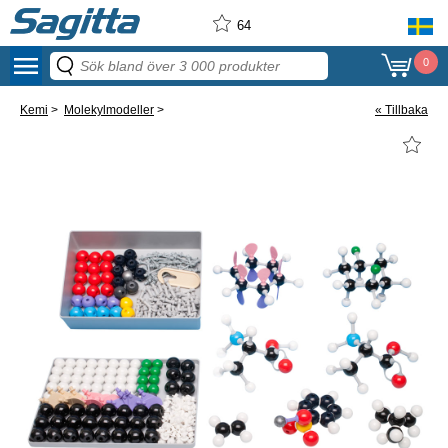
64
menu
0
Kemi
>
Molekylmodeller
>
« Tillbaka