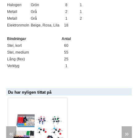
Halogen
Grön
8
1
Metall
Grå
2
1
Metall
Grå
1
2
Elektronmoln
Beige, Rosa, Lila
18
Bindningar
Antal
Stel, kort
60
Stel, medium
55
Lång (flex)
25
Verktyg
1
Du har nyligen tittat på
«
»