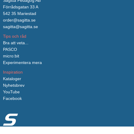
Sagitta Pedagog AB
Förrådsgatan 33 A
542 35 Mariestad
order@sagitta.se
sagitta@sagitta.se
Tips och råd
Bra att veta...
PASCO
micro:bit
Experimentera mera
Inspiration
Kataloger
Nyhetsbrev
YouTube
Facebook