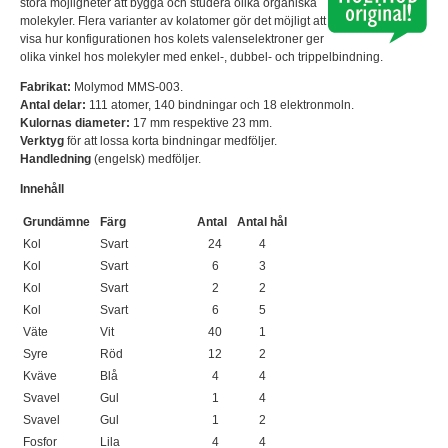
stora möjligheter att bygga och studera olika organiska
molekyler. Flera varianter av kolatomer gör det möjligt att
visa hur konfigurationen hos kolets valenselektroner ger
olika vinkel hos molekyler med enkel-, dubbel- och trippelbindning.
Fabrikat:
Molymod MMS-003.
Antal delar:
111 atomer, 140 bindningar och 18 elektronmoln.
Kulornas diameter:
17 mm respektive 23 mm.
Verktyg
för att lossa korta bindningar medföljer.
Handledning
(engelsk) medföljer.
Innehåll
Grundämne
Färg
Antal
Antal hål
Kol
Svart
24
4
Kol
Svart
6
3
Kol
Svart
2
2
Kol
Svart
6
5
Väte
Vit
40
1
Syre
Röd
12
2
Kväve
Blå
4
4
Svavel
Gul
1
4
Svavel
Gul
1
2
Fosfor
Lila
4
4