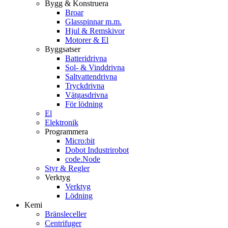
Bygg & Konstruera
Broar
Glasspinnar m.m.
Hjul & Remskivor
Motorer & El
Byggsatser
Batteridrivna
Sol- & Vinddrivna
Saltvattendrivna
Tryckdrivna
Vätgasdrivna
För lödning
El
Elektronik
Programmera
Micro:bit
Dobot Industrirobot
code.Node
Styr & Regler
Verktyg
Verktyg
Lödning
Kemi
Bränsleceller
Centrifuger