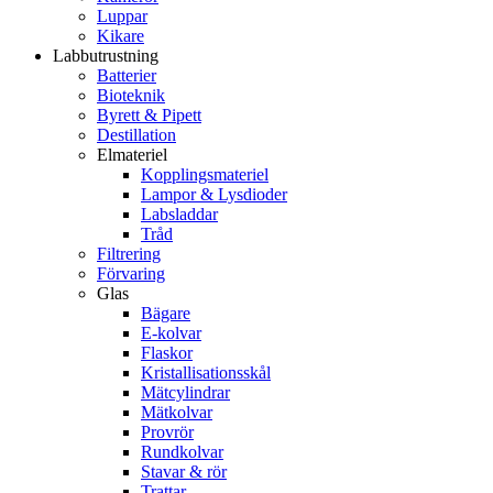
Luppar
Kikare
Labbutrustning
Batterier
Bioteknik
Byrett & Pipett
Destillation
Elmateriel
Kopplingsmateriel
Lampor & Lysdioder
Labsladdar
Tråd
Filtrering
Förvaring
Glas
Bägare
E-kolvar
Flaskor
Kristallisationsskål
Mätcylindrar
Mätkolvar
Provrör
Rundkolvar
Stavar & rör
Trattar