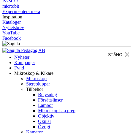
PASCO
micro:bit
Experimentera mera
Inspiration
Kataloger
Nyhetsbrev
YouTube
Facebook
close
STÄNG
Nyheter
Kampanjer
Fynd
Mikroskop & Kikare
Mikroskop
Stereoluppar
Tillbehör
Belysning
Försättslinser
Lampor
Mikroskopiska prep
Objektiv
Okular
Övrigt
Kameror