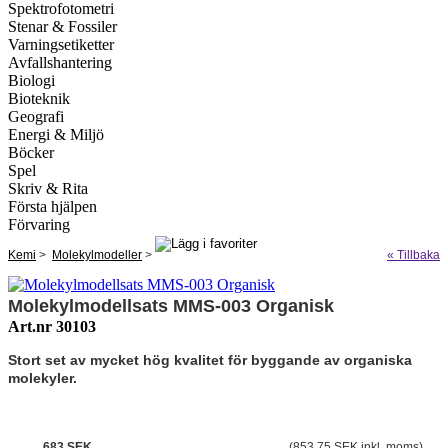
Spektrofotometri
Stenar & Fossiler
Varningsetiketter
Avfallshantering
Biologi
Bioteknik
Geografi
Energi & Miljö
Böcker
Spel
Skriv & Rita
Första hjälpen
Förvaring
Kemi
>
Molekylmodeller
>
« Tillbaka
Molekylmodellsats MMS-003 Organisk
Art.nr 30103
Stort set av mycket hög kvalitet för byggande av organiska
molekyler.
683 SEK
(853.75 SEK inkl. moms)