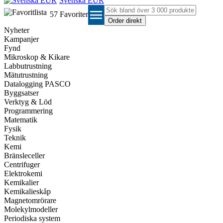
Svenska EUR
menu
57
Favoriter
Nyheter
Kampanjer
Fynd
Mikroskop & Kikare
Labbutrustning
Mätutrustning
Datalogging PASCO
Byggsatser
Verktyg & Löd
Programmering
Matematik
Fysik
Teknik
Kemi
Bränsleceller
Centrifuger
Elektrokemi
Kemikalier
Kemikalieskåp
Magnetomrörare
Molekylmodeller
Periodiska system