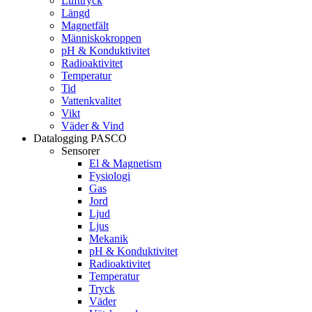
Lufttryck
Längd
Magnetfält
Människokroppen
pH & Konduktivitet
Radioaktivitet
Temperatur
Tid
Vattenkvalitet
Vikt
Väder & Vind
Datalogging PASCO
Sensorer
El & Magnetism
Fysiologi
Gas
Jord
Ljud
Ljus
Mekanik
pH & Konduktivitet
Radioaktivitet
Temperatur
Tryck
Väder