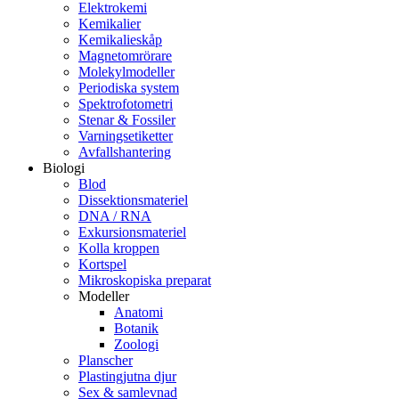
Elektrokemi
Kemikalier
Kemikalieskåp
Magnetomrörare
Molekylmodeller
Periodiska system
Spektrofotometri
Stenar & Fossiler
Varningsetiketter
Avfallshantering
Biologi
Blod
Dissektionsmateriel
DNA / RNA
Exkursionsmateriel
Kolla kroppen
Kortspel
Mikroskopiska preparat
Modeller
Anatomi
Botanik
Zoologi
Planscher
Plastingjutna djur
Sex & samlevnad