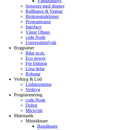
Vätskeanalys
Sensorer med display
Rullbanor & Vagnar
Brokonstruktioner
Programvaror
Interface
Vågar Ohaus
code.Node
Universitetsfysik
Byggsatser
Bilar m.m.
Eco power
För lödning
Lösa delar
Robotar
Verktyg & Löd
Lödutrustning
Verktyg
Programmering
code.Node
Dobot
Micro:bit
Matematik
Miniräknare
Basräknare