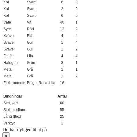
Kol
Svart
6
3
Kol
Svart
2
2
Kol
Svart
6
5
Väte
Vit
40
1
Syre
Röd
12
2
Kväve
Blå
4
4
Svavel
Gul
1
4
Svavel
Gul
1
2
Fosfor
Lila
4
4
Halogen
Grön
8
1
Metall
Grå
2
1
Metall
Grå
1
2
Elektronmoln
Beige, Rosa, Lila
18
Bindningar
Antal
Stel, kort
60
Stel, medium
55
Lång (flex)
25
Verktyg
1
Du har nyligen tittat på
«