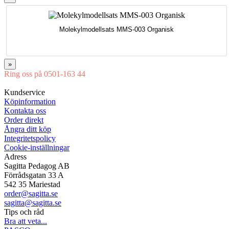
Molekylmodellsats MMS-003 Organisk
»
Ring oss på 0501-163 44
Mån-Tor 08:00-16:30 Fre 08:00-16:00
Kundservice
Köpinformation
Kontakta oss
Order direkt
Ångra ditt köp
Integritetspolicy
Cookie-inställningar
Adress
Sagitta Pedagog AB
Förrådsgatan 33 A
542 35 Mariestad
order@sagitta.se
sagitta@sagitta.se
Tips och råd
Bra att veta...