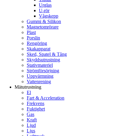
Urglas
U-rör
Vågskepp
Gummi & Silikon
Magnetomrörare
Plast
Porslin
Rengöring
Skakapparat
Sked, Spatel & Tång
Skyddsutrustning
Stativmateriel
Strömförsörjning
Uppvärmning
Vattenrening
Mätutrustning
El
Fart & Acceleration
Frekvens
Fuktighet
Gas
Kraft
Ljud
Ljus