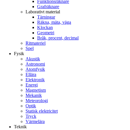
Funktionsräknare
Grafräknare
Laborativt material
Tärningar
Räkna, mäta, väga
Klockan
Geometri
Bråk, procent, decimal
Ritmateriel
Spel
Fysik
Akustik
Astronomi
Atomfysik
Ellära
Elektronik
Energi
Magnetism
Mekanik
Meteorologi
Optik
Statisk elektricitet
Tryck
Värmelära
Teknik