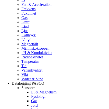
El
Fart & Acceleration
Frekvens
Fuktighet
Gas
Kraft
Ljud
Ljus
Lufttryck
Längd
Magnetfält
Människokroppen
pH & Konduktivitet
Radioaktivitet
Temperatur
Tid
Vattenkvalitet
Vikt
Väder & Vind
Datalogging PASCO
Sensorer
El & Magnetism
Fysiologi
Gas
Jord