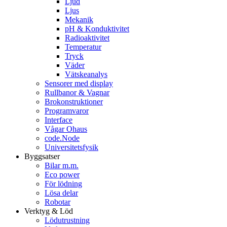
Ljud
Ljus
Mekanik
pH & Konduktivitet
Radioaktivitet
Temperatur
Tryck
Väder
Vätskeanalys
Sensorer med display
Rullbanor & Vagnar
Brokonstruktioner
Programvaror
Interface
Vågar Ohaus
code.Node
Universitetsfysik
Byggsatser
Bilar m.m.
Eco power
För lödning
Lösa delar
Robotar
Verktyg & Löd
Lödutrustning