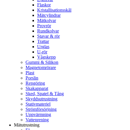
Flaskor
Kristallisationsskål
Mätcylindrar
Mätkolvar
Provrör
Rundkolvar
Stavar & rör
Trattar
Urglas
U-rör
Vågskepp
Gummi & Silikon
Magnetomrörare
Plast
Porslin
Rengöring
Skakapparat
Sked, Spatel & Tång
Skyddsutrustning
Stativmateriel
Strömförsörjning
Uppvärmning
Vattenrening
Mätutrustning