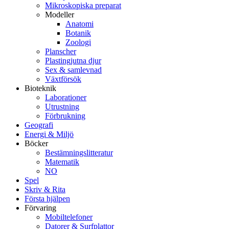
Mikroskopiska preparat
Modeller
Anatomi
Botanik
Zoologi
Planscher
Plastingjutna djur
Sex & samlevnad
Växtförsök
Bioteknik
Laborationer
Utrustning
Förbrukning
Geografi
Energi & Miljö
Böcker
Bestämningslitteratur
Matematik
NO
Spel
Skriv & Rita
Första hjälpen
Förvaring
Mobiltelefoner
Datorer & Surfplattor