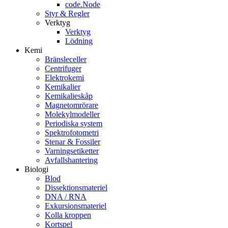
code.Node
Styr & Regler
Verktyg
Verktyg
Lödning
Kemi
Bränsleceller
Centrifuger
Elektrokemi
Kemikalier
Kemikalieskåp
Magnetomrörare
Molekylmodeller
Periodiska system
Spektrofotometri
Stenar & Fossiler
Varningsetiketter
Avfallshantering
Biologi
Blod
Dissektionsmateriel
DNA / RNA
Exkursionsmateriel
Kolla kroppen
Kortspel