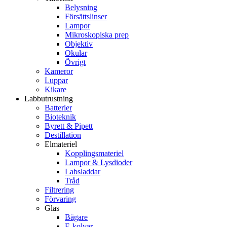
Belysning
Försättslinser
Lampor
Mikroskopiska prep
Objektiv
Okular
Övrigt
Kameror
Luppar
Kikare
Labbutrustning
Batterier
Bioteknik
Byrett & Pipett
Destillation
Elmateriel
Kopplingsmateriel
Lampor & Lysdioder
Labsladdar
Tråd
Filtrering
Förvaring
Glas
Bägare
E-kolvar