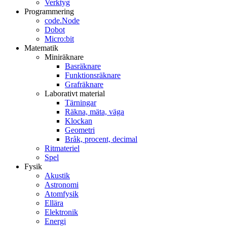
Verktyg
Programmering
code.Node
Dobot
Micro:bit
Matematik
Miniräknare
Basräknare
Funktionsräknare
Grafräknare
Laborativt material
Tärningar
Räkna, mäta, väga
Klockan
Geometri
Bråk, procent, decimal
Ritmateriel
Spel
Fysik
Akustik
Astronomi
Atomfysik
Ellära
Elektronik
Energi