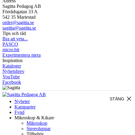
Adress
Sagitta Pedagog AB
Förrådsgatan 33 A
542 35 Mariestad
order@sagitta.se
sagitta@sagitta.se
Tips och råd
Bra att veta...
PASCO
micro:bit
Experimentera mera
Inspiration
Kataloger
Nyhetsbrev
YouTube
Facebook
close
STÄNG
Nyheter
Kampanjer
Fynd
Mikroskop & Kikare
Mikroskop
Stereoluppar
Tillbehör