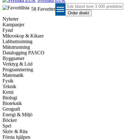
Svenska EUR
menu
58
Favoriter
Nyheter
Kampanjer
Fynd
Mikroskop & Kikare
Labbutrustning
Mätutrustning
Datalogging PASCO
Byggsatser
Verktyg & Löd
Programmering
Matematik
Fysik
Teknik
Kemi
Biologi
Bioteknik
Geografi
Energi & Miljö
Böcker
Spel
Skriv & Rita
Första hjälpen