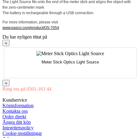
The Light Source fits onto the end of the meter stick and aligns the object with
the zero-centimeter mark.
The battery is rechargeable through a USB connection.
For more information, please visit
www.pasco.com/product/OS-7054
Du har nyligen tittat på
«
Meter Stick Optics Light Source
»
Ring oss på 0501-163 44
Mån-Tor 08:00-16:30 Fre 08:00-16:00
Kundservice
Köpinformation
Kontakta oss
Order direkt
Ångra ditt köp
Integritetspolicy
Cookie-inställningar