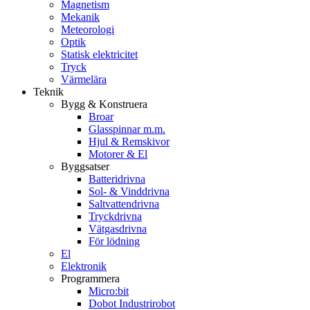
Magnetism
Mekanik
Meteorologi
Optik
Statisk elektricitet
Tryck
Värmelära
Teknik
Bygg & Konstruera
Broar
Glasspinnar m.m.
Hjul & Remskivor
Motorer & El
Byggsatser
Batteridrivna
Sol- & Vinddrivna
Saltvattendrivna
Tryckdrivna
Vätgasdrivna
För lödning
El
Elektronik
Programmera
Micro:bit
Dobot Industrirobot