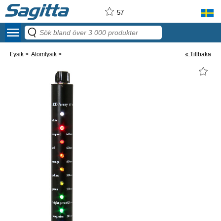
57
menu
Fysik
>
Atomfysik
>
« Tillbaka