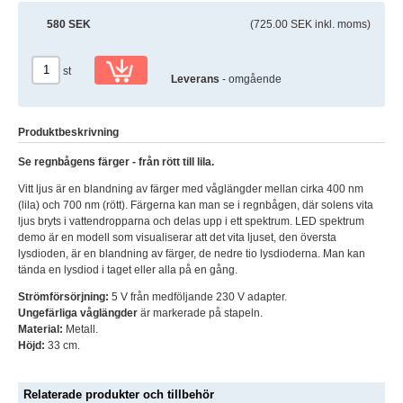
580 SEK
(725.00 SEK inkl. moms)
st
Leverans
- omgående
Produktbeskrivning
Se regnbågens färger - från rött till lila.
Vitt ljus är en blandning av färger med våglängder mellan cirka 400 nm
(lila) och 700 nm (rött). Färgerna kan man se i regnbågen, där solens vita
ljus bryts i vattendropparna och delas upp i ett spektrum. LED spektrum
demo är en modell som visualiserar att det vita ljuset, den översta
lysdioden, är en blandning av färger, de nedre tio lysdioderna. Man kan
tända en lysdiod i taget eller alla på en gång.
Strömförsörjning:
5 V från medföljande 230 V adapter.
Ungefärliga våglängder
är markerade på stapeln.
Material:
Metall.
Höjd:
33 cm.
Relaterade produkter och tillbehör