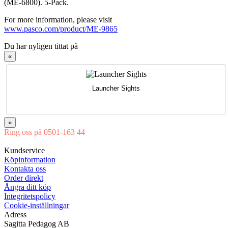
(ME-6800). 5-Pack.
For more information, please visit
www.pasco.com/product/ME-9865
Du har nyligen tittat på
«
Launcher Sights
»
Ring oss på 0501-163 44
Mån-Tor 08:00-16:30 Fre 08:00-16:00
Kundservice
Köpinformation
Kontakta oss
Order direkt
Ångra ditt köp
Integritetspolicy
Cookie-inställningar
Adress
Sagitta Pedagog AB