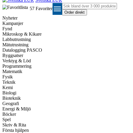
Svenska EUR
menu
57
Favoriter
Nyheter
Kampanjer
Fynd
Mikroskop & Kikare
Labbutrustning
Mätutrustning
Datalogging PASCO
Byggsatser
Verktyg & Löd
Programmering
Matematik
Fysik
Teknik
Kemi
Biologi
Bioteknik
Geografi
Energi & Miljö
Böcker
Spel
Skriv & Rita
Första hjälpen