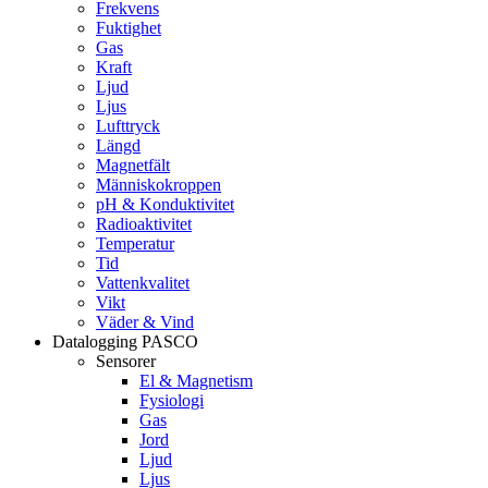
Frekvens
Fuktighet
Gas
Kraft
Ljud
Ljus
Lufttryck
Längd
Magnetfält
Människokroppen
pH & Konduktivitet
Radioaktivitet
Temperatur
Tid
Vattenkvalitet
Vikt
Väder & Vind
Datalogging PASCO
Sensorer
El & Magnetism
Fysiologi
Gas
Jord
Ljud
Ljus