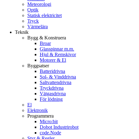
Meteorologi
Optik
Statisk elektricitet
Tryck
Värmelära
Teknik
Bygg & Konstruera
Broar
Glasspinnar m.m.
Hjul & Remskivor
Motorer & El
Byggsatser
Batteridrivna
Sol- & Vinddrivna
Saltvattendrivna
Tryckdrivna
Vätgasdrivna
För lödning
El
Elektronik
Programmera
Micro:bit
Dobot Industrirobot
code.Node
Styr & Regler