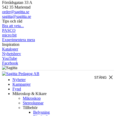
Förrådsgatan 33 A
542 35 Mariestad
order@sagitta.se
sagitta@sagitta.se
Tips och råd
Bra att veta...
PASCO
micro:bit
Experimentera mera
Inspiration
Kataloger
Nyhetsbrev
YouTube
Facebook
close
STÄNG
Nyheter
Kampanjer
Fynd
Mikroskop & Kikare
Mikroskop
Stereoluppar
Tillbehör
Belysning