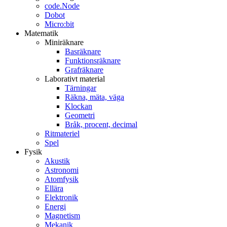
code.Node
Dobot
Micro:bit
Matematik
Miniräknare
Basräknare
Funktionsräknare
Grafräknare
Laborativt material
Tärningar
Räkna, mäta, väga
Klockan
Geometri
Bråk, procent, decimal
Ritmateriel
Spel
Fysik
Akustik
Astronomi
Atomfysik
Ellära
Elektronik
Energi
Magnetism
Mekanik