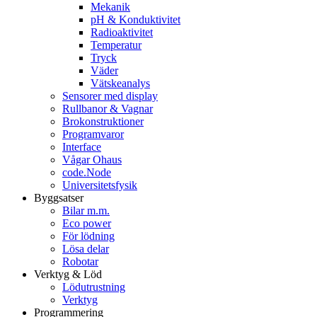
Mekanik
pH & Konduktivitet
Radioaktivitet
Temperatur
Tryck
Väder
Vätskeanalys
Sensorer med display
Rullbanor & Vagnar
Brokonstruktioner
Programvaror
Interface
Vågar Ohaus
code.Node
Universitetsfysik
Byggsatser
Bilar m.m.
Eco power
För lödning
Lösa delar
Robotar
Verktyg & Löd
Lödutrustning
Verktyg
Programmering