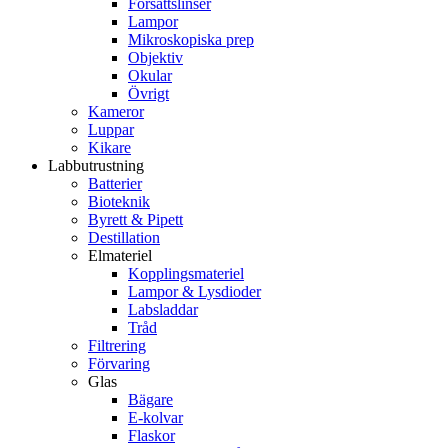
Försättslinser
Lampor
Mikroskopiska prep
Objektiv
Okular
Övrigt
Kameror
Luppar
Kikare
Labbutrustning
Batterier
Bioteknik
Byrett & Pipett
Destillation
Elmateriel
Kopplingsmateriel
Lampor & Lysdioder
Labsladdar
Tråd
Filtrering
Förvaring
Glas
Bägare
E-kolvar
Flaskor