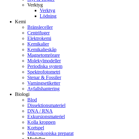
Verktyg
Verktyg
Lödning
Kemi
Bränsleceller
Centrifuger
Elektrokemi
Kemikalier
Kemikalieskåp
Magnetomrörare
Molekylmodeller
Periodiska system
Spektrofotometri
Stenar & Fossiler
Varningsetiketter
Avfallshantering
Biologi
Blod
Dissektionsmateriel
DNA / RNA
Exkursionsmateriel
Kolla kroppen
Kortspel
Mikroskopiska preparat
Modeller