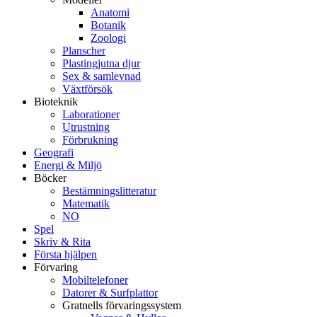
Anatomi
Botanik
Zoologi
Planscher
Plastingjutna djur
Sex & samlevnad
Växtförsök
Bioteknik
Laborationer
Utrustning
Förbrukning
Geografi
Energi & Miljö
Böcker
Bestämningslitteratur
Matematik
NO
Spel
Skriv & Rita
Första hjälpen
Förvaring
Mobiltelefoner
Datorer & Surfplattor
Gratnells förvaringssystem