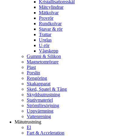
Kristallisationsskål
Mätcylindrar
Mätkolvar
Provrör
Rundkolvar
Stavar & rör
Trattar
Urglas
U-rör
Vågskepp
Gummi & Silikon
Magnetomrörare
Plast
Porslin
Rengöring
Skakapparat
Sked, Spatel & Tång
Skyddsutrustning
Stativmateriel
Strömförsörjning
Uppvärmning
Vattenrening
Mätutrustning
El
Fart & Acceleration