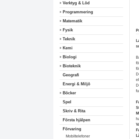
Verktyg & Löd
Programmering
Matematik
Fysik
P
Teknik
L
s
Kemi
Biologi
B
f
Bioteknik
f
D
Geografi
e
Energi & Miljö
D
f
Böcker
Spel
F
S
Skriv & Rita
M
h
Första hjälpen
V
Förvaring
F
L
Mobiltelefoner