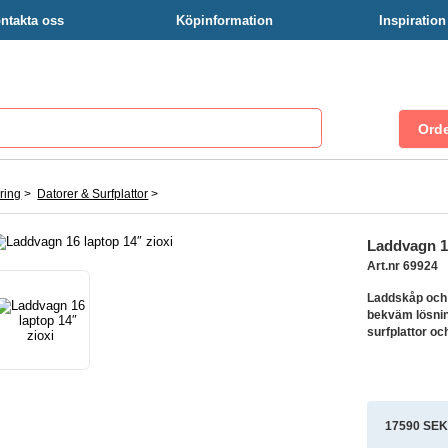
ntakta oss
Köpinformation
Inspiratio
ring
>
Datorer & Surfplattor
>
Laddvagn 16
Art.nr 69924
Laddskåp och 
bekväm lösnin
surfplattor oc
17590 SEK