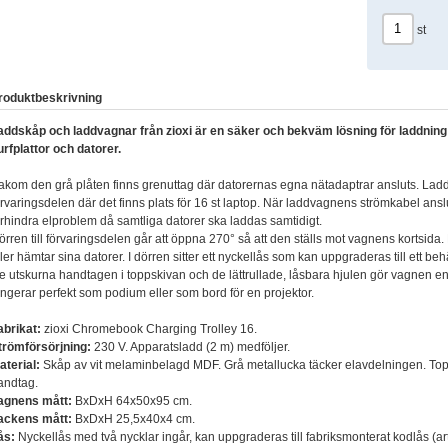
st
roduktbeskrivning
addskåp och laddvagnar från zioxi är en säker och bekväm lösning för laddning
urfplattor och datorer.
akom den grå plåten finns grenuttag där datorernas egna nätadaptrar ansluts. Ladd
örvaringsdelen där det finns plats för 16 st laptop. När laddvagnens strömkabel anslut
örhindra elproblem då samtliga datorer ska laddas samtidigt.
örren till förvaringsdelen går att öppna 270° så att den ställs mot vagnens kortsida
ller hämtar sina datorer. I dörren sitter ett nyckellås som kan uppgraderas till ett be
e utskurna handtagen i toppskivan och de lättrullade, låsbara hjulen gör vagnen enk
ungerar perfekt som podium eller som bord för en projektor.
abrikat:
zioxi Chromebook Charging Trolley 16.
trömförsörjning:
230 V. Apparatsladd (2 m) medföljer.
aterial:
Skåp av vit melaminbelagd MDF. Grå metallucka täcker elavdelningen. To
andtag.
agnens mått:
BxDxH 64x50x95 cm.
ackens mått:
BxDxH 25,5x40x4 cm.
ås:
Nyckellås med två nycklar ingår, kan uppgraderas till fabriksmonterat kodlås (art