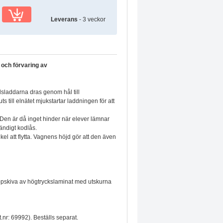
Leverans
- 3 veckor
 och förvaring av
sladdarna dras genom hål till
s till elnätet mjukstartar laddningen för att
. Den är då inget hinder när elever lämnar
händigt kodlås.
el att flytta. Vagnens höjd gör att den även
ppskiva av högtryckslaminat med utskurna
.nr: 69992). Beställs separat.