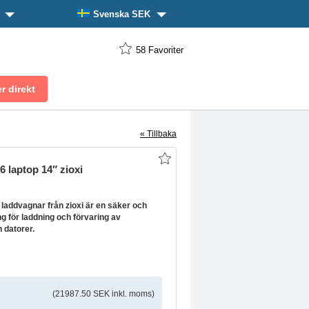
n
Svenska SEK
58
Favoriter
« Tillbaka
 laptop 14″ zioxi
laddvagnar från zioxi är en säker och
g för laddning och förvaring av
h datorer.
(21987.50 SEK inkl. moms)