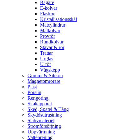
Bägare
E-kolvar
Flaskor
Kristallisationsskål
Mätcylindrar
Mätkolvar
Provrör
Rundkolvar
Stavar & rör
Trattar
Urglas
U-rör
Vågskepp
Gummi & Silikon
Magnetomrörare
Plast
Porslin
Rengöring
Skakapparat
Sked, Spatel & Tång
Skyddsutrustning
Stativmateriel
Strömförsörjning
Uppvärmning
Vattenrening