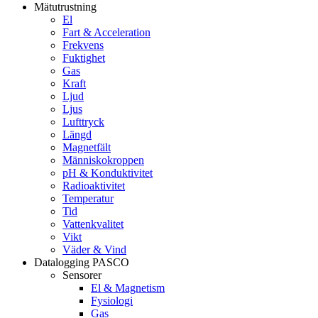
Mätutrustning
El
Fart & Acceleration
Frekvens
Fuktighet
Gas
Kraft
Ljud
Ljus
Lufttryck
Längd
Magnetfält
Människokroppen
pH & Konduktivitet
Radioaktivitet
Temperatur
Tid
Vattenkvalitet
Vikt
Väder & Vind
Datalogging PASCO
Sensorer
El & Magnetism
Fysiologi
Gas