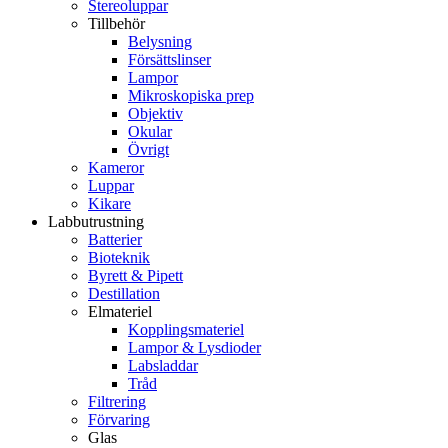
Stereoluppar
Tillbehör
Belysning
Försättslinser
Lampor
Mikroskopiska prep
Objektiv
Okular
Övrigt
Kameror
Luppar
Kikare
Labbutrustning
Batterier
Bioteknik
Byrett & Pipett
Destillation
Elmateriel
Kopplingsmateriel
Lampor & Lysdioder
Labsladdar
Tråd
Filtrering
Förvaring
Glas