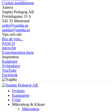
Cookie-inställningar
Adress
Sagitta Pedagog AB
Förrådsgatan 33 A
542 35 Mariestad
order@sagitta.se
sagitta@sagitta.se
Tips och råd
Bra att veta...
PASCO
micro:bit
Experimentera mera
Inspiration
Kataloger
Nyhetsbrev
YouTube
Facebook
Nyheter
Kampanjer
Fynd
Mikroskop & Kikare
Mikroskop