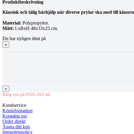
Produktbeskrivning
Klassisk och tålig bärhjälp när diverse prylar ska med till klass
Material:
Polypropylen.
Mått:
LxBxH 48x33x25 cm.
Du har nyligen tittat på
«
»
Ring oss på 0501-163 44
Mån-Tor 08:00-16:30 Fre 08:00-16:00
Kundservice
Köpinformation
Kontakta oss
Order direkt
Ångra ditt köp
Integritetspolicy