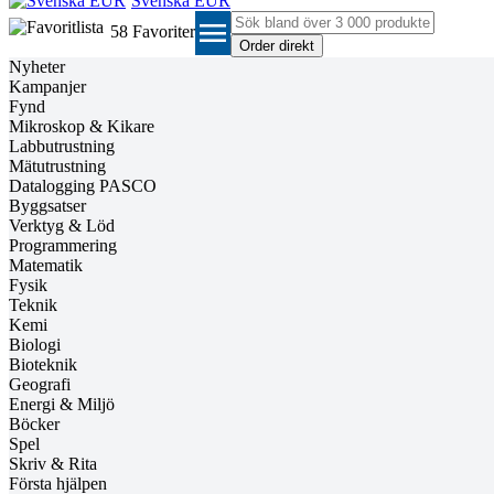
Svenska EUR
menu
58
Favoriter
Nyheter
Kampanjer
Fynd
Mikroskop & Kikare
Labbutrustning
Mätutrustning
Datalogging PASCO
Byggsatser
Verktyg & Löd
Programmering
Matematik
Fysik
Teknik
Kemi
Biologi
Bioteknik
Geografi
Energi & Miljö
Böcker
Spel
Skriv & Rita
Första hjälpen