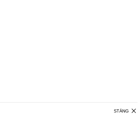
close
STÄNG