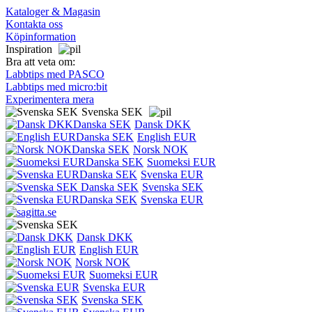
Kataloger & Magasin
Kontakta oss
Köpinformation
Inspiration
Bra att veta om:
Labbtips med PASCO
Labbtips med micro:bit
Experimentera mera
Svenska SEK
Dansk DKK
English EUR
Norsk NOK
Suomeksi EUR
Svenska EUR
Svenska SEK
Svenska EUR
Dansk DKK
English EUR
Norsk NOK
Suomeksi EUR
Svenska EUR
Svenska SEK