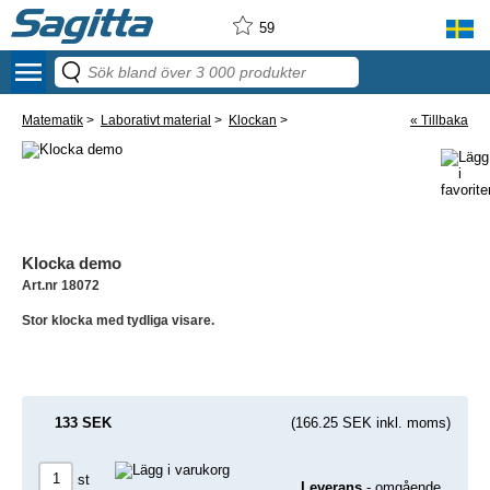
59
menu
Matematik
>
Laborativt material
>
Klockan
>
« Tillbaka
Klocka demo
Art.nr 18072
Stor klocka med tydliga visare.
133 SEK
(166.25 SEK inkl. moms)
st
Leverans
- omgående