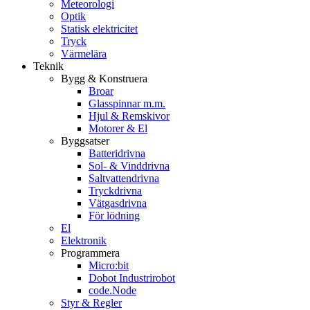
Meteorologi
Optik
Statisk elektricitet
Tryck
Värmelära
Teknik
Bygg & Konstruera
Broar
Glasspinnar m.m.
Hjul & Remskivor
Motorer & El
Byggsatser
Batteridrivna
Sol- & Vinddrivna
Saltvattendrivna
Tryckdrivna
Vätgasdrivna
För lödning
El
Elektronik
Programmera
Micro:bit
Dobot Industrirobot
code.Node
Styr & Regler