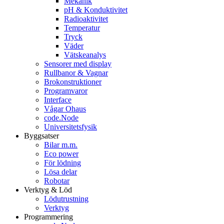
Mekanik
pH & Konduktivitet
Radioaktivitet
Temperatur
Tryck
Väder
Vätskeanalys
Sensorer med display
Rullbanor & Vagnar
Brokonstruktioner
Programvaror
Interface
Vågar Ohaus
code.Node
Universitetsfysik
Byggsatser
Bilar m.m.
Eco power
För lödning
Lösa delar
Robotar
Verktyg & Löd
Lödutrustning
Verktyg
Programmering