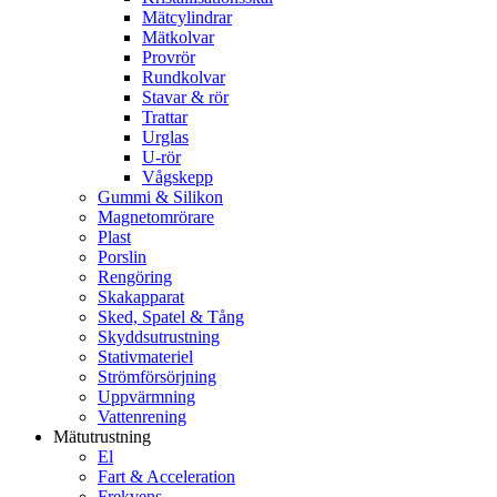
Mätcylindrar
Mätkolvar
Provrör
Rundkolvar
Stavar & rör
Trattar
Urglas
U-rör
Vågskepp
Gummi & Silikon
Magnetomrörare
Plast
Porslin
Rengöring
Skakapparat
Sked, Spatel & Tång
Skyddsutrustning
Stativmateriel
Strömförsörjning
Uppvärmning
Vattenrening
Mätutrustning
El
Fart & Acceleration
Frekvens