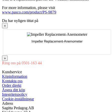
For more information, please visit
www.pasco.com/product/PS-9879
Du har nyligen tittat på
«
Impeller Replacement-Anemometer
»
Ring oss på 0501-163 44
Mån-Tor 08:00-16:30 Fre 08:00-16:00
Kundservice
Köpinformation
Kontakta oss
Order direkt
Ångra ditt köp
Integritetspolicy
Cookie-inställningar
Adress
Sagitta Pedagog AB