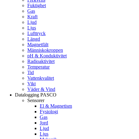
Fuktighet
Gas
Kraft
Ljud
Ljus
Lufttryck
Längd
Magnetfält
Människokroppen
pH & Konduktivitet
Radioaktivitet
Temperatur
Tid
Vattenkvalitet
Vikt
Väder & Vind
Datalogging PASCO
Sensorer
El & Magnetism
Fysiologi
Gas
Jord
Ljud
Ljus