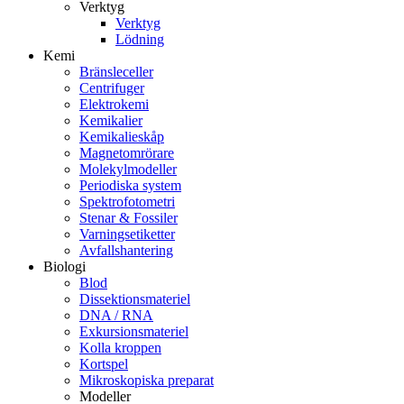
Verktyg
Verktyg
Lödning
Kemi
Bränsleceller
Centrifuger
Elektrokemi
Kemikalier
Kemikalieskåp
Magnetomrörare
Molekylmodeller
Periodiska system
Spektrofotometri
Stenar & Fossiler
Varningsetiketter
Avfallshantering
Biologi
Blod
Dissektionsmateriel
DNA / RNA
Exkursionsmateriel
Kolla kroppen
Kortspel
Mikroskopiska preparat
Modeller