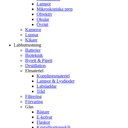
Lampor
Mikroskopiska prep
Objektiv
Okular
Övrigt
Kameror
Luppar
Kikare
Labbutrustning
Batterier
Bioteknik
Byrett & Pipett
Destillation
Elmateriel
Kopplingsmateriel
Lampor & Lysdioder
Labsladdar
Tråd
Filtrering
Förvaring
Glas
Bägare
E-kolvar
Flaskor
Kristallisationsskål