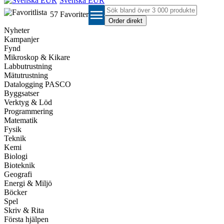
Svenska EUR
menu
57
Favoriter
Nyheter
Kampanjer
Fynd
Mikroskop & Kikare
Labbutrustning
Mätutrustning
Datalogging PASCO
Byggsatser
Verktyg & Löd
Programmering
Matematik
Fysik
Teknik
Kemi
Biologi
Bioteknik
Geografi
Energi & Miljö
Böcker
Spel
Skriv & Rita
Första hjälpen