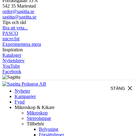
Förrådsgatan 33 A
542 35 Mariestad
order@sagitta.se
sagitta@sagitta.se
Tips och råd
Bra att veta...
PASCO
micro:bit
Experimentera mera
Inspiration
Kataloger
Nyhetsbrev
YouTube
Facebook
close
STÄNG
Nyheter
Kampanjer
Fynd
Mikroskop & Kikare
Mikroskop
Stereoluppar
Tillbehör
Belysning
Försättslinser