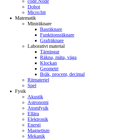
code.Node
Dobot
Micro:bit
Matematik
Miniräknare
Basräknare
Funktionsräknare
Grafräknare
Laborativt material
Tärningar
Räkna, mäta, väga
Klockan
Geometri
Bråk, procent, decimal
Ritmateriel
Spel
Fysik
Akustik
Astronomi
Atomfysik
Ellära
Elektronik
Energi
Magnetism
Mekanik