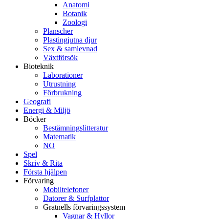
Anatomi
Botanik
Zoologi
Planscher
Plastingjutna djur
Sex & samlevnad
Växtförsök
Bioteknik
Laborationer
Utrustning
Förbrukning
Geografi
Energi & Miljö
Böcker
Bestämningslitteratur
Matematik
NO
Spel
Skriv & Rita
Första hjälpen
Förvaring
Mobiltelefoner
Datorer & Surfplattor
Gratnells förvaringssystem
Vagnar & Hyllor