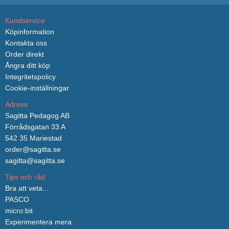
Kundservice
Köpinformation
Kontakta oss
Order direkt
Ångra ditt köp
Integritetspolicy
Cookie-inställningar
Adress
Sagitta Pedagog AB
Förrådsgatan 33 A
542 35 Mariestad
order@sagitta.se
sagitta@sagitta.se
Tips och råd
Bra att veta...
PASCO
micro:bit
Experimentera mera