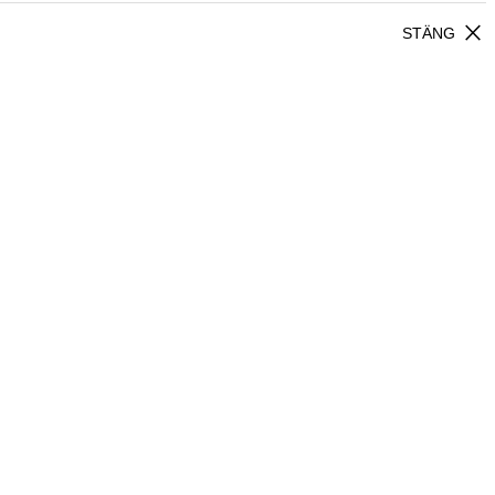
close
STÄNG