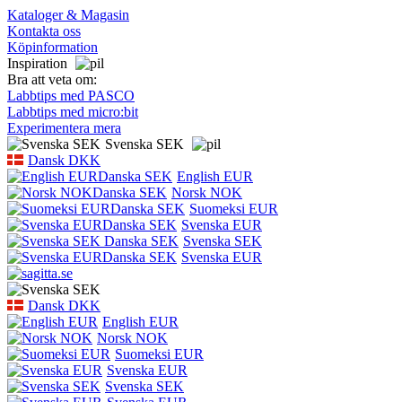
Kataloger & Magasin
Kontakta oss
Köpinformation
Inspiration
Bra att veta om:
Labbtips med PASCO
Labbtips med micro:bit
Experimentera mera
Svenska SEK
Dansk DKK
English EUR
Norsk NOK
Suomeksi EUR
Svenska EUR
Svenska SEK
Svenska EUR
Dansk DKK
English EUR
Norsk NOK
Suomeksi EUR
Svenska EUR
Svenska SEK