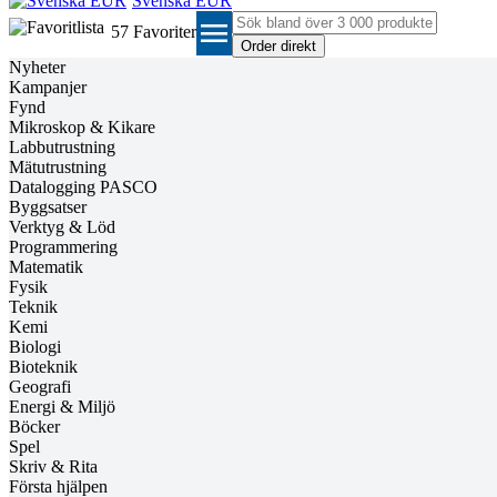
Svenska EUR
menu
57
Favoriter
Nyheter
Kampanjer
Fynd
Mikroskop & Kikare
Labbutrustning
Mätutrustning
Datalogging PASCO
Byggsatser
Verktyg & Löd
Programmering
Matematik
Fysik
Teknik
Kemi
Biologi
Bioteknik
Geografi
Energi & Miljö
Böcker
Spel
Skriv & Rita
Första hjälpen