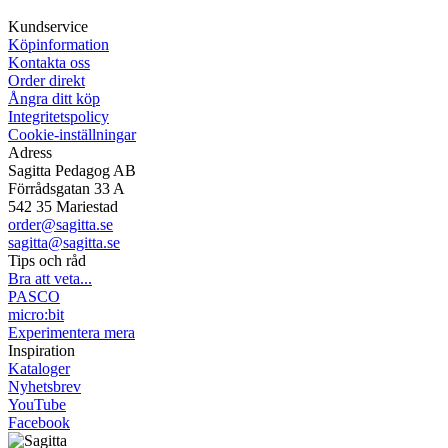
Mån-Tor 08:00-16:30 Fre 08:00-16:00
Kundservice
Köpinformation
Kontakta oss
Order direkt
Ångra ditt köp
Integritetspolicy
Cookie-inställningar
Adress
Sagitta Pedagog AB
Förrådsgatan 33 A
542 35 Mariestad
order@sagitta.se
sagitta@sagitta.se
Tips och råd
Bra att veta...
PASCO
micro:bit
Experimentera mera
Inspiration
Kataloger
Nyhetsbrev
YouTube
Facebook