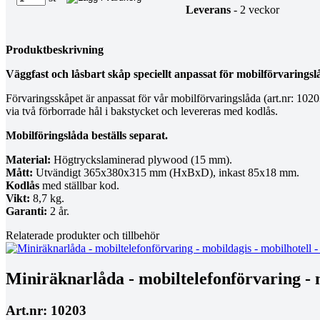
Leverans
- 2 veckor
Produktbeskrivning
Väggfast och låsbart skåp speciellt anpassat för mobilförvarings
Förvaringsskåpet är anpassat för vår mobilförvaringslåda (art.nr: 10203
via två förborrade hål i bakstycket och levereras med kodlås.
Mobilföringslåda beställs separat.
Material:
Högtryckslaminerad plywood (15 mm).
Mått:
Utvändigt 365x380x315 mm (HxBxD), inkast 85x18 mm.
Kodlås
med ställbar kod.
Vikt:
8,7 kg.
Garanti:
2 år.
Relaterade produkter och tillbehör
Miniräknarlåda - mobiltelefonförvaring - m
Art.nr: 10203