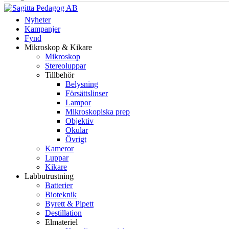
Nyheter
Kampanjer
Fynd
Mikroskop & Kikare
Mikroskop
Stereoluppar
Tillbehör
Belysning
Försättslinser
Lampor
Mikroskopiska prep
Objektiv
Okular
Övrigt
Kameror
Luppar
Kikare
Labbutrustning
Batterier
Bioteknik
Byrett & Pipett
Destillation
Elmateriel