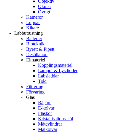
Objektiv
Okular
Övrigt
Kameror
Luppar
Kikare
Labbutrustning
Batterier
Bioteknik
Byrett & Pipett
Destillation
Elmateriel
Kopplingsmateriel
Lampor & Lysdioder
Labsladdar
Tråd
Filtrering
Förvaring
Glas
Bägare
E-kolvar
Flaskor
Kristallisationsskål
Mätcylindrar
Mätkolvar