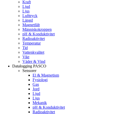
Kraft
Ljud
Ljus
Lufttryck
Längd
Magnetfält
Människokroppen
pH & Konduktivitet
Radioaktivitet
Temperatur
Tid
Vattenkvalitet
Vikt
Väder & Vind
Datalogging PASCO
Sensorer
El & Magnetism
Fysiologi
Gas
Jord
Ljud
Ljus
Mekanik
pH & Konduktivitet
Radioaktivitet