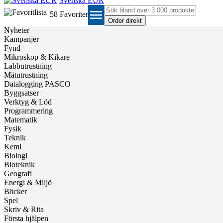
Svenska EUR
menu
58
Favoriter
Nyheter
Kampanjer
Fynd
Mikroskop & Kikare
Labbutrustning
Mätutrustning
Datalogging PASCO
Byggsatser
Verktyg & Löd
Programmering
Matematik
Fysik
Teknik
Kemi
Biologi
Bioteknik
Geografi
Energi & Miljö
Böcker
Spel
Skriv & Rita
Första hjälpen