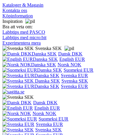
Kataloger & Magasin
Kontakta oss
Köpinformation
Inspiration
Bra att veta om:
Labbtips med PASCO
Labbtips med micro:bit
Experimentera mera
Svenska SEK
Dansk DKK
English EUR
Norsk NOK
Suomeksi EUR
Svenska EUR
Svenska SEK
Svenska EUR
Dansk DKK
English EUR
Norsk NOK
Suomeksi EUR
Svenska EUR
Svenska SEK