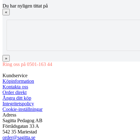
Du har nyligen tittat på
«
»
Ring oss på 0501-163 44
Mån-Tor 08:00-16:30 Fre 08:00-16:00
Kundservice
Köpinformation
Kontakta oss
Order direkt
Ångra ditt köp
Integritetspolicy
Cookie-inställningar
Adress
Sagitta Pedagog AB
Förrådsgatan 33 A
542 35 Mariestad
order@sagitta.se