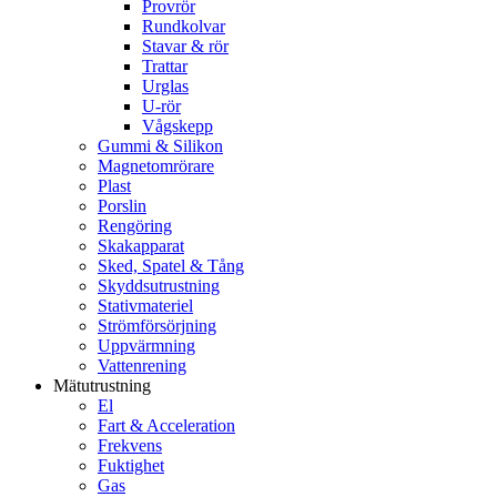
Provrör
Rundkolvar
Stavar & rör
Trattar
Urglas
U-rör
Vågskepp
Gummi & Silikon
Magnetomrörare
Plast
Porslin
Rengöring
Skakapparat
Sked, Spatel & Tång
Skyddsutrustning
Stativmateriel
Strömförsörjning
Uppvärmning
Vattenrening
Mätutrustning
El
Fart & Acceleration
Frekvens
Fuktighet
Gas