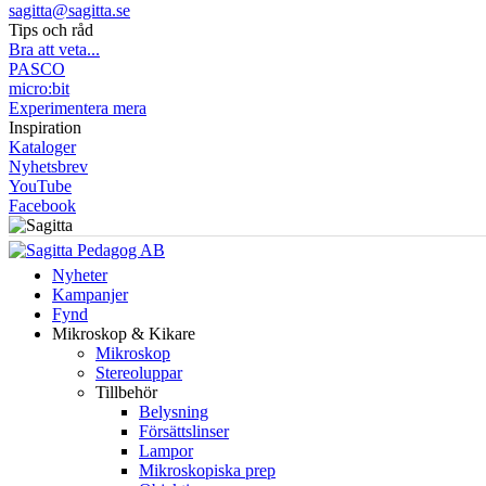
sagitta@sagitta.se
Tips och råd
Bra att veta...
PASCO
micro:bit
Experimentera mera
Inspiration
Kataloger
Nyhetsbrev
YouTube
Facebook
Nyheter
Kampanjer
Fynd
Mikroskop & Kikare
Mikroskop
Stereoluppar
Tillbehör
Belysning
Försättslinser
Lampor
Mikroskopiska prep