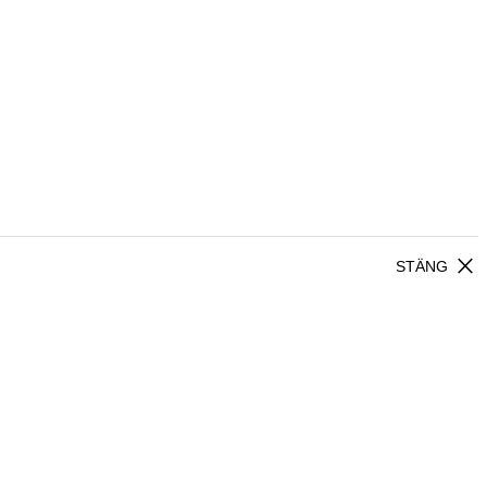
close
STÄNG