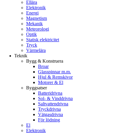
Ellära
Elektronik
Energi
Magnetism
Mekanik
Meteorologi
Optik
Statisk elektricitet
Tryck
Värmelära
Teknik
Bygg & Konstruera
Broar
Glasspinnar m.m.
Hjul & Remskivor
Motorer & El
Byggsatser
Batteridrivna
Sol- & Vinddrivna
Saltvattendrivna
Tryckdrivna
Vätgasdrivna
För lödning
El
Elektronik