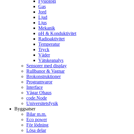
Fysiologi
Gas
Jord
Ljud
Ljus
Mekanik
pH & Konduktivitet
Radioaktivitet
Temperatur
Tryck
Väder
Vätskeanalys
Sensorer med display
Rullbanor & Vagnar
Brokonstruktioner
Programvaror
Interface
Vågar Ohaus
code.Node
Universitetsfysik
Byggsatser
Bilar m.m.
Eco power
För lödning
Lösa delar