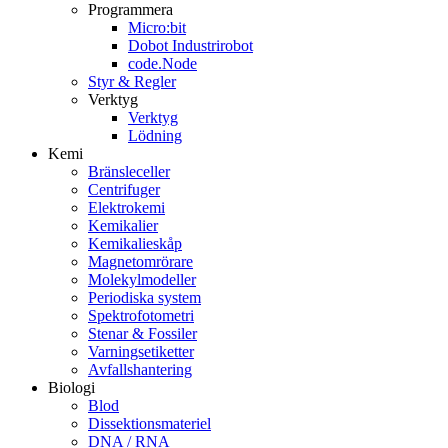
Programmera
Micro:bit
Dobot Industrirobot
code.Node
Styr & Regler
Verktyg
Verktyg
Lödning
Kemi
Bränsleceller
Centrifuger
Elektrokemi
Kemikalier
Kemikalieskåp
Magnetomrörare
Molekylmodeller
Periodiska system
Spektrofotometri
Stenar & Fossiler
Varningsetiketter
Avfallshantering
Biologi
Blod
Dissektionsmateriel
DNA / RNA