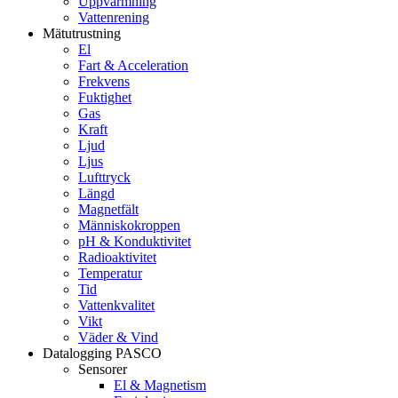
Uppvärmning
Vattenrening
Mätutrustning
El
Fart & Acceleration
Frekvens
Fuktighet
Gas
Kraft
Ljud
Ljus
Lufttryck
Längd
Magnetfält
Människokroppen
pH & Konduktivitet
Radioaktivitet
Temperatur
Tid
Vattenkvalitet
Vikt
Väder & Vind
Datalogging PASCO
Sensorer
El & Magnetism