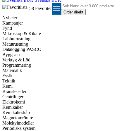
Svenska EUR
menu
58
Favoriter
Nyheter
Kampanjer
Fynd
Mikroskop & Kikare
Labbutrustning
Mätutrustning
Datalogging PASCO
Byggsatser
Verktyg & Löd
Programmering
Matematik
Fysik
Teknik
Kemi
Bränsleceller
Centrifuger
Elektrokemi
Kemikalier
Kemikalieskåp
Magnetomrörare
Molekylmodeller
Periodiska system