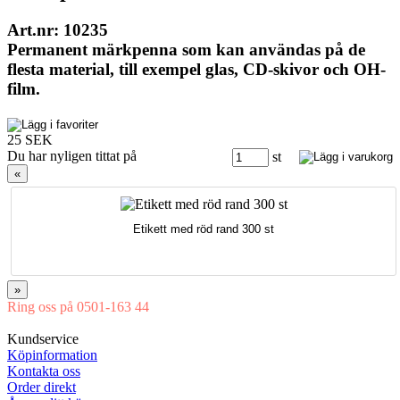
Art.nr: 10235
Permanent märkpenna som kan användas på de
flesta material, till exempel glas, CD-skivor och OH-
film.
25 SEK
Du har nyligen tittat på
st
«
Etikett med röd rand 300 st
»
Ring oss på 0501-163 44
Mån-Tor 08:00-16:30 Fre 08:00-16:00
Kundservice
Köpinformation
Kontakta oss
Order direkt