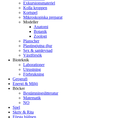
Exkursionsmateriel
Kolla kroppen
Kortspel
Mikroskopiska preparat
Modeller
Anatomi
Botanik
Zoologi
Planscher
Plastingjutna djur
Sex & samlevnad
Växtförsök
Bioteknik
Laborationer
Utrustning
Förbrukning
Geografi
Energi & Miljö
Böcker
Bestämningslitteratur
Matematik
NO
Spel
Skriv & Rita
Första hjälpen