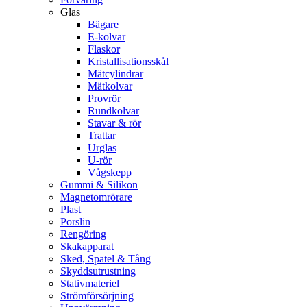
Glas
Bägare
E-kolvar
Flaskor
Kristallisationsskål
Mätcylindrar
Mätkolvar
Provrör
Rundkolvar
Stavar & rör
Trattar
Urglas
U-rör
Vågskepp
Gummi & Silikon
Magnetomrörare
Plast
Porslin
Rengöring
Skakapparat
Sked, Spatel & Tång
Skyddsutrustning
Stativmateriel
Strömförsörjning