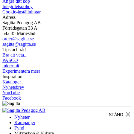
Ångra ditt köp
Integritetspolicy
Cookie-inställningar
Adress
Sagitta Pedagog AB
Förrådsgatan 33 A
542 35 Mariestad
order@sagitta.se
sagitta@sagitta.se
Tips och råd
Bra att veta...
PASCO
micro:bit
Experimentera mera
Inspiration
Kataloger
Nyhetsbrev
YouTube
Facebook
close
STÄNG
Nyheter
Kampanjer
Fynd
Mikroskop & Kikare