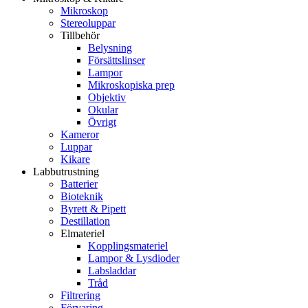
Mikroskop
Stereoluppar
Tillbehör
Belysning
Försättslinser
Lampor
Mikroskopiska prep
Objektiv
Okular
Övrigt
Kameror
Luppar
Kikare
Labbutrustning
Batterier
Bioteknik
Byrett & Pipett
Destillation
Elmateriel
Kopplingsmateriel
Lampor & Lysdioder
Labsladdar
Tråd
Filtrering
Förvaring