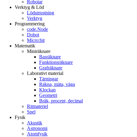
Robotar
Verktyg & Löd
Lödutrustning
Verktyg
Programmering
code.Node
Dobot
Micro:bit
Matematik
Miniräknare
Basräknare
Funktionsräknare
Grafräknare
Laborativt material
Tärningar
Räkna, mäta, väga
Klockan
Geometri
Bråk, procent, decimal
Ritmateriel
Spel
Fysik
Akustik
Astronomi
Atomfysik