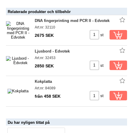
Relaterade produkter och tillbehör
DNA fingerprinting med PCR II - Edvotek
Art.nr: 32110
st
2675 SEK
Ljusbord - Edvotek
Art.nr: 32453
st
2850 SEK
Kokplatta
Art.nr: 84089
st
från 458 SEK
Du har nyligen tittat på