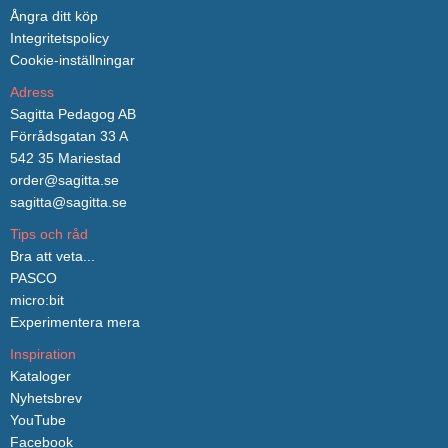
Ångra ditt köp
Integritetspolicy
Cookie-inställningar
Adress
Sagitta Pedagog AB
Förrådsgatan 33 A
542 35 Mariestad
order@sagitta.se
sagitta@sagitta.se
Tips och råd
Bra att veta...
PASCO
micro:bit
Experimentera mera
Inspiration
Kataloger
Nyhetsbrev
YouTube
Facebook