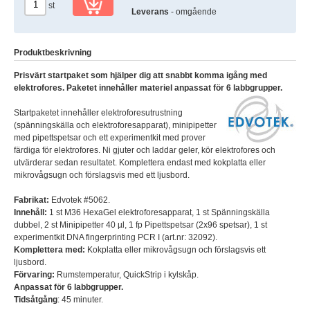
st
Leverans
- omgående
Produktbeskrivning
Prisvärt startpaket som hjälper dig att snabbt komma igång med
elektrofores. Paketet innehåller materiel anpassat för 6 labbgrupper.
Startpaketet innehåller elektroforesutrustning
(spänningskälla och elektroforesapparat), minipipetter
med pipettspetsar och ett experimentkit med prover
färdiga för elektrofores. Ni gjuter och laddar geler, kör elektrofores och
utvärderar sedan resultatet. Komplettera endast med kokplatta eller
mikrovågsugn och förslagsvis med ett ljusbord.
Fabrikat:
Edvotek #5062.
Innehåll:
1 st M36 HexaGel elektroforesapparat, 1 st Spänningskälla
dubbel, 2 st Minipipetter 40 µl, 1 fp Pipettspetsar (2x96 spetsar), 1 st
experimentkit DNA fingerprinting PCR I (art.nr: 32092).
Komplettera med:
Kokplatta eller mikrovågsugn och förslagsvis ett
ljusbord.
Förvaring:
Rumstemperatur, QuickStrip i kylskåp.
Anpassat för 6 labbgrupper.
Tidsåtgång
: 45 minuter.