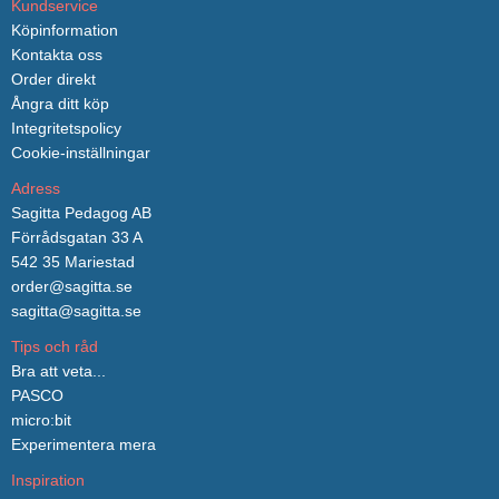
Kundservice
Köpinformation
Kontakta oss
Order direkt
Ångra ditt köp
Integritetspolicy
Cookie-inställningar
Adress
Sagitta Pedagog AB
Förrådsgatan 33 A
542 35 Mariestad
order@sagitta.se
sagitta@sagitta.se
Tips och råd
Bra att veta...
PASCO
micro:bit
Experimentera mera
Inspiration