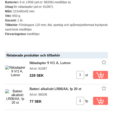
Batterier:
6 st. LR06 (art.nr: 98206) medföljer ej.
Uttag
för nätadapter (art.nr: 61087).
Mått:
215x90x45 mm.
Vikt:
650 g.
Garanti:
1 år.
Tillbehör:
Förlängare 120 mm, flat, spetsig och spårmejselformad tryckprob
samt krok medföljer.
Förvaringsbox
medföljer.
Relaterade produkter och tillbehör
Nätadapter 9 V/1 A, Lutron
Art.nr: 61087
st
228 SEK
Batteri alkaliskt LR06/AA, fp 20 st
Art.nr: 98206
fp
77 SEK