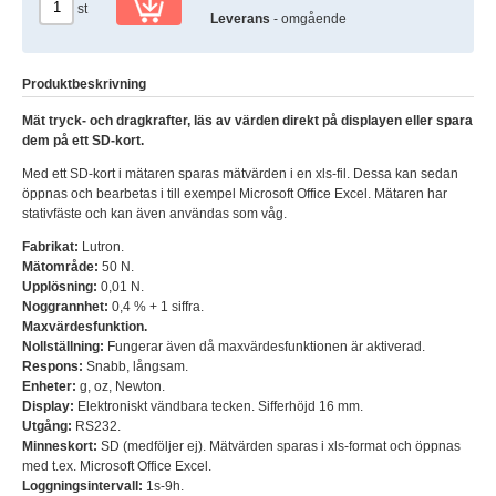
st
Leverans
- omgående
Produktbeskrivning
Mät tryck- och dragkrafter, läs av värden direkt på displayen eller spara
dem på ett SD-kort.
Med ett SD-kort i mätaren sparas mätvärden i en xls-fil. Dessa kan sedan
öppnas och bearbetas i till exempel Microsoft Office Excel. Mätaren har
stativfäste och kan även användas som våg.
Fabrikat:
Lutron.
Mätområde:
50 N.
Upplösning:
0,01 N.
Noggrannhet:
0,4 % + 1 siffra.
Maxvärdesfunktion.
Nollställning:
Fungerar även då maxvärdesfunktionen är aktiverad.
Respons:
Snabb, långsam.
Enheter:
g, oz, Newton.
Display:
Elektroniskt vändbara tecken. Sifferhöjd 16 mm.
Utgång:
RS232.
Minneskort:
SD (medföljer ej). Mätvärden sparas i xls-format och öppnas
med t.ex. Microsoft Office Excel.
Loggningsintervall:
1s-9h.