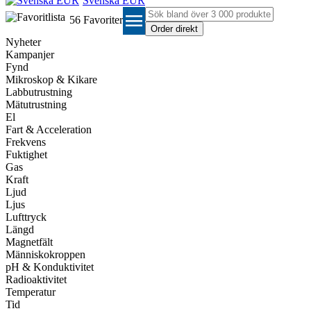
Svenska EUR
menu
56
Favoriter
Nyheter
Kampanjer
Fynd
Mikroskop & Kikare
Labbutrustning
Mätutrustning
El
Fart & Acceleration
Frekvens
Fuktighet
Gas
Kraft
Ljud
Ljus
Lufttryck
Längd
Magnetfält
Människokroppen
pH & Konduktivitet
Radioaktivitet
Temperatur
Tid