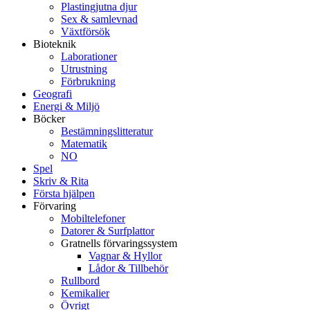
Plastingjutna djur
Sex & samlevnad
Växtförsök
Bioteknik
Laborationer
Utrustning
Förbrukning
Geografi
Energi & Miljö
Böcker
Bestämningslitteratur
Matematik
NO
Spel
Skriv & Rita
Första hjälpen
Förvaring
Mobiltelefoner
Datorer & Surfplattor
Gratnells förvaringssystem
Vagnar & Hyllor
Lådor & Tillbehör
Rullbord
Kemikalier
Övrigt