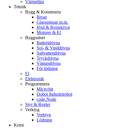
Värmelära
Teknik
Bygg & Konstruera
Broar
Glasspinnar m.m.
Hjul & Remskivor
Motorer & El
Byggsatser
Batteridrivna
Sol- & Vinddrivna
Saltvattendrivna
Tryckdrivna
Vätgasdrivna
För lödning
El
Elektronik
Programmera
Micro:bit
Dobot Industrirobot
code.Node
Styr & Regler
Verktyg
Verktyg
Lödning
Kemi