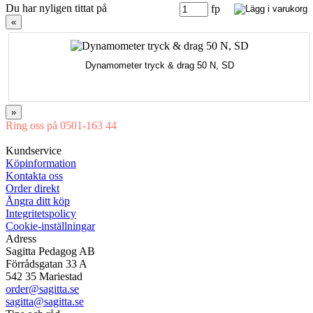
Du har nyligen tittat på
fp
«
Dynamometer tryck & drag 50 N, SD
»
Ring oss på 0501-163 44
Mån-Tor 08:00-16:30 Fre 08:00-16:00
Kundservice
Köpinformation
Kontakta oss
Order direkt
Ångra ditt köp
Integritetspolicy
Cookie-inställningar
Adress
Sagitta Pedagog AB
Förrådsgatan 33 A
542 35 Mariestad
order@sagitta.se
sagitta@sagitta.se