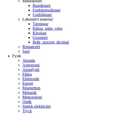
Miniräknare
Basräknare
Funktionsräknare
Grafräknare
Laborativt material
Tärningar
Räkna, mäta, väga
Klockan
Geometri
Bråk, procent, decimal
Ritmateriel
Spel
Fysik
Akustik
Astronomi
Atomfysik
Ellära
Elektronik
Energi
Magnetism
Mekanik
Meteorologi
Optik
Statisk elektricitet
Tryck