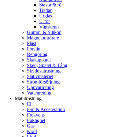
Stavar & rör
Trattar
Urglas
U-rör
Vågskepp
Gummi & Silikon
Magnetomrörare
Plast
Porslin
Rengöring
Skakapparat
Sked, Spatel & Tång
Skyddsutrustning
Stativmateriel
Strömförsörjning
Uppvärmning
Vattenrening
Mätutrustning
El
Fart & Acceleration
Frekvens
Fuktighet
Gas
Kraft
Ljud