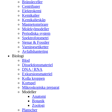
Bränsleceller
Centrifuger
Elektrokemi
Kemikalier
Kemikalieskåp
Magnetomrörare
Molekylmodeller
Periodiska system
Spektrofotometri
Stenar & Fossiler
Varningsetiketter
Avfallshantering
Biologi
Blod
Dissektionsmateriel
DNA / RNA
Exkursionsmateriel
Kolla kroppen
Kortspel
Mikroskopiska preparat
Modeller
Anatomi
Botanik
Zoologi
Planscher