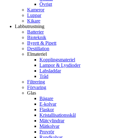
Övrigt
Kameror
Luppar
Kikare
Labbutrustning
Batterier
Bioteknik
Byrett & Pipett
Destillation
Elmateriel
Kopplingsmateriel
Lampor & Lysdioder
Labsladdar
Tråd
Filtrering
Förvaring
Glas
Bägare
E-kolvar
Flaskor
Kristallisationsskål
Mätcylindrar
Mätkolvar
Provrör
Rundkolvar