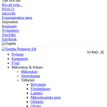
Tips och råd
Bra att veta...
PASCO
micro:bit
Experimentera mera
Inspiration
Kataloger
Nyhetsbrev
YouTube
Facebook
close
STÄNG
Nyheter
Kampanjer
Fynd
Mikroskop & Kikare
Mikroskop
Stereoluppar
Tillbehör
Belysning
Försättslinser
Lampor
Mikroskopiska prep
Objektiv
Okular