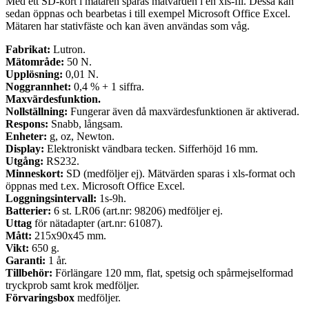
Med ett SD-kort i mätaren sparas mätvärden i en xls-fil. Dessa kan
sedan öppnas och bearbetas i till exempel Microsoft Office Excel.
Mätaren har stativfäste och kan även användas som våg.
Fabrikat:
Lutron.
Mätområde:
50 N.
Upplösning:
0,01 N.
Noggrannhet:
0,4 % + 1 siffra.
Maxvärdesfunktion.
Nollställning:
Fungerar även då maxvärdesfunktionen är aktiverad.
Respons:
Snabb, långsam.
Enheter:
g, oz, Newton.
Display:
Elektroniskt vändbara tecken. Sifferhöjd 16 mm.
Utgång:
RS232.
Minneskort:
SD (medföljer ej). Mätvärden sparas i xls-format och
öppnas med t.ex. Microsoft Office Excel.
Loggningsintervall:
1s-9h.
Batterier:
6 st. LR06 (art.nr: 98206) medföljer ej.
Uttag
för nätadapter (art.nr: 61087).
Mått:
215x90x45 mm.
Vikt:
650 g.
Garanti:
1 år.
Tillbehör:
Förlängare 120 mm, flat, spetsig och spårmejselformad
tryckprob samt krok medföljer.
Förvaringsbox
medföljer.