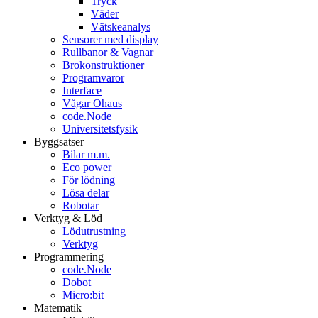
Tryck
Väder
Vätskeanalys
Sensorer med display
Rullbanor & Vagnar
Brokonstruktioner
Programvaror
Interface
Vågar Ohaus
code.Node
Universitetsfysik
Byggsatser
Bilar m.m.
Eco power
För lödning
Lösa delar
Robotar
Verktyg & Löd
Lödutrustning
Verktyg
Programmering
code.Node
Dobot
Micro:bit
Matematik