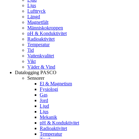
Ljus
Lufttryck
Längd
Magnetfält
Människokroppen
pH & Konduktivitet
Radioaktivitet
Temperatur
Tid
Vattenkvalitet
Vikt
Väder & Vind
Datalogging PASCO
Sensorer
El & Magnetism
Fysiologi
Gas
Jord
Ljud
Ljus
Mekanik
pH & Konduktivitet
Radioaktivitet
Temperatur