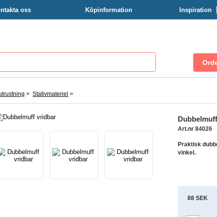
ntakta oss
Köpinformation
Inspiration
trustning
>
Stativmateriel
>
Dubbelmuff
Art.nr 84026
Praktisk dubbe
vinkel.
88 SEK