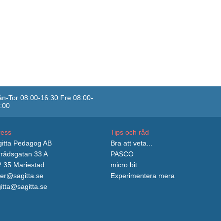
n-Tor 08:00-16:30 Fre 08:00-
:00
ress
Tips och råd
itta Pedagog AB
Bra att veta...
rådsgatan 33 A
PASCO
 35 Mariestad
micro:bit
er@sagitta.se
Experimentera mera
itta@sagitta.se