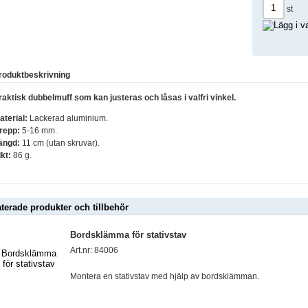
st
roduktbeskrivning
raktisk dubbelmuff som kan justeras och låsas i valfri vinkel.
aterial:
Lackerad aluminium.
repp:
5-16 mm.
ängd:
11 cm (utan skruvar).
ikt:
86 g.
aterade produkter och tillbehör
Bordsklämma för stativstav
Art.nr: 84006
Montera en stativstav med hjälp av bordsklämman.