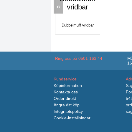
«
Dubbelmuff vridbar
Ring oss på 0501-163 44
Må
16
Kundservice
Ad
Köpinformation
Sag
Kontakta oss
För
Order direkt
542
Ångra ditt köp
ord
Integritetspolicy
sag
Cookie-inställningar