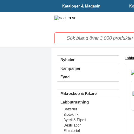
Kataloger & Magasin
Ko
Labbu
Nyheter
Kampanjer
Fynd
Mikroskop & Kikare
Labbutrustning
Batterier
Bioteknik
Byrett & Pipett
Destillation
Elmateriel