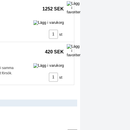
1252 SEK
st
420 SEK
r i samma
t försök.
st