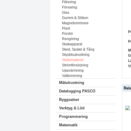
Filtrering
Förvaring
Glas
Gummi & Silikon
Magnetomrörare
Plast
P
Porslin
Rengöring
P
Skakapparat
Sked, Spatel & Tång
M
Skyddsutrustning
G
Stativmateriel
L
Strömförsörjning
V
Uppvärmning
Vattenrening
Mätutrustning
Rel
Datalogging PASCO
Byggsatser
Verktyg & Löd
Programmering
Matematik