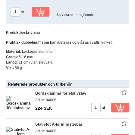
st
Leverans
- omgående
Produktbeskrivning
Praktisk dubbelmuff som kan justeras och låsas i valfri vinkel.
Material:
Lackerad aluminium.
Grepp:
5-16 mm.
Längd:
11 cm (utan skruvar).
Vikt:
86 g.
Relaterade produkter och tillbehör
Bordsklämma för stativstav
Art.nr: 84006
st
224 SEK
Stativfot A-form justerbar
Art.nr: 84008