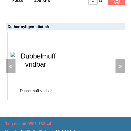
st
420 SEK
Du har nyligen tittat på
«
»
Dubbelmuff vridbar
Ring oss på 0501-163 44