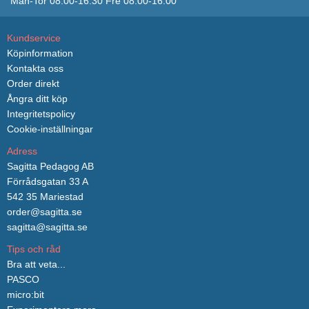
Mån-Tor 08:00-16:30 Fre 08:00-16:00
Kundservice
Köpinformation
Kontakta oss
Order direkt
Ångra ditt köp
Integritetspolicy
Cookie-inställningar
Adress
Sagitta Pedagog AB
Förrådsgatan 33 A
542 35 Mariestad
order@sagitta.se
sagitta@sagitta.se
Tips och råd
Bra att veta...
PASCO
micro:bit